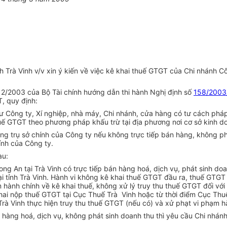
rà Vinh v/v xin ý kiến về việc kê khai thuế GTGT của Chi nhánh Côn
2/2003 của Bộ Tài chính hướng dẫn thi hành Nghị định số
158/200
, quy định:
ư Công ty, Xí nghiệp, nhà máy, Chi nhánh, cửa hàng có tư cách pháp
huế GTGT theo phương pháp khấu trừ tại địa phương nơi cơ sở kinh d
ng trụ sở chính của Công ty nếu không trực tiếp bán hàng, không p
hính của Công ty.
au:
g An tại Trà Vinh có trực tiếp bán hàng hoá, dịch vụ, phát sinh doa
 tỉnh Trà Vinh. Hành vi không kê khai thuế GTGT đầu ra, thuế GTGT 
 hành chính về kê khai thuế, không xử lý truy thu thuế GTGT đối với 
ai nộp thuế GTGT tại Cục Thuế Trà Vinh hoặc từ thời điểm Cục Thuế
Trà Vinh thực hiện truy thu thuế GTGT (nếu có) và xử phạt vi phạm h
án hàng hoá, dịch vụ, không phát sinh doanh thu thì yêu cầu Chi nhá