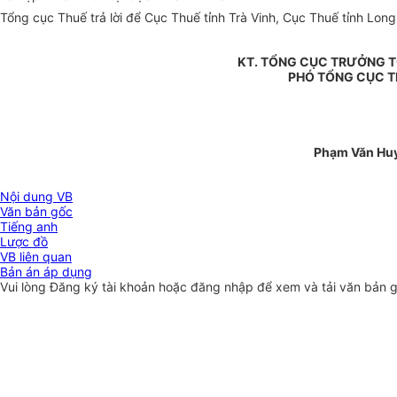
Tổng cục Thuế trả lời để Cục Thuế tỉnh Trà Vinh, Cục Thuế tỉnh Long
KT. TỔNG CỤC TRƯỞNG 
PHÓ TỔNG CỤC 
Phạm Văn Hu
Nội dung VB
Văn bản gốc
Tiếng anh
Lược đồ
VB liên quan
Bản án áp dụng
Vui lòng
Đăng ký
tài khoản hoặc
đăng nhập
để xem và tải văn bản 