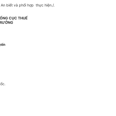
 An biết và phối hợp thực hiện./.
TỔNG CỤC THUẾ
TRƯỞNG
yến
gốc.