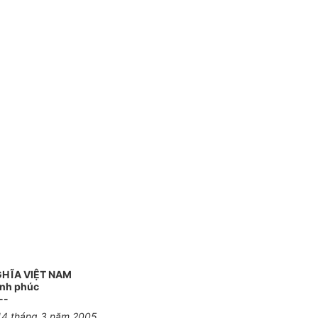
GHĨA VIỆT NAM
ạnh phúc
--
14 tháng 3 năm 2005