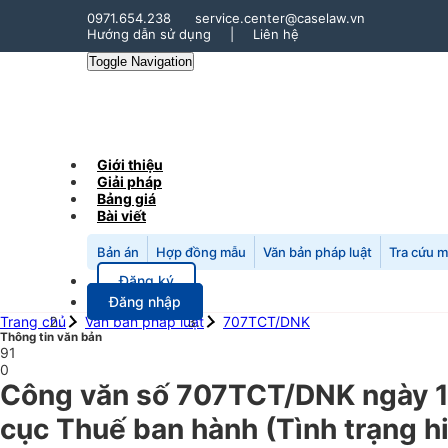
0971.654.238
service.center@caselaw.vn
Hướng dẫn sử dụng
|
Liên hệ
Toggle Navigation
Giới thiệu
Giải pháp
Bảng giá
Bài viết
Bản án
Hợp đồng mẫu
Văn bản pháp luật
Tra cứu 
Đăng ký
Đăng nhập
Trang chủ
Văn bản pháp luật
707TCT/DNK
Thông tin văn bản
91
0
Công văn số 707TCT/DNK ngày 14/
cục Thuế ban hành (Tình trạng h