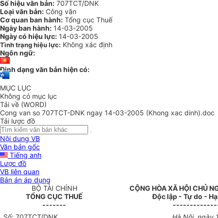
Số hiệu văn bản:
707TCT/DNK
Loại văn bản:
Công văn
Cơ quan ban hành:
Tổng cục Thuế
Ngày ban hành:
14-03-2005
Ngày có hiệu lực:
14-03-2005
Không xác định
Tình trạng hiệu lực:
Ngôn ngữ:
Định dạng văn bản hiện có:
MỤC LỤC
Không có mục lục
Tải về (WORD)
Cong van so 707TCT-DNK ngay 14-03-2005 (Khong xac dinh).doc
Tải lược đồ
Nội dung VB
Văn bản gốc
Tiếng anh
Lược đồ
VB liên quan
Bản án áp dụng
BỘ TÀI CHÍNH
CỘNG HÒA XÃ HỘI CHỦ N
TỔNG CỤC THUẾ
Độc lập - Tự do - H
-------
-------------
Số: 707TCT/DNK
Hà Nội, ngày 