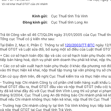
V/v kê khai thuế GTGT của chi nhánh
Kính gửi:
Cục Thuế tỉnh Trà Vinh
Đồng kính gửi:
Cục Thuế tỉnh Long An
Trả lời Công văn số 46 CT/QLDN ngày 31/01/2005 của Cục Thuế tỉnh T
Tổng cục Thuế có ý kiến như sau:
Tại Điểm 2, Mục II, Phần C Thông tư số
120/2003/TT-BTC
ngày 12/1
thuế GTGT và Luật sửa đổi, bổ sung một số điều của Luật thuế GTGT
+ Các cơ sở hạch toán độc lập và các cơ sở hạch toán phụ thuộc nh
tiếp bán hàng hoá, dịch vụ phát sinh doanh thu phải kê khai, nộp t
+ Các cơ sở sản xuất hạch toán phụ thuộc ở khác địa phương nơi đó
vào thì thực hiện kê khai, nộp thuế tập trung tại văn phòng trụ sở c
Căn cứ quy định trên, đề nghị Cục Thuế kiểm tra và thực hiện như s
- Trường hợp Chi nhánh Công ty cổ phần chế biến hàng xuất khẩu Lon
thuế GTGT đầu ra, thuế GTGT đầu vào và nộp thuế GTGT (nếu có) tại
ty đã kê khai đầy đủ với Cục thuế tỉnh Vĩnh Long thì xử phạt vi phạm
tháng 9/2004, Cục Thuế Long An đã thông báo Chi nhánh phải kê kh
thuế nếu Chi nhánh không thực hiện kê khai, nộp thuế thì Cục Thuế 
- Trường hợp Chi nhánh công ty tại tỉnh Trà Vinh không trực tiếp b
và nộp thuế GTGT tại Cục thuế tỉnh Trà Vinh.