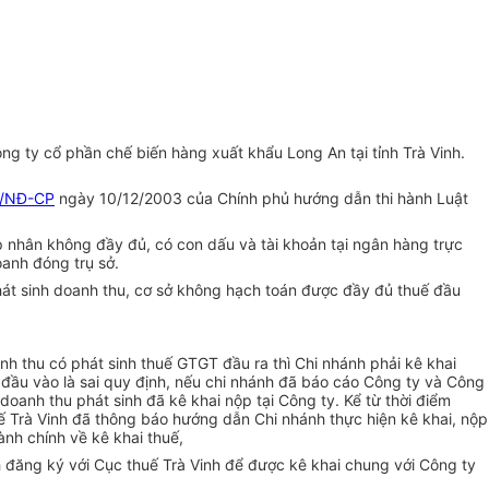
g ty cổ phần chế biến hàng xuất khẩu Long An tại tỉnh Trà Vinh.
3/NĐ-CP
ngày 10/12/2003 của Chính phủ hướng dẫn thi hành Luật
 nhân không đầy đủ, có con dấu và tài khoản tại ngân hàng trực
oanh đóng trụ sở.
hát sinh doanh thu, cơ sở không hạch toán được đầy đủ thuế đầu
nh thu có phát sinh thuế GTGT đầu ra thì Chi nhánh phải kê khai
đầu vào là sai quy định, nếu chi nhánh đã báo cáo Công ty và Công
doanh thu phát sinh đã kê khai nộp tại Công ty. Kể từ thời điểm
 Trà Vinh đã thông báo hướng dẫn Chi nhánh thực hiện kê khai, nộp
ành chính về kê khai thuế,
nh đăng ký với Cục thuế Trà Vinh để được kê khai chung với Công ty