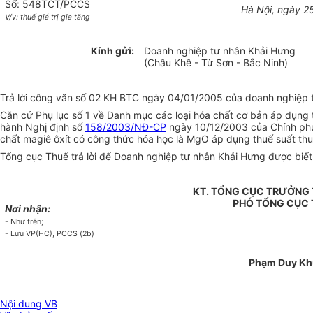
Số: 548TCT/PCCS
Hà Nội, ngày 2
V/v: thuế giá trị gia tăng
Kính gửi:
Doanh nghiệp tư nhân Khải Hưng
(Châu Khê - Từ Sơn - Bắc Ninh)
Trả lời công văn số 02 KH BTC ngày 04/01/2005 của doanh nghiệp tư
Căn cứ Phụ lục số 1 về Danh mục các loại hóa chất cơ bản áp dụng 
hành Nghị định số
158/2003/NĐ-CP
ngày 10/12/2003 của Chính phủ qu
chất magiê ôxít có công thức hóa học là MgO áp dụng thuế suất thuế 
Tổng cục Thuế trả lời để Doanh nghiệp tư nhân Khải Hưng được biết 
KT. TỔNG CỤC TRƯỞNG
PHÓ TỔNG CỤC
Nơi nhận:
- Như trên;
- Lưu VP(HC), PCCS (2b)
Phạm Duy K
Nội dung VB