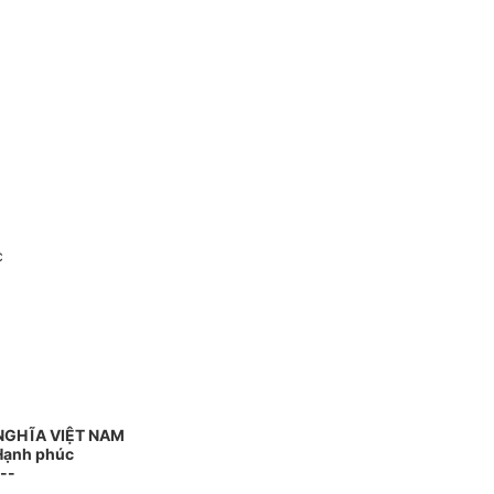
c
NGHĨA VIỆT NAM
 Hạnh phúc
--