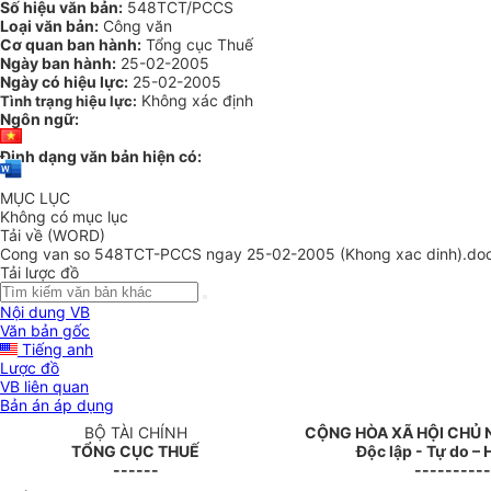
Số hiệu văn bản:
548TCT/PCCS
Loại văn bản:
Công văn
Cơ quan ban hành:
Tổng cục Thuế
Ngày ban hành:
25-02-2005
Ngày có hiệu lực:
25-02-2005
Không xác định
Tình trạng hiệu lực:
Ngôn ngữ:
Định dạng văn bản hiện có:
MỤC LỤC
Không có mục lục
Tải về (WORD)
Cong van so 548TCT-PCCS ngay 25-02-2005 (Khong xac dinh).do
Tải lược đồ
Nội dung VB
Văn bản gốc
Tiếng anh
Lược đồ
VB liên quan
Bản án áp dụng
BỘ TÀI CHÍNH
CỘNG HÒA XÃ HỘI CHỦ 
TỔNG CỤC THUẾ
Độc lập - Tự do –
------
----------