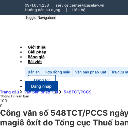
0971.654.238
service.center@caselaw.vn
Hướng dẫn sử dụng
|
Liên hệ
Toggle Navigation
Giới thiệu
Giải pháp
Bảng giá
Bài viết
Bản án
Hợp đồng mẫu
Văn bản pháp luật
Tra cứu 
Đăng ký
Đăng nhập
Trang chủ
Văn bản pháp luật
548TCT/PCCS
Thông tin văn bản
109
0
Công văn số 548TCT/PCCS ngày 2
magiê ôxít do Tổng cục Thuế ban