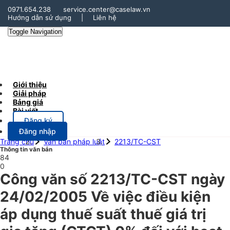
0971.654.238
service.center@caselaw.vn
Hướng dẫn sử dụng
|
Liên hệ
Toggle Navigation
Giới thiệu
Giải pháp
Bảng giá
Bài viết
Đăng ký
Đăng nhập
Trang chủ
Văn bản pháp luật
2213/TC-CST
Thông tin văn bản
84
0
Công văn số 2213/TC-CST ngày
24/02/2005 Về việc điều kiện
áp dụng thuế suất thuế giá trị