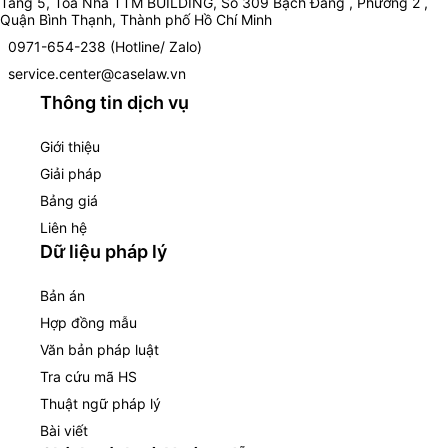
Tầng 5, Toà Nhà TTM BUILDING, Số 309 Bạch Đằng , Phường 2 ,
Quận Bình Thạnh, Thành phố Hồ Chí Minh
0971-654-238 (Hotline/ Zalo)
service.center@caselaw.vn
Thông tin dịch vụ
Giới thiệu
Giải pháp
Bảng giá
Liên hệ
Dữ liệu pháp lý
Bản án
Hợp đồng mẫu
Văn bản pháp luật
Tra cứu mã HS
Thuật ngữ pháp lý
Bài viết