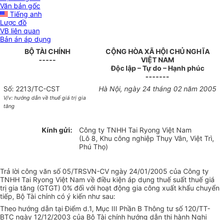
Văn bản gốc
Tiếng anh
Lược đồ
VB liên quan
Bản án áp dụng
BỘ TÀI CHÍNH
CỘNG HÒA XÃ HỘI CHỦ NGHĨA
-----
VIỆT NAM
Độc lập – Tự do – Hạnh phúc
-------
Số: 2213/TC-CST
Hà Nội, ngày 24 tháng 02 năm 2005
V/v: hướng dẫn về thuế giá trị gia
tăng
Kính gửi:
Công ty TNHH Tai Ryong Việt Nam
(Lô 8, Khu công nghiệp Thụy Vân, Việt Trì,
Phú Thọ)
Trả lời công văn số 05/TRSVN-CV ngày 24/01/2005 của Công ty
TNHH Tai Ryong Việt Nam về điều kiện áp dụng thuế suất thuế giá
trị gia tăng (GTGT) 0% đối với hoạt động gia công xuất khẩu chuyển
tiếp, Bộ Tài chính có ý kiến như sau:
Theo hướng dẫn tại Điểm d.1, Mục III Phần B Thông tư số 120/TT-
BTC ngày 12/12/2003 của Bộ Tài chính hướng dẫn thi hành Nghị