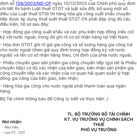
định số
158/2003/NĐ-CP
ngày 10/12/2003 của Chính phủ quy định
chi tiết thi hành Luật thuế GTGT và luật sửa đổi, bổ sung một số
điều của Luật thuế GTGt thì hàng hóa gia công xuất khẩu chuyển
tiếp được áp dụng thuế suất thuế GTGT 0% phải đáp ứng đủ các
điều kiện, hồ sơ sau đây:
- Hợp đồng gia công xuất khẩu và các phụ kiện hợp đồng (nếu có)
ký với nước ngoài, trong đó ghi rõ cơ sở nhận hàng tại Việt Nam;
- Hóa đơn GTGT ghi rõ giá gia công và số lượng hàng gia công trả
cho nước ngoài (theo giá quy định trong hợp đồng ký với nước
ngoài) và tên cơ sở nhận hàng theo, chỉ định của phía nước ngoài;
- Phiếu chuyển giao sản phẩm gia công chuyển tiếp (gọi tắt là Phiếu
chuyển tiếp) có đủ xác nhận của bên giao, bên nhận sản phẩm gia
công chuyển tiếp và xác nhận của cơ quan hải quan quản lý hợp
đồng gia công của bên giao, bên nhận;
- Hàng hóa gia công cho nước ngoài phải thanh toán qua ngân
hàng.
Bộ Tài chính thông báo để Công ty biết và thực hiện ./.
TL. BỘ TRƯỞNG BỘ TÀI CHÍNH
KT. VỤ TRƯỞNG VỤ CHÍNH SÁCH
Nơi nhận:
THUẾ
- Như trên;
PHÓ VỤ TRƯỞNG
- Lưu VT, CST