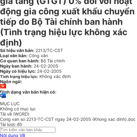
gia tăng (GTGT) 0% đối với hoạt
động gia công xuất khẩu chuyển
tiếp do Bộ Tài chính ban hành
(Tình trạng hiệu lực không xác
định)
Số hiệu văn bản:
2213/TC-CST
Loại văn bản:
Công văn
Cơ quan ban hành:
Bộ Tài chính
Ngày ban hành:
24-02-2005
Ngày có hiệu lực:
24-02-2005
Không xác định
Tình trạng hiệu lực:
Ngôn ngữ:
Định dạng văn bản hiện có:
MỤC LỤC
Không có mục lục
Tải về (WORD)
Cong van so 2213-TC-CST ngay 24-02-2005 (Khong xac dinh).doc
Tải lược đồ
Nội dung VB