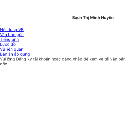
Bạch Thị Minh Huyền
Nội dung VB
Văn bản gốc
Tiếng anh
Lược đồ
VB liên quan
Bản án áp dụng
Vui lòng
Đăng ký
tài khoản hoặc
đăng nhập
để xem và tải văn bản
gốc.