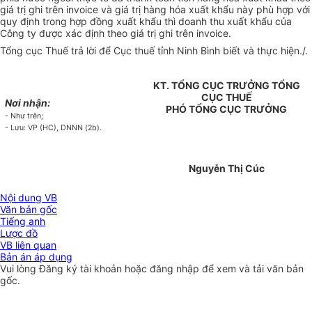
giá trị ghi trên invoice và giá trị hàng hóa xuất khẩu này phù hợp với
quy định trong hợp đồng xuất khẩu thì doanh thu xuất khẩu của
Công ty được xác định theo giá trị ghi trên invoice.
Tổng cục Thuế trả lời để Cục thuế tỉnh Ninh Bình biết và thực hiện./.
KT. TỔNG CỤC TRƯỞNG TỔNG
CỤC THUẾ
Nơi nhận:
PHÓ TỔNG CỤC TRƯỞNG
- Như trên;
- Lưu: VP (HC), DNNN (2b).
Nguyễn Thị Cúc
Nội dung VB
Văn bản gốc
Tiếng anh
Lược đồ
VB liên quan
Bản án áp dụng
Vui lòng
Đăng ký
tài khoản hoặc
đăng nhập
để xem và tải văn bản
gốc.