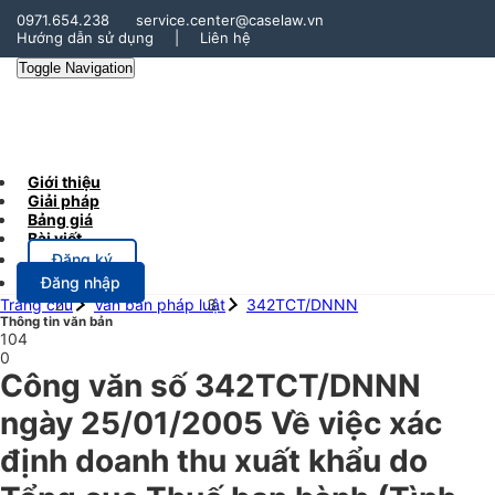
0971.654.238
service.center@caselaw.vn
Hướng dẫn sử dụng
|
Liên hệ
Toggle Navigation
Giới thiệu
Giải pháp
Bảng giá
Bài viết
Đăng ký
Đăng nhập
Trang chủ
Văn bản pháp luật
342TCT/DNNN
Thông tin văn bản
104
0
Công văn số 342TCT/DNNN
ngày 25/01/2005 Về việc xác
định doanh thu xuất khẩu do