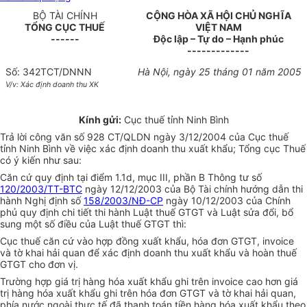
BỘ TÀI CHÍNH
CỘNG HÒA XÃ HỘI CHỦ NGHĨA
TỔNG CỤC THUẾ
VIỆT NAM
------
Độc lập – Tự do – Hạnh phúc
-------------
Số: 342TCT/DNNN
Hà Nội, ngày 25 tháng 01 năm 2005
V/v: Xác định doanh thu XK
Kính gửi:
Cục thuế tỉnh Ninh Bình
Trả lời công văn số 928 CT/QLDN ngày 3/12/2004 của Cục thuế
tỉnh Ninh Bình về việc xác định doanh thu xuất khẩu; Tổng cục Thuế
có ý kiến như sau:
Căn cứ quy định tại điểm 1.1d, mục III, phần B Thông tư số
120/2003/TT-BTC
ngày 12/12/2003 của Bộ Tài chính hướng dẫn thi
hành Nghị định số
158/2003/NĐ-CP
ngày 10/12/2003 của Chính
phủ quy định chi tiết thi hành Luật thuế GTGT và Luật sửa đổi, bổ
sung một số điều của Luật thuế GTGT thì:
Cục thuế căn cứ vào hợp đồng xuất khẩu, hóa đơn GTGT, invoice
và tờ khai hải quan để xác định doanh thu xuất khẩu và hoàn thuế
GTGT cho đơn vị.
Trường hợp giá trị hàng hóa xuất khẩu ghi trên invoice cao hơn giá
trị hàng hóa xuất khẩu ghi trên hóa đơn GTGT và tờ khai hải quan,
phía nước ngoài thực tế đã thanh toán tiền hàng hóa xuất khẩu theo