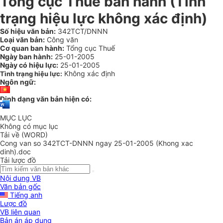
Tổng cục Thuế ban hành (Tình
trạng hiệu lực không xác định)
Số hiệu văn bản:
342TCT/DNNN
Loại văn bản:
Công văn
Cơ quan ban hành:
Tổng cục Thuế
Ngày ban hành:
25-01-2005
Ngày có hiệu lực:
25-01-2005
Không xác định
Tình trạng hiệu lực:
Ngôn ngữ:
Định dạng văn bản hiện có:
MỤC LỤC
Không có mục lục
Tải về (WORD)
Cong van so 342TCT-DNNN ngay 25-01-2005 (Khong xac
dinh).doc
Tải lược đồ
Nội dung VB
Văn bản gốc
Tiếng anh
Lược đồ
VB liên quan
Bản án áp dụng