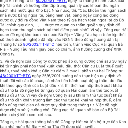
mục A Thông tư số
80/2003/TT-BTC
ngày 13 tháng 8 năm 2003 của
Bộ Tài chính về hướng dẫn tập trung, quản lý các khoản thu ngân
sách nhà nước qua Kho bạc Nhà nước, thì: “Các khoản thu ngân sách
nhà nước bằng ngoại tệ, bằng hiện vật, bằng ngày công lao động
được quy đổi ra đồng Việt Nam theo tỷ giá hạch toán ngoại tệ do Bộ
Tài chính quy định, …, … được cơ quan có thẩm quyền quy định để
hạch toán thu ngân sách tại thời điểm phát sinh”. Vì vậy, Tổng cục Hải
quan đề nghị kho bạc nhà nước Bà Rịa – Vũng Tàu hạch toán kịp thời
số thuế doanh nghiệp đã nộp vào NSNN theo đúng hướng dẫn tại
Thông tư số
80/2003/TT-BTC
nêu trên, tránh việc Cục Hải quan Bà
Rịa – Vũng Tàu nhận giấy báo có chậm, ảnh hưởng cưỡng chế XNK
Công ty.
3. Về đề nghị của Công ty được phép áp dụng cưỡng chế sau 30 ngày
kể từ ngày phải nộp thuế xuất khẩu dầu thô: Căn cứ Luật thuế xuất
khẩu, thuế nhập khẩu; Căn cứ điểm 2 mục II phần thứ hai Thông tư
48/2001/TT-BTC
ngày 25/6/2001 hướng dẫn thực hiện quy định về
thuế đối với các tổ chức, cá nhân tiến hành hoạt động thăm dò dầu
khí theo quy định của Luật dầu khí, thì thời hạn nộp thuế xuất khẩu
dầu thô là 35 ngày kể từ ngày cơ quan Hải quan làm thủ tục xuất
khẩu dầu thô. Vì vậy đề nghị Công ty sau khi làm thủ tục xuất khẩu
dầu thô cần khẩn trương làm các thủ tục kê khai và nộp thuế, đảm
bảo đúng thời gian đã được quy định trong thông tư. Việc đề nghị
được chậm xử lý cưỡng chế, Tổng cục Hải quan sẽ báo cáo Bộ Tài
chính xin ý kiến xem xét sau.
Tổng cục Hải quan thông báo để Công ty biết và liên hệ trực tiếp Kho
bạc nhà nước Bà Rịa – Vũng Tàu để được giải quyết.