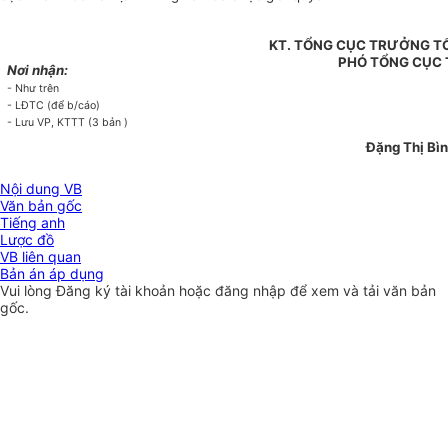
KT. TỔNG CỤC TRƯỞNG T
PHÓ TỔNG CỤC
Nơi nhận:
- Như trên
- LĐTC (để b/cáo)
- Lưu VP, KTTT (3 bản )
Đặng Thị Bì
Nội dung VB
Văn bản gốc
Tiếng anh
Lược đồ
VB liên quan
Bản án áp dụng
Vui lòng
Đăng ký
tài khoản hoặc
đăng nhập
để xem và tải văn bản
gốc.