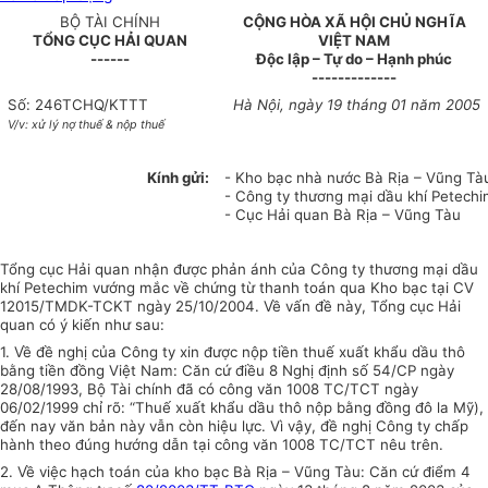
BỘ TÀI CHÍNH
CỘNG HÒA XÃ HỘI CHỦ NGHĨA
TỔNG CỤC HẢI QUAN
VIỆT NAM
------
Độc lập – Tự do – Hạnh phúc
-------------
Số: 246TCHQ/KTTT
Hà Nội, ngày 19 tháng 01 năm 2005
V/v: xử lý nợ thuế & nộp thuế
Kính gửi:
- Kho bạc nhà nước Bà Rịa – Vũng Tà
- Công ty thương mại dầu khí Petech
- Cục Hải quan Bà Rịa – Vũng Tàu
Tổng cục Hải quan nhận được phản ánh của Công ty thương mại dầu
khí Petechim vướng mắc về chứng từ thanh toán qua Kho bạc tại CV
12015/TMDK-TCKT ngày 25/10/2004. Về vấn đề này, Tổng cục Hải
quan có ý kiến như sau:
1. Về đề nghị của Công ty xin được nộp tiền thuế xuất khẩu dầu thô
bằng tiền đồng Việt Nam: Căn cứ điều 8 Nghị định số 54/CP ngày
28/08/1993, Bộ Tài chính đã có công văn 1008 TC/TCT ngày
06/02/1999 chỉ rõ: “Thuế xuất khẩu dầu thô nộp bằng đồng đô la Mỹ),
đến nay văn bản này vẫn còn hiệu lực. Vì vậy, đề nghị Công ty chấp
hành theo đúng hướng dẫn tại công văn 1008 TC/TCT nêu trên.
2. Về việc hạch toán của kho bạc Bà Rịa – Vũng Tàu: Căn cứ điểm 4