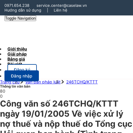
0971.654.238
service.center@caselaw.vn
Hướng dẫn sử dụng
|
Liên hệ
Toggle Navigation
Giới thiệu
Giải pháp
Bảng giá
Bài viết
Đăng ký
Đăng nhập
Trang chủ
Văn bản pháp luật
246TCHQ/KTTT
Thông tin văn bản
80
0
Công văn số 246TCHQ/KTTT
ngày 19/01/2005 Về việc xử lý
nợ thuế và nộp thuế do Tổng cục