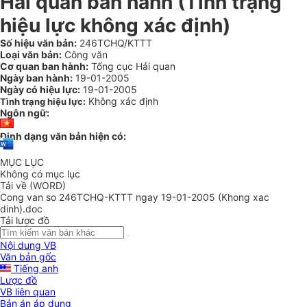
Hải quan ban hành (Tình trạng
hiệu lực không xác định)
Số hiệu văn bản:
246TCHQ/KTTT
Loại văn bản:
Công văn
Cơ quan ban hành:
Tổng cục Hải quan
Ngày ban hành:
19-01-2005
Ngày có hiệu lực:
19-01-2005
Không xác định
Tình trạng hiệu lực:
Ngôn ngữ:
Định dạng văn bản hiện có:
MỤC LỤC
Không có mục lục
Tải về (WORD)
Cong van so 246TCHQ-KTTT ngay 19-01-2005 (Khong xac
dinh).doc
Tải lược đồ
Nội dung VB
Văn bản gốc
Tiếng anh
Lược đồ
VB liên quan
Bản án áp dụng