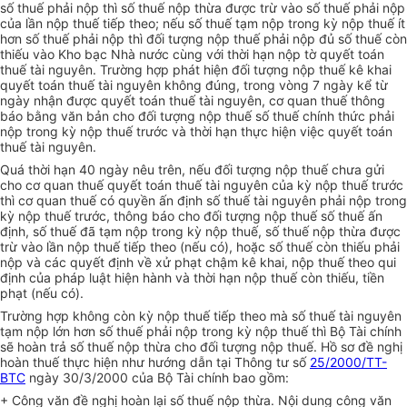
số thuế phải nộp thì số thuế nộp thừa được trừ vào số thuế phải nộp
của lần nộp thuế tiếp theo; nếu số thuế tạm nộp trong kỳ nộp thuế ít
hơn số thuế phải nộp thì đối tượng nộp thuế phải nộp đủ số thuế còn
thiếu vào Kho bạc Nhà nước cùng với thời hạn nộp tờ quyết toán
thuế tài nguyên. Trường hợp phát hiện đối tượng nộp thuế kê khai
quyết toán thuế tài nguyên không đúng, trong vòng 7 ngày kể từ
ngày nhận được quyết toán thuế tài nguyên, cơ quan thuế thông
báo bằng văn bản cho đối tượng nộp thuế số thuế chính thức phải
nộp trong kỳ nộp thuế trước và thời hạn thực hiện việc quyết toán
thuế tài nguyên.
Quá thời hạn 40 ngày nêu trên, nếu đối tượng nộp thuế chưa gửi
cho cơ quan thuế quyết toán thuế tài nguyên của kỳ nộp thuế trước
thì cơ quan thuế có quyền ấn định số thuế tài nguyên phải nộp trong
kỳ nộp thuế trước, thông báo cho đối tượng nộp thuế số thuế ấn
định, số thuế đã tạm nộp trong kỳ nộp thuế, số thuế nộp thừa được
trừ vào lần nộp thuế tiếp theo (nếu có), hoặc số thuế còn thiếu phải
nộp và các quyết định về xử phạt chậm kê khai, nộp thuế theo qui
định của pháp luật hiện hành và thời hạn nộp thuế còn thiếu, tiền
phạt (nếu có).
Trường hợp không còn kỳ nộp thuế tiếp theo mà số thuế tài nguyên
tạm nộp lớn hơn số thuế phải nộp trong kỳ nộp thuế thì Bộ Tài chính
sẽ hoàn trả số thuế nộp thừa cho đối tượng nộp thuế. Hồ sơ đề nghị
hoàn thuế thực hiện như hướng dẫn tại Thông tư số
25/2000/TT-
BTC
ngày 30/3/2000 của Bộ Tài chính bao gồm:
+ Công văn đề nghị hoàn lại số thuế nộp thừa. Nội dung công văn