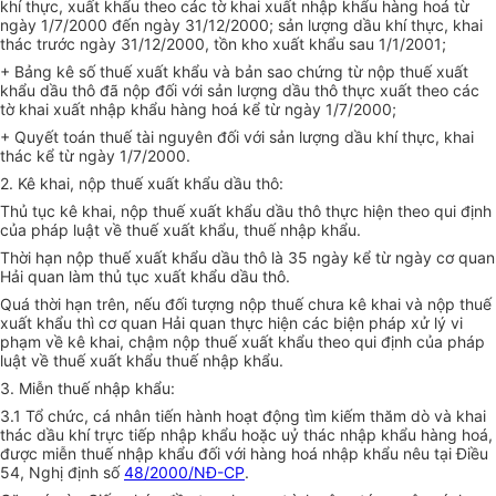
khí thực, xuất khẩu theo các tờ khai xuất nhập khẩu hàng hoá từ
ngày 1/7/2000 đến ngày 31/12/2000; sản lượng dầu khí thực, khai
thác trước ngày 31/12/2000, tồn kho xuất khẩu sau 1/1/2001;
+ Bảng kê số thuế xuất khẩu và bản sao chứng từ nộp thuế xuất
khẩu dầu thô đã nộp đối với sản lượng dầu thô thực xuất theo các
tờ khai xuất nhập khẩu hàng hoá kể từ ngày 1/7/2000;
+ Quyết toán thuế tài nguyên đối với sản lượng dầu khí thực, khai
thác kể từ ngày 1/7/2000.
2. Kê khai, nộp thuế xuất khẩu dầu thô:
Thủ tục kê khai, nộp thuế xuất khẩu dầu thô thực hiện theo qui định
của pháp luật về thuế xuất khẩu, thuế nhập khẩu.
Thời hạn nộp thuế xuất khẩu dầu thô là 35 ngày kể từ ngày cơ quan
Hải quan làm thủ tục xuất khẩu dầu thô.
Quá thời hạn trên, nếu đối tượng nộp thuế chưa kê khai và nộp thuế
xuất khẩu thì cơ quan Hải quan thực hiện các biện pháp xử lý vi
phạm về kê khai, chậm nộp thuế xuất khẩu theo qui định của pháp
luật về thuế xuất khẩu thuế nhập khẩu.
3. Miễn thuế nhập khẩu:
3.1 Tổ chức, cá nhân tiến hành hoạt động tìm kiếm thăm dò và khai
thác dầu khí trực tiếp nhập khẩu hoặc uỷ thác nhập khẩu hàng hoá,
được miễn thuế nhập khẩu đối với hàng hoá nhập khẩu nêu tại Điều
54, Nghị định số
48/2000/NĐ-CP
.