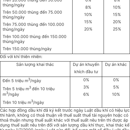
thùng/ngày
8%
10%
Trên 50.000 thùng đến 75.000
10%
15%
thùng/ngày
15%
20%
Trên 75.000 thùng đến 100.000
20%
25%
thùng/ngày
Trên 100.000 thùng đến 150.000
thùng/ngày
Trên 150.000 thùng/ngày
Đối với khí thiên nhiên:
Sản lượng khai thác
Dự án khuyến
Dự án khác
khích đầu tư
3
0%
0%
Đến 5 triệu m
/ngày
3%
5%
3
Trên 5 triệu m
đến 10 triệu
3
m
/ngày
6%
10%
3
Trên 10 triệu m
/ngày
Các hợp đồng dầu khí đã ký kết trước ngày Luật dầu khí có hiệu lực
thi hành, không có thoả thuận về thuế suất thuế tài nguyên hoặc có
thoả thuận nhưng thuế suất khác với thuế suất nêu trên thì được áp
dụng thuế suất nêu trên đối với sản lượng dầu khí thực, khai thác kể
từ ngày 1/7/2000 (ngày Luật sửa đổi, bổ sung một số điều Luật dầu