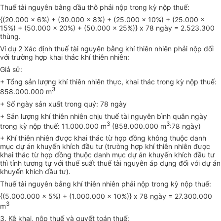
Thuế tài nguyên bằng dầu thô phải nộp trong kỳ nộp thuế:
{(20.000 x 6%) + (30.000 x 8%) + (25.000 x 10%) + (25.000 x
15%) + (50.000 x 20%) + (50.000 x 25%)} x 78 ngày = 2.523.300
thùng.
Ví dụ 2 Xác định thuế tài nguyên bằng khí thiên nhiên phải nộp đối
với trường hợp khai thác khí thiên nhiên:
Giả sử:
+ Tổng sản lượng khí thiên nhiên thực, khai thác trong kỳ nộp thuế:
3
858.000.000 m
+ Số ngày sản xuất trong quý: 78 ngày
+ Sản lượng khí thiên nhiên chịu thuế tài nguyên bình quân ngày
3
3
trong kỳ nộp thuế: 11.000.000 m
(858.000.000 m
:78 ngày)
+ Khí thiên nhiên được khai thác từ hợp đồng không thuộc danh
mục dự án khuyến khích đầu tư (trường hợp khí thiên nhiên được
khai thác từ hợp đồng thuộc danh mục dự án khuyến khích đầu tư
thì tính tương tự với thuế suất thuế tài nguyên áp dụng đối với dự án
khuyến khích đầu tư).
Thuế tài nguyên bằng khí thiên nhiên phải nộp trong kỳ nộp thuế:
{(5.000.000 x 5%) + (1.000.000 x 10%)} x 78 ngày = 27.300.000
3
m
3. Kê khai, nộp thuế và quyết toán thuế: