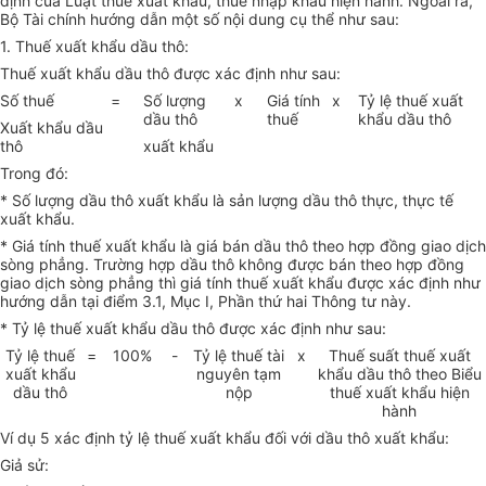
định của Luật thuế xuất khẩu, thuế nhập khẩu hiện hành. Ngoài ra,
Bộ Tài chính hướng dẫn một số nội dung cụ thể như sau:
1. Thuế xuất khẩu dầu thô:
Thuế xuất khẩu dầu thô được xác định như sau:
Số thuế
=
Số lượng
x
Giá tính
x
Tỷ lệ thuế xuất
dầu thô
thuế
khẩu dầu thô
Xuất khẩu dầu
thô
xuất khẩu
Trong đó:
* Số lượng dầu thô xuất khẩu là sản lượng dầu thô thực, thực tế
xuất khẩu.
* Giá tính thuế xuất khẩu là giá bán dầu thô theo hợp đồng giao dịch
sòng phẳng. Trường hợp dầu thô không được bán theo hợp đồng
giao dịch sòng phẳng thì giá tính thuế xuất khẩu được xác định như
hướng dẫn tại điểm 3.1, Mục I, Phần thứ hai Thông tư này.
* Tỷ lệ thuế xuất khẩu dầu thô được xác định như sau:
Tỷ lệ thuế
=
100%
-
Tỷ lệ thuế tài
x
Thuế suất thuế xuất
xuất khẩu
nguyên tạm
khẩu dầu thô theo Biểu
dầu thô
nộp
thuế xuất khẩu hiện
hành
Ví dụ 5 xác định tỷ lệ thuế xuất khẩu đối với dầu thô xuất khẩu:
Giả sử: