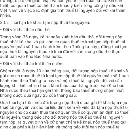
trường, địa điểm giao nhận và các yếu tố liên quan khác. Khi cần
thiết, cơ quan thuế có thể tham khảo ý kiến Tổng công ty dầu khí
Việt Nam về việc xác định giá tính thuế tài nguyên đối với khí thiên
nhiên.
3.1.2 Thời hạn kê khai, tạm nộp thuế tài nguyên:
- Đối với khai thác dầu thô:
Trong vòng 35 ngày kể từ ngày xuất bán dầu thô, đối tượng nộp
thuế phải kê khai và gửi cho cơ quan thuế tờ khai tạm nộp thuế tài
nguyên (mẫu số 1 ban hành kèm theo Thông tư này), đồng thời tạm
nộp thuế tài nguyên theo kê khai đối với sản lượng dầu thô thực
xuất bán vào Kho Bạc Nhà nước.
- Đối với khai thác khí thiên nhiên:
Chậm nhất là ngày 10 của tháng sau, đối tượng nộp thuế kê khai và
gửi cho cơ quan thuế tờ khai tạm nộp thuế tài nguyên (mẫu số 1 ban
hành kèm theo Thông tư này) và nộp thuế tài nguyên đối với sản
lượng khí thiên nhiên thực, khai thác của tháng trước vào Kho bạc
Nhà nước theo thời hạn ghi trên thông báo thuế nhưng chậm nhất
không được quá ngày 25 của tháng sau.
Quá thời hạn trên, nếu đối tượng nộp thuế chưa gửi tờ khai tạm nộp
thuế tài nguyên và các tài liệu đính kèm về việc đã tạm nộp thuế tài
nguyên cho cơ quan thuế thì cơ quan thuế có quyền ấn định số thuế
tài nguyên, thông báo cho đối tượng nộp thuế số thuế tài nguyên
tạm nộp, ra quyết định về xử phạt chậm kê khai, nộp thuế theo qui
định của pháp luật hiện hành và thông báo thời hạn nộp thuế tài