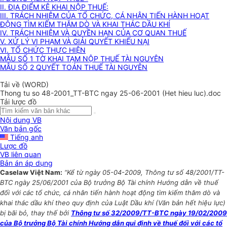
II. ĐỊA ĐIỂM KÊ KHAI NỘP THUẾ:
III. TRÁCH NHIỆM CỦA TỔ CHỨC, CÁ NHÂN TIẾN HÀNH HOẠT
ĐỘNG TÌM KIẾM THĂM DÒ VÀ KHAI THÁC DẦU KHÍ
IV. TRÁCH NHIỆM VÀ QUYỀN HẠN CỦA CƠ QUAN THUẾ
V. XỬ LÝ VI PHẠM VÀ GIẢI QUYẾT KHIẾU NẠI
VI. TỔ CHỨC THỰC HIỆN
MẪU SỐ 1 TỜ KHAI TẠM NỘP THUẾ TÀI NGUYÊN
MẪU SỐ 2 QUYẾT TOÁN THUẾ TÀI NGUYÊN
Tải về (WORD)
Thong tu so 48-2001_TT-BTC ngay 25-06-2001 (Het hieu luc).doc
Tải lược đồ
Nội dung VB
Văn bản gốc
Tiếng anh
Lược đồ
VB liên quan
Bản án áp dụng
Caselaw Việt Nam:
“Kể từ ngày 05-04-2009, Thông tư số 48/2001/TT-
BTC ngày 25/06/2001 của Bộ trưởng Bộ Tài chính Hướng dẫn về thuế
đối với các tổ chức, cá nhân tiến hành hoạt động tìm kiếm thăm dò và
khai thác dầu khí theo quy định của Luật Dầu khí (Văn bản hết hiệu lực)
bị bãi bỏ, thay thế bởi
Thông tư số 32/2009/TT-BTC ngày 19/02/2009
của Bộ trưởng Bộ Tài chính Hướng dẫn qui định về thuế đối với các tổ