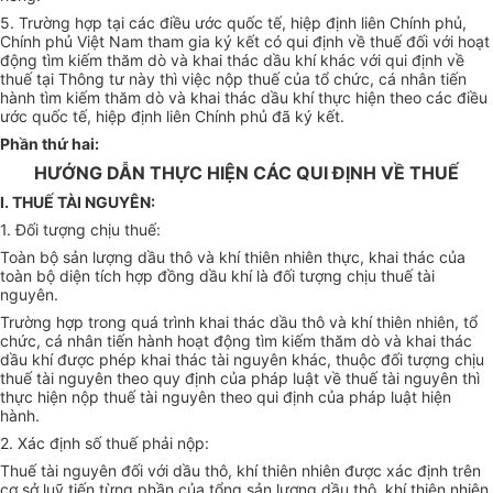
5. Trường hợp tại các điều ước quốc tế, hiệp định liên Chính phủ,
Chính phủ Việt Nam tham gia ký kết có qui định về thuế đối với hoạt
động tìm kiếm thăm dò và khai thác dầu khí khác với qui định về
thuế tại Thông tư này thì việc nộp thuế của tổ chức, cá nhân tiến
hành tìm kiếm thăm dò và khai thác dầu khí thực hiện theo các điều
ước quốc tế, hiệp định liên Chính phủ đã ký kết.
Phần thứ hai:
HƯỚNG DẪN THỰC HIỆN CÁC QUI ĐỊNH VỀ THUẾ
I. THUẾ TÀI NGUYÊN:
1. Đối tượng chịu thuế:
Toàn bộ sản lượng dầu thô và khí thiên nhiên thực, khai thác của
toàn bộ diện tích hợp đồng dầu khí là đối tượng chịu thuế tài
nguyên.
Trường hợp trong quá trình khai thác dầu thô và khí thiên nhiên, tổ
chức, cá nhân tiến hành hoạt động tìm kiếm thăm dò và khai thác
dầu khí được phép khai thác tài nguyên khác, thuộc đối tượng chịu
thuế tài nguyên theo quy định của pháp luật về thuế tài nguyên thì
thực hiện nộp thuế tài nguyên theo qui định của pháp luật hiện
hành.
2. Xác định số thuế phải nộp:
Thuế tài nguyên đối với dầu thô, khí thiên nhiên được xác định trên
cơ sở luỹ tiến từng phần của tổng sản lượng dầu thô, khí thiên nhiên