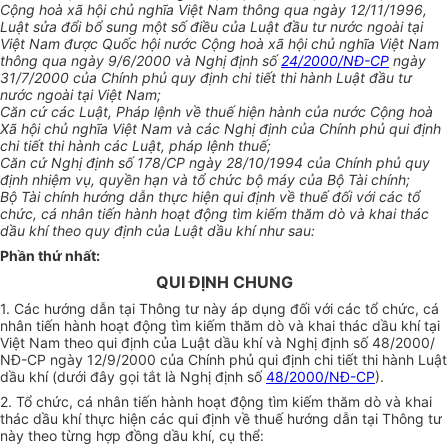
Cộng hoà xã hội chủ nghĩa Việt Nam thông qua ngày 12/11/1996,
Luật sửa đổi bổ sung một số điều của Luật đầu tư nước ngoài tại
Việt Nam được Quốc hội nước Cộng hoà xã hội chủ nghĩa Việt Nam
thông qua ngày 9/6/2000 và Nghị định số
24/2000/NĐ-CP
ngày
31/7/2000 của Chính phủ quy định chi tiết thi hành Luật đầu tư
nước ngoài tại Việt Nam;
Căn cứ các Luật, Pháp lệnh về thuế hiện hành của nước Cộng hoà
Xã hội chủ nghĩa Việt Nam và các Nghị định của Chính phủ qui định
chi tiết thi hành các Luật, pháp lệnh thuế;
Căn cứ Nghị định số 178/CP ngày 28/10/1994 của Chính phủ quy
định nhiệm vụ, quyền hạn và tổ chức bộ máy của Bộ Tài chính;
Bộ Tài chính hướng dẫn thực hiện qui định về thuế đối với các tổ
chức, cá nhân tiến hành hoạt động tìm kiếm thăm dò và khai thác
dầu khí theo quy định của Luật dầu khí như sau:
Phần thứ nhất:
QUI ĐỊNH CHUNG
1. Các hướng dẫn tại Thông tư này áp dụng đối với các tổ chức, cá
nhân tiến hành hoạt động tìm kiếm thăm dò và khai thác dầu khí tại
Việt Nam theo qui định của Luật dầu khí và Nghị định số 48/2000/
NĐ-CP ngày 12/9/2000 của Chính phủ qui định chi tiết thi hành Luật
dầu khí (dưới đây gọi tắt là Nghị định số
48/2000/NĐ-CP
).
2. Tổ chức, cá nhân tiến hành hoạt động tìm kiếm thăm dò và khai
thác dầu khí thực hiện các qui định về thuế hướng dẫn tại Thông tư
này theo từng hợp đồng dầu khí, cụ thể: