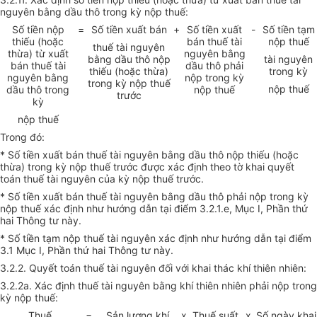
nguyên bằng dầu thô trong kỳ nộp thuế:
Số tiền nộp
=
Số tiền xuất bán
+
Số tiền xuất
-
Số tiền tạm
thiếu (hoặc
bán thuế tài
nộp thuế
thuế tài nguyên
thừa) từ xuất
nguyên bằng
bằng dầu thô nộp
tài nguyên
bán thuế tài
dầu thô phải
thiếu (hoặc thừa)
trong kỳ
nguyên bằng
nộp trong kỳ
trong kỳ nộp thuế
nộp thuế
dầu thô trong
nộp thuế
trước
kỳ
nộp thuế
Trong đó:
* Số tiền xuất bán thuế tài nguyên bằng dầu thô nộp thiếu (hoặc
thừa) trong kỳ nộp thuế trước được xác định theo tờ khai quyết
toán thuế tài nguyên của kỳ nộp thuế trước.
* Số tiền xuất bán thuế tài nguyên bằng dầu thô phải nộp trong kỳ
nộp thuế xác định như hướng dẫn tại điểm 3.2.1.e, Mục I, Phần thứ
hai Thông tư này.
* Số tiền tạm nộp thuế tài nguyên xác định như hướng dẫn tại điểm
3.1 Mục I, Phần thứ hai Thông tư này.
3.2.2. Quyết toán thuế tài nguyên đối với khai thác khí thiên nhiên:
3.2.2a. Xác định thuế tài nguyên bằng khí thiên nhiên phải nộp trong
kỳ nộp thuế:
Thuế
=
Sản lượng khí
x
Thuế suất
x
Số ngày khai