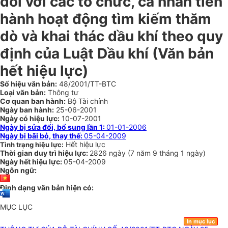
đối với các tổ chức, cá nhân tiến
hành hoạt động tìm kiếm thăm
dò và khai thác dầu khí theo quy
định của Luật Dầu khí (Văn bản
hết hiệu lực)
Số hiệu văn bản:
48/2001/TT-BTC
Loại văn bản:
Thông tư
Cơ quan ban hành:
Bộ Tài chính
Ngày ban hành:
25-06-2001
Ngày có hiệu lực:
10-07-2001
Ngày bị sửa đổi, bổ sung lần 1:
01-01-2006
Ngày bị bãi bỏ, thay thế:
05-04-2009
Hết hiệu lực
Tình trạng hiệu lực:
Thời gian duy trì hiệu lực:
2826 ngày
(
7 năm
9 tháng
1 ngày
)
Ngày hết hiệu lực:
05-04-2009
Ngôn ngữ:
Định dạng văn bản hiện có:
MỤC LỤC
In mục lục