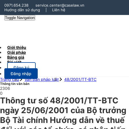
0971.654.238
service.center@caselaw.vn
Hướng dẫn sử dụng
|
Liên hệ
Toggle Navigation
Giới thiệu
Giải pháp
Bảng giá
Bài viết
Đăng ký
Đăng nhập
Trang chủ
Văn bản pháp luật
48/2001/TT-BTC
Thông tin văn bản
2306
0
Thông tư số 48/2001/TT-BTC
ngày 25/06/2001 của Bộ trưởng
Bộ Tài chính Hướng dẫn về thuế