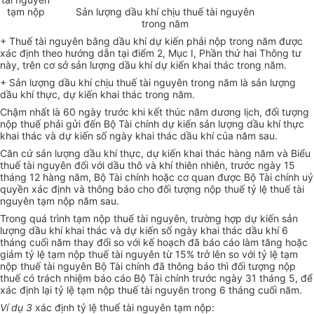
tạm nộp
Sản lượng dầu khí chịu thuế tài nguyên
trong năm
+ Thuế tài nguyên bằng dầu khí dự kiến phải nộp trong năm được
xác định theo hướng dẫn tại điểm 2, Mục I, Phần thứ hai Thông tư
này, trên cơ sở sản lượng dầu khí dự kiến khai thác trong năm.
+ Sản lượng dầu khí chịu thuế tài nguyên trong năm là sản lượng
dầu khí thực, dự kiến khai thác trong năm.
Chậm nhất là 60 ngày trước khi kết thúc năm dương lịch, đối tượng
nộp thuế phải gửi đến Bộ Tài chính dự kiến sản lượng dầu khí thực
khai thác và dự kiến số ngày khai thác dầu khí của năm sau.
Căn cứ sản lượng dầu khí thực, dự kiến khai thác hàng năm và Biểu
thuế tài nguyên đối với dầu thô và khí thiên nhiên, trước ngày 15
tháng 12 hàng năm, Bộ Tài chính hoặc cơ quan được Bộ Tài chính uỷ
quyền xác định và thông báo cho đối tượng nộp thuế tỷ lệ thuế tài
nguyên tạm nộp năm sau.
Trong quá trình tạm nộp thuế tài nguyên, trường hợp dự kiến sản
lượng dầu khí khai thác và dự kiến số ngày khai thác dầu khí 6
tháng cuối năm thay đổi so với kế hoạch đã báo cáo làm tăng hoặc
giảm tỷ lệ tạm nộp thuế tài nguyên từ 15% trở lên so với tỷ lệ tạm
nộp thuế tài nguyên Bộ Tài chính đã thông báo thì đối tượng nộp
thuế có trách nhiệm báo cáo Bộ Tài chính trước ngày 31 tháng 5, để
xác định lại tỷ lệ tạm nộp thuế tài nguyên trong 6 tháng cuối năm.
Ví dụ 3
xác định tỷ lệ thuế tài nguyên tạm nộp: