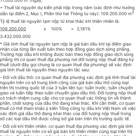
+ Thuế tài nguyên dự kiến phải nộp trong năm (xác định như hướng
3
dẫn tại điểm 2, Mục I, Phần thứ hai Thông tư này): 109.200.000 m
Tỷ lệ thuế tài nguyên tạm nộp từ khai thác khí thiên nhiên là:
109.200.000
x
100%
=
3,181%
3.432.000.000
* Giá tính thuế tài nguyên tạm nộp là giá bán dầu khí tại điểm giao
nhận của từng lần xuất bán theo hợp đồng giao dịch sòng phẳng.
Trường hợp dầu khí không được bán theo hợp đồng giao dịch sòng
phẳng thì cơ quan thuế địa phương nơi đối tượng nộp thuế đăng ký
thuế (dưới đây gọi chung là cơ quan thuế địa phương) sẽ xác định
giá tính thuế tài nguyên theo nguyên tắc sau:
- Đối với dầu thô: cơ quan thuế địa phương xác định giá tính thuế tài
nguyên trên cơ sở trung bình cộng của giá bán dầu thô cùng loại
trên thị trường quốc tế của 3 tuần liên tục: tuần trước, tuần chuyển
giao và tuần tiếp theo tuần chuyển giao dầu thô. Đối tượng nộp thuế
có trách nhiệm cung cấp cho cơ quan thuế các thông tin về thành
phần, chất lượng của dầu thô đang khai thác. Khi cần thiết, cơ quan
thuế có thể tham khảo ý kiến Tổng công ty dầu khí Việt Nam về việc
xác định giá dầu thô đang khai thác của đối tượng nộp thuế trong
số các loại dầu thô được công bố giá bán trên thị trường quốc tế.
- Đối với khí thiên nhiên: cơ quan thuế địa phương xác định giá tính
thuế tài nguyên trên cơ sở giá bán khí thiên nhiên cùng loại trên thị