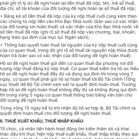
phải ghi rõ lý do đề nghị hoàn lại tiền thuế đã nộp; tên, mã số thuế,
địa chỉ, số tài khoản của đối tượng đề nghị hoàn lại số thuế đã nộp;
+ Bảng kê số tiền thuế đã nộp của kỳ nộp thuế cuối cùng kèm theo
các chứng từ nộp tiền vào Kho Bạc Nhà nước (bản sao có xác nhận
của đối tượng xin hoàn thuế) và xác nhận của Kho Bạc Nhà nước về
số tiền thuế đã nộp (ghi rõ số thuế đã nộp vào chương, loại, khoản,
hạng theo qui định của mục lục Ngân sách);
+ Thông báo quyết toán thuế tài nguyên của kỳ nộp thuế cuối cùng
của cơ quan thuế, trong đó ghi rõ số thuế tài nguyên nộp thừa được
hoàn trả (bản sao có xác nhận của đối tượng đề nghị hoàn thuế).
Hồ sơ đề nghị hoàn thuế gửi đến cơ quan thuế địa phương nơi đối
tượng nộp thuế đăng ký nộp thuế. Cơ quan thuế kiểm tra hồ sơ. Nếu
hồ sơ đề nghị hoàn thuế đầy đủ và đúng qui định thì trong vòng 7
ngày, cơ quan thuế phải gửi hồ sơ hoàn thuế tới Bộ Tài chính (Tổng
cục thuế) để Bộ Tài chính xem xét ra quyết định hoàn thuế. Trường
hợp hồ sơ đề nghị hoàn thuế không đầy đủ và không đúng qui định
thì trong vòng 5 ngày cơ quan thuế thông báo bằng văn bản cho
đối tượng đề nghị hoàn thuế.
Trong vòng 15 ngày kể từ khi nhận đủ hồ sơ hợp lệ, Bộ Tài chính ra
quyết định hoàn thuế cho đối tượng đề nghị hoàn thuế.
II. THUẾ XUẤT KHẨU, THUẾ NHẬP KHẨU:
Tổ chức, cá nhân tiến hành hoạt động tìm kiếm thăm dò và khai
thác dầu khí thực hiện nộp thuế xuất khẩu, thuế nhập khẩu theo qui