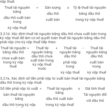
nộp thuế:
Thuế tài nguyên
=
Sản lượng
x
Tỷ lệ thuế tài nguyên
bằng
dầu thô
bằng dầu thô
dầu thô xuất bán
xuất bán
trong kỳ nộp thuế
trong
kỳ nộp thuế
3.2.1d. Xác định thuế tài nguyên bằng dầu thô chưa xuất bán trong
kỳ nộp thuế để làm cơ sở quyết toán thuế tài nguyên bằng dầu thô
phải nộp cho kỳ nộp thuế tiếp theo:
Thuế tài nguyên
=
Thuế tài
+
Thuế tài
-
Thuế tài
bằng dầu thô
nguyên bằng
nguyên bằng
nguyên bằng
dầu thô chưa
dầu thô
dầu thô
chưa xuất bán
xuất bán trong
trong kỳ nộp
phải nộp
xuất bán
kỳ nộp thuế
thuế
trong
trong
trước
kỳ nộp thuế
kỳ nộp thuế
3.2.1e. Xác định số tiền phải nộp từ xuất bán thuế tài nguyên bằng
dầu thô trong kỳ nộp thuế:
Số tiền phải nộp từ xuất
=
Thuế tài nguyên
x
Giá tính thuế
bằng
bán thuế tài nguyên
Tài nguyên đối
bằng
dầu thô xuất bán
với dầu thô
dầu thô trong kỳ nộp
trong kỳ nộp thuế