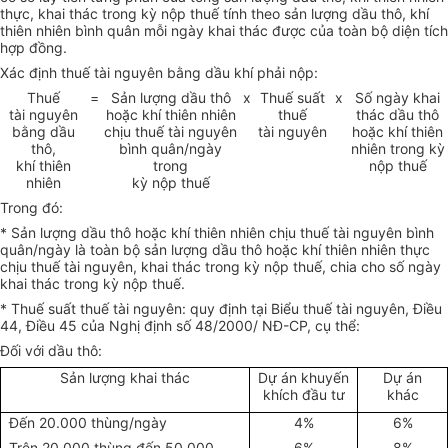
thực, khai thác trong kỳ nộp thuế tính theo sản lượng dầu thô, khí
thiên nhiên bình quân mỗi ngày khai thác được của toàn bộ diện tích
hợp đồng.
Xác định thuế tài nguyên bằng dầu khí phải nộp:
Thuế
=
Sản lượng dầu thô
x
Thuế suất
x
Số ngày khai
tài nguyên
hoặc khí thiên nhiên
thuế
thác dầu thô
bằng dầu
chịu thuế tài nguyên
tài nguyên
hoặc khí thiên
thô,
bình quân/ngày
nhiên trong kỳ
khí thiên
trong
nộp thuế
nhiên
kỳ nộp thuế
Trong đó:
* Sản lượng dầu thô hoặc khí thiên nhiên chịu thuế tài nguyên bình
quân/ngày là toàn bộ sản lượng dầu thô hoặc khí thiên nhiên thực
chịu thuế tài nguyên, khai thác trong kỳ nộp thuế, chia cho số ngày
khai thác trong kỳ nộp thuế.
* Thuế suất thuế tài nguyên: quy định tại Biểu thuế tài nguyên, Điều
44, Điều 45 của Nghị định số 48/2000/ NĐ-CP, cụ thể:
Đối với dầu thô:
Sản lượng khai thác
Dự án khuyến
Dự án
khích đầu tư
khác
Đến 20.000 thùng/ngày
4%
6%
Trên 20.000 thùng đến 50.000
6%
8%