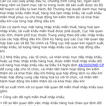
Căn cứ vào Giấy phép đầu tư, chương trình công tác, ngân sách
hàng năm và Danh mục vật tư trong nước đã sản xuất được do Bộ
Kế hoạch và Đầu tư ban hành, Bộ Thương mại duyệt danh mục hàng
hoá nhập khẩu miễn thuế, hàng hoá tạm nhập khẩu, tái xuất khẩu
miễn thuế phục vụ cho hoạt động tìm kiếm thăm dò và khai thác
dầu khí của từng hợp đồng dầu khí.
Căn cứ danh mục mặt hàng nhập khẩu miễn thuế, hàng hoá tạm
nhập khẩu, tái xuất khẩu miễn thuế được phê duyệt, Cục Hải quan
các tỉnh, thành phố trực thuộc Trung ương theo dõi việc nhập khẩu
của các hợp đồng dầu khí. Định kỳ hàng quý các Cục Hải quan tập
hợp báo cáo về Bộ Tài chính và Tổng cục Hải quan kim ngạch xuất,
nhập khẩu, số lượng hàng hoá nhập khẩu của các hợp đồng dầu
khí.
3.2 Nhà thầu phụ, các tổ chức, cá nhân khác trực tiếp nhập khẩu,
hoặc uỷ thác nhập khẩu hàng hoá, được miễn thuế nhập khẩu đối
với hàng hoá nhập khẩu nêu tại Điều 54 Nghị định
48/2000/NĐ-CP
để cung cấp cho tổ chức, cá nhân tiến hành hoạt động tìm kiếm
thăm dò và khai thác dầu khí thông qua hợp đồng dịch vụ dầu khí
hoặc hợp đồng cung cấp hàng hoá ký với tổ chức, cá nhân tiến
hành hoạt động tìm kiếm thăm dò và khai thác dầu khí.
Hồ sơ xuất trình với cơ quan Hải quan để miễn thuế nhập khẩu bao
gồm:
+ Công văn đề nghị miễn thuế nhập khẩu;
+ Hồ sơ liên quan đến việc nhập khẩu hàng hoá (theo qui định đối