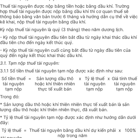
Thuế tài nguyên được nộp bằng tiền hoặc bằng dầu khí. Trường
hợp thuế tài nguyên được nộp bằng dầu khí thì cơ quan thuế sẽ
thông báo bằng văn bản trước 6 tháng và hướng dẫn cụ thể về việc
kê khai, nộp thuế tài nguyên bằng dầu khí.
Kỳ nộp thuế tài nguyên là quý (3 tháng) theo năm dương lịch.
- Kỳ nộp thuế tài nguyên đầu tiên bắt đầu từ ngày khai thác dầu khí
đầu tiên cho đến ngày kết thúc quý.
- Kỳ nộp thuế tài nguyên cuối cùng bắt đầu từ ngày đầu tiên của
quý đến ngày kết thúc khai thác dầu khí.
3.1. Tạm nộp thuế tài nguyên:
3.1.1 Số tiền thuế tài nguyên tạm nộp được xác định như sau:
Số tiền thuế
=
Sản lượng dầu thô
x
Tỷ lệ thuế
x
Giá tính thuế
tài nguyên
hoặc khí thiên nhiên
tài nguyên
tài nguyên
tạm nộp
thực tế xuất bán
tạm nộp
tạm nộp
Trong đó:
* Sản lượng dầu thô hoặc khí thiên nhiên thực tế xuất bán là sản
lượng dầu thô hoặc khí thiên nhiên thực, đã xuất bán.
* Tỷ lệ thuế tài nguyên tạm nộp được xác định như hướng dẫn dưới
đây:
Tỷ lệ thuế
=
Thuế tài nguyên bằng dầu khí dự kiến phải
x
100%
nộp trong năm
tài nguyên