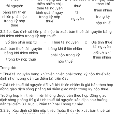
thiên nhiên chịu
thác khí
tài nguyên
thuế
thuế tài nguyên
thiên nhiên
bằng khí thiên
tài
bình quân/ ngày
nhiên phải nộp
trong kỳ
trong kỳ nộp
nguyên
trong kỳ nộp
thuế
nộp thuế
thuế
3.2.2b. Xác định số tiền phải nộp từ xuất bán thuế tài nguyên bằng
khí thiên nhiên trong kỳ nộp thuế:
Số tiền phải nộp từ
=
Thuế tài nguyên
x
Giá tính thuế
tài nguyên
xuất bán thuế tài nguyên
bằng khí thiên nhiên
bằng khí thiên nhiên
đối với khí
phải nộp trong kỳ
thiên nhiên
trong kỳ nộp thuế
nộp thuế
Trong đó:
* Thuế tài nguyên bằng khí thiên nhiên phải trong kỳ nộp thuế xác
định như hướng dẫn tại điểm (a) trên đây;
* Giá tính thuế tài nguyên đối với khí thiên nhiên: là giá bán theo hợp
đồng giao dịch sòng phẳng tại điểm giao nhận trong kỳ nộp thuế.
Trường hợp khí thiên nhiên không được bán theo hợp đồng giao
dịch sòng phẳng thì giá tính thuế tài nguyên xác định như hướng
dẫn tại điểm 3.1 Mục I, Phần thứ hai Thông tư này.
3.2.2c. Xác định số tiền nộp thiếu (hoặc thừa) từ xuất bán thuế tài