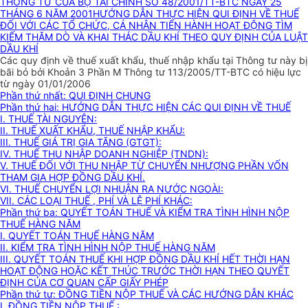
THÔNG TƯ CỦA BỘ TÀI CHÍNH SỐ 48/2001/TT-BTC NGÀY 25
THÁNG 6 NĂM 2001HƯỚNG DẪN THỰC HIỆN QUI ĐỊNH VỀ THUẾ
ĐỐI VỚI CÁC TỔ CHỨC, CÁ NHÂN TIẾN HÀNH HOẠT ĐỘNG TÌM
KIẾM THĂM DÒ VÀ KHAI THÁC DẦU KHÍ THEO QUY ĐỊNH CỦA LUẬT
DẦU KHÍ
Các quy định về thuế xuất khẩu, thuế nhập khẩu tại Thông tư này bị
bãi bỏ bởi Khoản 3 Phần M Thông tư 113/2005/TT-BTC có hiệu lực
từ ngày 01/01/2006
Phần thứ nhất: QUI ĐỊNH CHUNG
Phần thứ hai: HƯỚNG DẪN THỰC HIỆN CÁC QUI ĐỊNH VỀ THUẾ
I. THUẾ TÀI NGUYÊN:
II. THUẾ XUẤT KHẨU, THUẾ NHẬP KHẨU:
III. THUẾ GIÁ TRỊ GIA TĂNG (GTGT):
IV. THUẾ THU NHẬP DOANH NGHIỆP (TNDN):
V. THUẾ ĐỐI VỚI THU NHẬP TỪ CHUYỂN NHƯỢNG PHẦN VỐN
THAM GIA HỢP ĐỒNG DẦU KHÍ.
VI. THUẾ CHUYỂN LỢI NHUẬN RA NƯỚC NGOÀI:
VII. CÁC LOẠI THUẾ , PHÍ VÀ LỆ PHÍ KHÁC:
Phần thứ ba: QUYẾT TOÁN THUẾ VÀ KIỂM TRA TÌNH HÌNH NỘP
THUẾ HÀNG NĂM
I. QUYẾT TOÁN THUẾ HÀNG NĂM
II. KIỂM TRA TÌNH HÌNH NỘP THUẾ HÀNG NĂM
III. QUYẾT TOÁN THUẾ KHI HỢP ĐỒNG DẦU KHÍ HẾT THỜI HẠN
HOẠT ĐỘNG HOẶC KẾT THÚC TRƯỚC THỜI HẠN THEO QUYẾT
ĐỊNH CỦA CƠ QUAN CẤP GIẤY PHÉP
Phần thứ tư: ĐỒNG TIỀN NỘP THUẾ VÀ CÁC HƯỚNG DẪN KHÁC
I. ĐỒNG TIỀN NỘP THUẾ :