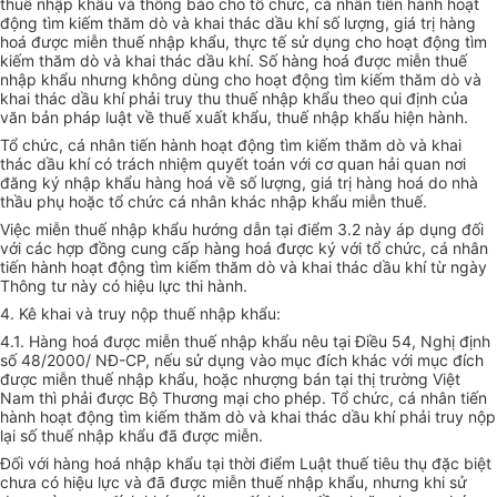
thuế nhập khẩu và thông báo cho tổ chức, cá nhân tiến hành hoạt
động tìm kiếm thăm dò và khai thác dầu khí số lượng, giá trị hàng
hoá được miễn thuế nhập khẩu, thực tế sử dụng cho hoạt động tìm
kiếm thăm dò và khai thác dầu khí. Số hàng hoá được miễn thuế
nhập khẩu nhưng không dùng cho hoạt động tìm kiếm thăm dò và
khai thác dầu khí phải truy thu thuế nhập khẩu theo qui định của
văn bản pháp luật về thuế xuất khẩu, thuế nhập khẩu hiện hành.
Tổ chức, cá nhân tiến hành hoạt động tìm kiếm thăm dò và khai
thác dầu khí có trách nhiệm quyết toán với cơ quan hải quan nơi
đăng ký nhập khẩu hàng hoá về số lượng, giá trị hàng hoá do nhà
thầu phụ hoặc tổ chức cá nhân khác nhập khẩu miễn thuế.
Việc miễn thuế nhập khẩu hướng dẫn tại điểm 3.2 này áp dụng đối
với các hợp đồng cung cấp hàng hoá được ký với tổ chức, cá nhân
tiến hành hoạt động tìm kiếm thăm dò và khai thác dầu khí từ ngày
Thông tư này có hiệu lực thi hành.
4. Kê khai và truy nộp thuế nhập khẩu:
4.1. Hàng hoá được miễn thuế nhập khẩu nêu tại Điều 54, Nghị định
số 48/2000/ NĐ-CP, nếu sử dụng vào mục đích khác với mục đích
được miễn thuế nhập khẩu, hoặc nhượng bán tại thị trường Việt
Nam thì phải được Bộ Thương mại cho phép. Tổ chức, cá nhân tiến
hành hoạt động tìm kiếm thăm dò và khai thác dầu khí phải truy nộp
lại số thuế nhập khẩu đã được miễn.
Đối với hàng hoá nhập khẩu tại thời điểm Luật thuế tiêu thụ đặc biệt
chưa có hiệu lực và đã được miễn thuế nhập khẩu, nhưng khi sử