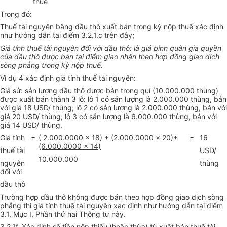
thuế
Trong đó:
Thuế tài nguyên bằng dầu thô xuất bán trong kỳ nộp thuế xác định
như hướng dẫn tại điểm 3.2.1.c trên đây;
Giá tính thuế tài nguyên đối với dầu thô: là giá bình quân gia quyền
của dầu thô được bán tại điểm giao nhận theo hợp đồng giao dịch
sòng phẳng trong kỳ nộp thuế.
Ví dụ 4 xác định giá tính thuế tài nguyên:
Giả sử: sản lượng dầu thô được bán trong quí (10.000.000 thùng)
được xuất bán thành 3 lô: lô 1 có sản lượng là 2.000.000 thùng, bán
với giá 18 USD/ thùng; lô 2 có sản lượng là 2.000.000 thùng, bán với
giá 20 USD/ thùng; lô 3 có sản lượng là 6.000.000 thùng, bán với
giá 14 USD/ thùng.
Giá tính
=
( 2.000.0000 x 18) + (2.000.0000 x 20)+
=
16
(6.000.0000 x 14)
thuế tài
USD/
10.000.000
nguyên
thùng
đối với
dầu thô
Trường hợp dầu thô không được bán theo hợp đồng giao dịch sòng
phẳng thì giá tính thuế tài nguyên xác định như hướng dẫn tại điểm
3.1, Mục I, Phần thứ hai Thông tư này.
3.2.1f. Xác định số tiền nộp thiếu (hoặc thừa) từ xuất bán thuế tài