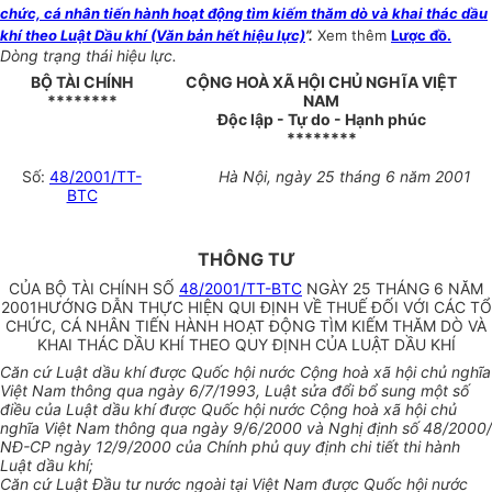
chức, cá nhân tiến hành hoạt động tìm kiếm thăm dò và khai thác dầu
khí theo Luật Dầu khí (Văn bản hết hiệu lực)
”.
Xem thêm
Lược đồ.
Dòng trạng thái hiệu lực.
BỘ TÀI CHÍNH
CỘNG HOÀ XÃ HỘI CHỦ NGHĨA VIỆT
********
NAM
Độc lập - Tự do - Hạnh phúc
********
Số:
48/2001/TT-
Hà Nội, ngày 25 tháng 6 năm 2001
BTC
THÔNG TƯ
CỦA BỘ TÀI CHÍNH SỐ
48/2001/TT-BTC
NGÀY 25 THÁNG 6 NĂM
2001HƯỚNG DẪN THỰC HIỆN QUI ĐỊNH VỀ THUẾ ĐỐI VỚI CÁC TỔ
CHỨC, CÁ NHÂN TIẾN HÀNH HOẠT ĐỘNG TÌM KIẾM THĂM DÒ VÀ
KHAI THÁC DẦU KHÍ THEO QUY ĐỊNH CỦA LUẬT DẦU KHÍ
Căn cứ Luật dầu khí được Quốc hội nước Cộng hoà xã hội chủ nghĩa
Việt Nam thông qua ngày 6/7/1993, Luật sửa đổi bổ sung một số
điều của Luật dầu khí được Quốc hội nước Cộng hoà xã hội chủ
nghĩa Việt Nam thông qua ngày 9/6/2000 và Nghị định số 48/2000/
NĐ-CP ngày 12/9/2000 của Chính phủ quy định chi tiết thi hành
Luật dầu khí;
Căn cứ Luật Đầu tư nước ngoài tại Việt Nam được Quốc hội nước