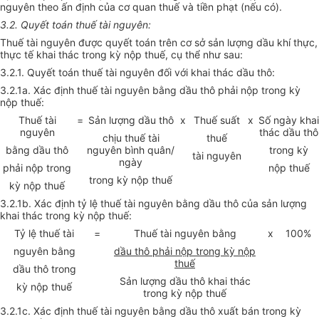
nguyên theo ấn định của cơ quan thuế và tiền phạt (nếu có).
3.2. Quyết toán thuế tài nguyên:
Thuế tài nguyên được quyết toán trên cơ sở sản lượng dầu khí thực,
thực tế khai thác trong kỳ nộp thuế, cụ thể như sau:
3.2.1. Quyết toán thuế tài nguyên đối với khai thác dầu thô:
3.2.1a. Xác định thuế tài nguyên bằng dầu thô phải nộp trong kỳ
nộp thuế:
Thuế tài
=
Sản lượng dầu thô
x
Thuế suất
x
Số ngày khai
nguyên
thác dầu thô
chịu thuế tài
thuế
bằng dầu thô
nguyên bình quân/
trong kỳ
tài nguyên
ngày
phải nộp trong
nộp thuế
trong kỳ nộp thuế
kỳ nộp thuế
3.2.1b. Xác định tỷ lệ thuế tài nguyên bằng dầu thô của sản lượng
khai thác trong kỳ nộp thuế:
Tỷ lệ thuế tài
=
Thuế tài nguyên bằng
x
100%
nguyên bằng
dầu thô phải nộp trong kỳ nộp
thuế
dầu thô trong
Sản lượng dầu thô khai thác
kỳ nộp thuế
trong kỳ nộp thuế
3.2.1c. Xác định thuế tài nguyên bằng dầu thô xuất bán trong kỳ