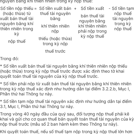
nguyên bằng khí thiên nhiên trong kỳ nộp thuế:
Số tiền nộp thiếu
=
Số tiền xuất bán
+
Số tiền xuất
-
Số tiền tạm
(hoặc thừa) từ
thuế tài nguyên
nộp thuế
bán thuế tài
xuất bán thuế tài
bằng
tài nguyên
nguyên bằng
nguyên bằng khí
trong kỳ
khí thiên nhiên
khí thiên nhiên
thiên nhiên trong
nộp thuế
nộp
phải nộp trong
kỳ
kỳ nộp thuế
thiếu (hoặc thừa)
nộp thuế
trong kỳ nộp
thuế trước
Trong đó:
* Số tiền xuất bán thuế tài nguyên bằng khí thiên nhiên nộp thiếu
(hoặc thừa) trong kỳ nộp thuế trước được xác định theo tờ khai
quyết toán thuế tài nguyên của kỳ nộp thuế trước.
* Số tiền phải nộp từ xuất bán thuế tài nguyên bằng khí thiên nhiên
trong kỳ nộp thuế xác định như hướng dẫn tại điểm 3.2.2.b, Mục I,
Phần thứ hai Thông tư này.
* Số tiền tạm nộp thuế tài nguyên xác định như hướng dẫn tại điểm
3.1, Mục I, Phần thứ hai Thông tư này.
Trong vòng 40 ngày đầu của quý sau, đối tượng nộp thuế phải kê
khai và gửi cho cơ quan thuế bản quyết toán thuế tài nguyên của kỳ
nộp thuế trước (mẫu số 2 ban hành kèm theo Thông tư này).
Khi quyết toán thuế, nếu số thuế tạm nộp trong kỳ nộp thuế lớn hơn