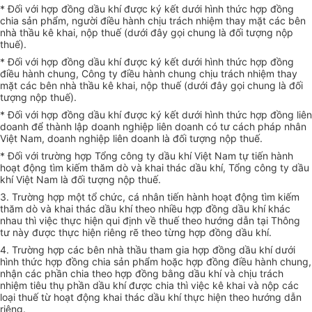
* Đối với hợp đồng dầu khí được ký kết dưới hình thức hợp đồng
chia sản phẩm, người điều hành chịu trách nhiệm thay mặt các bên
nhà thầu kê khai, nộp thuế (dưới đây gọi chung là đối tượng nộp
thuế).
* Đối với hợp đồng dầu khí được ký kết dưới hình thức hợp đồng
điều hành chung, Công ty điều hành chung chịu trách nhiệm thay
mặt các bên nhà thầu kê khai, nộp thuế (dưới đây gọi chung là đối
tượng nộp thuế).
* Đối với hợp đồng dầu khí được ký kết dưới hình thức hợp đồng liên
doanh để thành lập doanh nghiệp liên doanh có tư cách pháp nhân
Việt Nam, doanh nghiệp liên doanh là đối tượng nộp thuế.
* Đối với trường hợp Tổng công ty dầu khí Việt Nam tự tiến hành
hoạt động tìm kiếm thăm dò và khai thác dầu khí, Tổng công ty dầu
khí Việt Nam là đối tượng nộp thuế.
3. Trường hợp một tổ chức, cá nhân tiến hành hoạt động tìm kiếm
thăm dò và khai thác dầu khí theo nhiều hợp đồng dầu khí khác
nhau thì việc thực hiện qui định về thuế theo hướng dẫn tại Thông
tư này được thực hiện riêng rẽ theo từng hợp đồng dầu khí.
4. Trường hợp các bên nhà thầu tham gia hợp đồng dầu khí dưới
hình thức hợp đồng chia sản phẩm hoặc hợp đồng điều hành chung,
nhận các phần chia theo hợp đồng bằng dầu khí và chịu trách
nhiệm tiêu thụ phần dầu khí được chia thì việc kê khai và nộp các
loại thuế từ hoạt động khai thác dầu khí thực hiện theo hướng dẫn
riêng.