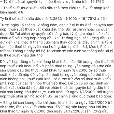
+ Tỷ lệ thuế tài nguyên tạm nộp theo ví dụ 3 nêu trên: 16,175%
+ Thuế suất thuế xuất khẩu dầu thô theo Biểu thuế xuất nhập khẩu
hiện hành: 4%
Tỷ lệ thuế xuất khẩu dầu thô: 3,353% ={(100% - 16,175%) x 4%}
Trước ngày 15 tháng 12 hàng năm, căn cứ tỷ lệ thuế tài nguyên tạm
nộp, thuế suất thuế xuất khẩu dầu thô, Bộ Tài chính hoặc cơ quan
được Bộ Tài chính uỷ quyền sẽ thông báo tỷ lệ tạm nộp thuế xuất
khẩu đối với từng hợp đồng dầu khí. Trường hợp, sản lượng dầu khí
dự kiến khai thác 6 tháng cuối năm thay đổi phải điều chỉnh lại tỷ lệ
tạm nộp thuế tài nguyên như hướng dẫn tại điểm 3.1, Mục I, Phần
thứ hai Thông tư này thì Bộ Tài chính sẽ xác định và thông báo lại tỷ
lệ thuế xuất khẩu dầu thô.
Đối với hợp đồng dầu khí đang khai thác, nếu đối tượng nộp thuế đã
nộp thuế xuất khẩu đối với phần thuế tài nguyên bằng dầu thô của
sản lượng dầu thô thực, xuất khẩu từ ngày 1/7/2000 thì số thuế
xuất khẩu đã nộp đối với phần thuế tài nguyên bằng dầu thô thuộc
diện không chịu thuế xuất khẩu sẽ được trừ vào số thuế xuất khẩu
phải nộp của các lần nộp thuế tiếp theo. Để có cơ sở xác định số
thuế xuất khẩu đã nộp đối với phần thuế tài nguyên bằng dầu thô
của sản lượng dầu thô thực, xuất khẩu từ ngày 1/7/2000, đối tượng
nộp thuế phải gửi hồ sơ đến Bộ Tài chính (Tổng cục thuế) bao gồm:
+ Bảng kê sản lượng dầu khí thực, khai thác từ ngày 30/6/2000 trở
về trước, tồn kho xuất khẩu sau 1/7/2000; sản lượng dầu khí thực,
khai thác từ ngày 1/7/2000 đến ngày 31/12/2000; sản lượng dầu