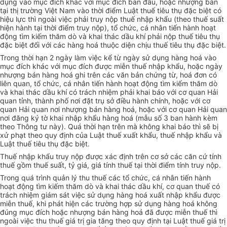
dụng vào mục đích khác với mục đích ban đầu, hoặc nhượng bán
tại thị trường Việt Nam vào thời điểm Luật thuế tiêu thụ đặc biệt có
hiệu lực thì ngoài việc phải truy nộp thuế nhập khẩu (theo thuế suất
hiện hành tại thời điểm truy nộp), tổ chức, cá nhân tiến hành hoạt
động tìm kiếm thăm dò và khai thác dầu khí phải nộp thuế tiêu thụ
đặc biệt đối với các hàng hoá thuộc diện chịu thuế tiêu thụ đặc biệt.
Trong thời hạn 2 ngày làm việc kể từ ngày sử dụng hàng hoá vào
mục đích khác với mục đích được miễn thuế nhập khẩu, hoặc ngày
nhượng bán hàng hoá ghi trên các văn bản chứng từ, hoá đơn có
liên quan, tổ chức, cá nhân tiến hành hoạt động tìm kiếm thăm dò
và khai thác dầu khí có trách nhiệm phải khai báo với cơ quan Hải
quan tỉnh, thành phố nơi đặt trụ sở điều hành chính, hoặc với cơ
quan Hải quan nơi nhượng bán hàng hoá, hoặc với cơ quan Hải quan
nơi đăng ký tờ khai nhập khẩu hàng hoá (mẫu số 3 ban hành kèm
theo Thông tư này). Quá thời hạn trên mà không khai báo thì sẽ bị
xử phạt theo quy định của Luật thuế xuất khẩu, thuế nhập khẩu và
Luật thuế tiêu thụ đặc biệt.
Thuế nhập khẩu truy nộp được xác định trên cơ sở các căn cứ tính
thuế gồm thuế suất, tỷ giá, giá tính thuế tại thời điểm tính truy nộp.
Trong quá trình quản lý thu thuế các tổ chức, cá nhân tiến hành
hoạt động tìm kiếm thăm dò và khai thác dầu khí, cơ quan thuế có
trách nhiệm giám sát việc sử dụng hàng hoá xuất nhập khẩu được
miễn thuế, khi phát hiện các trường hợp sử dụng hàng hoá không
đúng mục đích hoặc nhượng bán hàng hoá đã được miễn thuế thì
ngoài việc thu thuế giá trị gia tăng theo quy định tại Luật thuế giá trị