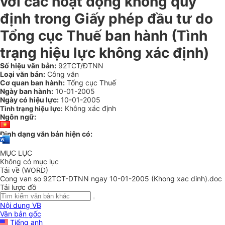
với các hoạt động không quy
định trong Giấy phép đầu tư do
Tổng cục Thuế ban hành (Tình
trạng hiệu lực không xác định)
Số hiệu văn bản:
92TCT/ĐTNN
Loại văn bản:
Công văn
Cơ quan ban hành:
Tổng cục Thuế
Ngày ban hành:
10-01-2005
Ngày có hiệu lực:
10-01-2005
Không xác định
Tình trạng hiệu lực:
Ngôn ngữ:
Định dạng văn bản hiện có:
MỤC LỤC
Không có mục lục
Tải về (WORD)
Cong van so 92TCT-DTNN ngay 10-01-2005 (Khong xac dinh).doc
Tải lược đồ
Nội dung VB
Văn bản gốc
Tiếng anh