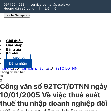
0971.654.238
service.center@caselaw.vn
Hướng dẫn sử dụng
|
Liên hệ
Toggle Navigation
Giới thiệu
Giải pháp
Bảng giá
Bài viết
Đăng ký
Đăng nhập
Trang chủ
Văn bản pháp luật
92TCT/ĐTNN
Thông tin văn bản
98
0
Công văn số 92TCT/ĐTNN ngày
10/01/2005 Về việc thuế suất
thuế thu nhập doanh nghiệp đối