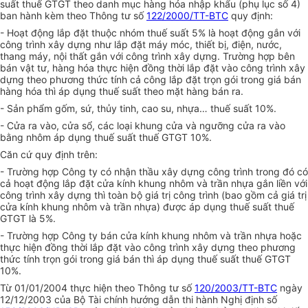
suất thuế GTGT theo danh mục hàng hóa nhập khẩu (phụ lục số 4)
ban hành kèm theo Thông tư số
122/2000/TT-BTC
quy định:
- Hoạt động lắp đặt thuộc nhóm thuế suất 5% là hoạt động gắn với
công trình xây dựng như lắp đặt máy móc, thiết bị, điện, nước,
thang máy, nội thất gắn với công trình xây dựng. Trường hợp bên
bán vật tư, hàng hóa thực hiện đồng thời lắp đặt vào công trình xây
dựng theo phương thức tính cả công lắp đặt trọn gói trong giá bán
hàng hóa thì áp dụng thuế suất theo mặt hàng bán ra.
- Sản phẩm gốm, sứ, thủy tinh, cao su, nhựa… thuế suất 10%.
- Cửa ra vào, cửa sổ, các loại khung cửa và ngưỡng cửa ra vào
bằng nhôm áp dụng thuế suất thuế GTGT 10%.
Căn cứ quy định trên:
- Trường hợp Công ty có nhận thầu xây dựng công trình trong đó có
cả hoạt động lắp đặt cửa kính khung nhôm và trần nhựa gắn liền với
công trình xây dựng thì toàn bộ giá trị công trình (bao gồm cả giá trị
cửa kính khung nhôm và trần nhựa) được áp dụng thuế suất thuế
GTGT là 5%.
- Trường hợp Công ty bán cửa kính khung nhôm và trần nhựa hoặc
thực hiện đồng thời lắp đặt vào công trình xây dựng theo phương
thức tính trọn gói trong giá bán thì áp dụng thuế suất thuế GTGT
10%.
Từ 01/01/2004 thực hiện theo Thông tư số
120/2003/TT-BTC
ngày
12/12/2003 của Bộ Tài chính hướng dẫn thi hành Nghị định số