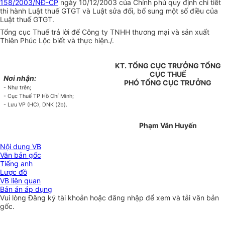
158/2003/NĐ-CP
ngày 10/12/2003 của Chính phủ quy định chi tiết
thi hành Luật thuế GTGT và Luật sửa đổi, bổ sung một số điều của
Luật thuế GTGT.
Tổng cục Thuế trả lời để Công ty TNHH thương mại và sản xuất
Thiên Phúc Lộc biết và thực hiện./.
KT. TỔNG CỤC TRƯỞNG TỔNG
CỤC THUẾ
Nơi nhận:
PHÓ TỔNG CỤC TRƯỞNG
- Như trên;
- Cục Thuế TP Hồ Chí Minh;
- Lưu VP (HC), DNK (2b).
Phạm Văn Huyến
Nội dung VB
Văn bản gốc
Tiếng anh
Lược đồ
VB liên quan
Bản án áp dụng
Vui lòng
Đăng ký
tài khoản hoặc
đăng nhập
để xem và tải văn bản
gốc.