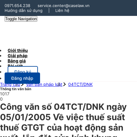
0971.654.238
service.center@caselaw.vn
Hướng dẫn sử dụng
|
Liên hệ
Toggle Navigation
Giới thiệu
Giải pháp
Bảng giá
Bài viết
Đăng ký
Đăng nhập
Trang chủ
Văn bản pháp luật
04TCT/DNK
Thông tin văn bản
1017
0
Công văn số 04TCT/DNK ngày
05/01/2005 Về việc thuế suất
thuế GTGT của hoạt động sản