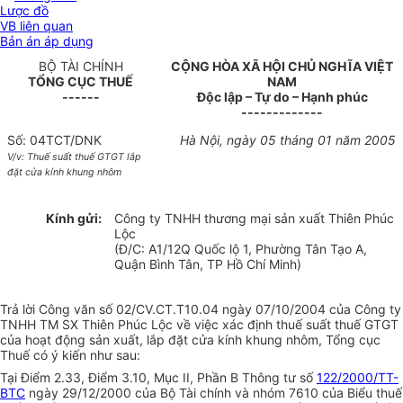
Lược đồ
VB liên quan
Bản án áp dụng
BỘ TÀI CHÍNH
CỘNG HÒA XÃ HỘI CHỦ NGHĨA VIỆT
TỔNG CỤC THUẾ
NAM
------
Độc lập – Tự do – Hạnh phúc
-------------
Số: 04TCT/DNK
Hà Nội, ngày 05 tháng 01 năm 2005
V/v: Thuế suất thuế GTGT lắp
đặt cửa kính khung nhôm
Kính gửi:
Công ty TNHH thương mại sản xuất Thiên Phúc
Lộc
(Đ/C: A1/12Q Quốc lộ 1, Phường Tân Tạo A,
Quận Bình Tân, TP Hồ Chí Minh)
Trả lời Công văn số 02/CV.CT.T10.04 ngày 07/10/2004 của Công ty
TNHH TM SX Thiên Phúc Lộc về việc xác định thuế suất thuế GTGT
của hoạt động sản xuất, lắp đặt cửa kính khung nhôm, Tổng cục
Thuế có ý kiến như sau:
Tại Điểm 2.33, Điểm 3.10, Mục II, Phần B Thông tư số
122/2000/TT-
BTC
ngày 29/12/2000 của Bộ Tài chính và nhóm 7610 của Biểu thuế