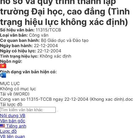
hồ sơ và quy trình thành lập
trường Đại học, cao đẳng (Tình
trạng hiệu lực không xác định)
Số hiệu văn bản:
11315/TCCB
Loại văn bản:
Công văn
Cơ quan ban hành:
Bộ Giáo dục và Đào tạo
Ngày ban hành:
22-12-2004
Ngày có hiệu lực:
22-12-2004
Không xác định
Tình trạng hiệu lực:
Ngôn ngữ:
Định dạng văn bản hiện có:
MỤC LỤC
Không có mục lục
Tải về (WORD)
Cong van so 11315-TCCB ngay 22-12-2004 (Khong xac dinh).doc
Tải lược đồ
Nội dung VB
Văn bản gốc
Tiếng anh
Lược đồ
VB liên quan