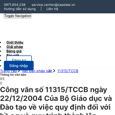
0971.654.238
service.center@caselaw.vn
Hướng dẫn sử dụng
|
Liên hệ
Toggle Navigation
Giới thiệu
Giải pháp
Bảng giá
Bài viết
Đăng ký
Đăng nhập
Trang chủ
Văn bản pháp luật
11315/TCCB
Thông tin văn bản
95
0
Công văn số 11315/TCCB ngày
22/12/2004 Của Bộ Giáo dục và
Đào tạo về việc quy định đối với