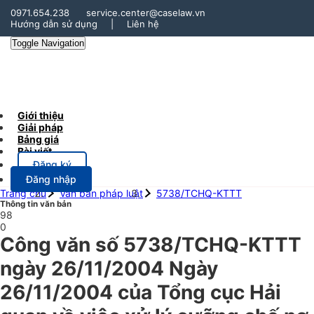
0971.654.238
service.center@caselaw.vn
Hướng dẫn sử dụng
|
Liên hệ
Toggle Navigation
Giới thiệu
Giải pháp
Bảng giá
Bài viết
Đăng ký
Đăng nhập
Trang chủ
Văn bản pháp luật
5738/TCHQ-KTTT
Thông tin văn bản
98
0
Công văn số 5738/TCHQ-KTTT
ngày 26/11/2004 Ngày
26/11/2004 của Tổng cục Hải