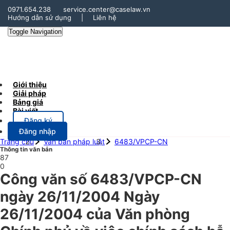
0971.654.238
service.center@caselaw.vn
Hướng dẫn sử dụng
|
Liên hệ
Toggle Navigation
Giới thiệu
Giải pháp
Bảng giá
Bài viết
Đăng ký
Đăng nhập
Trang chủ
Văn bản pháp luật
6483/VPCP-CN
Thông tin văn bản
87
0
Công văn số 6483/VPCP-CN
ngày 26/11/2004 Ngày
26/11/2004 của Văn phòng