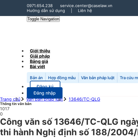
0971.654.238
service.center@caselaw.vn
Hướng dẫn sử dụng
|
Liên hệ
Toggle Navigation
Giới thiệu
Giải pháp
Bảng giá
Bài viết
Bản án
Hợp đồng mẫu
Văn bản pháp luật
Tra cứu 
Đăng ký
Đăng nhập
Trang chủ
Văn bản pháp luật
13646/TC-QLG
Thông tin văn bản
1017
0
Công văn số 13646/TC-QLG ngày 
thi hành Nghị định số 188/2004