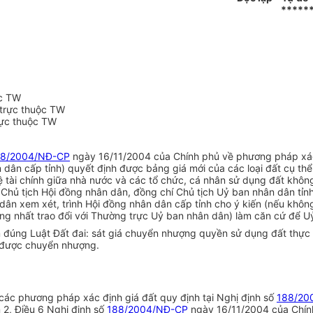
*****
ộc TW
 trực thuộc TW
rực thuộc TW
88/2004/NĐ-CP
ngày 16/11/2004 của Chính phủ về phương pháp xác đ
dân cấp tỉnh) quyết định được bảng giá mới của các loại đất cụ thể
ài chính giữa nhà nước và các tổ chức, cá nhân sử dụng đất không g
í Chủ tịch Hội đồng nhân dân, đồng chí Chủ tịch Uỷ ban nhân dân tỉn
ân xem xét, trình Hội đồng nhân dân cấp tỉnh cho ý kiến (nếu không
g nhất trao đổi với Thường trực Uỷ ban nhân dân) làm căn cứ để Uỷ 
m đúng Luật Đất đai: sát giá chuyển nhượng quyền sử dụng đất thực t
 được chuyển nhượng.
các phương pháp xác định giá đất quy định tại Nghị định số
188/20
 2, Điều 6 Nghị định số
188/2004/NĐ-CP
ngày 16/11/2004 của Chính 