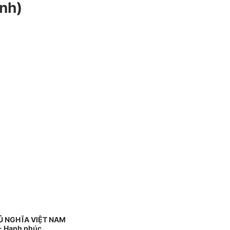
ịnh)
Ủ NGHĨA VIỆT NAM
 - Hạnh phúc