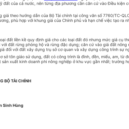
uỹ đất của cả nước, nên từng địa phương cần căn cứ vào Điều kiện 
g giá theo hướng dẫn của Bộ Tài chính tại công văn số 7760/TC-QL
ng, phù hợp với khung giá của Chính phủ và hạn chế việc tạo ra n
ại đất liền kề quy định giá cho các loại đất đó nhưng mức giá cụ th
đối với đất rừng phòng hộ và rừng đặc dụng; căn cứ vào giá đất nông
giá đối với đất xây dựng trụ sở cơ quan và xây dựng công trình sự n
 sở tôn giáo sử dụng, đất có công trình là đình, đền, miếu, am, từ đ
ất sản xuất kinh doanh phi nông nghiệp ở khu vực gần nhất; trường hợp
G BỘ TÀI CHÍNH
n Sinh Hùng