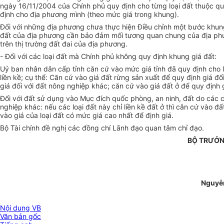
ngày 16/11/2004 của Chính phủ quy định cho từng loại đất thuộc q
định cho địa phương mình (theo mức giá trong khung).
Đối với những địa phương chưa thực hiện Điều chỉnh một bước khun
đất của địa phương cần bảo đảm mối tương quan chung của địa phươ
trên thị trường đất đai của địa phương.
- Đối với các loại đất mà Chính phủ không quy định khung giá đất:
Uỷ ban nhân dân cấp tỉnh căn cứ vào mức giá tỉnh đã quy định cho lo
liền kề; cụ thể: Căn cứ vào giá đất rừng sản xuất để quy định giá 
giá đối với đất nông nghiệp khác; căn cứ vào giá đất ở để quy định 
Đối với đất sử dụng vào Mục đích quốc phòng, an ninh, đất do các cơ
nghiệp khác: nếu các loại đất này chỉ liền kề đất ở thì căn cứ vào đ
vào giá của loại đất có mức giá cao nhất để định giá.
Bộ Tài chính đề nghị các đồng chí Lãnh đạo quan tâm chỉ đạo.
BỘ TRƯỞN
Nguyễ
Nội dung VB
Văn bản gốc