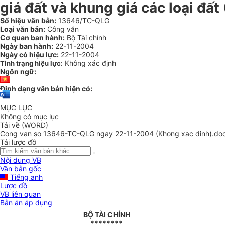
giá đất và khung giá các loại đất
Số hiệu văn bản:
13646/TC-QLG
Loại văn bản:
Công văn
Cơ quan ban hành:
Bộ Tài chính
Ngày ban hành:
22-11-2004
Ngày có hiệu lực:
22-11-2004
Không xác định
Tình trạng hiệu lực:
Ngôn ngữ:
Định dạng văn bản hiện có:
MỤC LỤC
Không có mục lục
Tải về (WORD)
Cong van so 13646-TC-QLG ngay 22-11-2004 (Khong xac dinh).do
Tải lược đồ
Nội dung VB
Văn bản gốc
Tiếng anh
Lược đồ
VB liên quan
Bản án áp dụng
BỘ TÀI CHÍNH
********