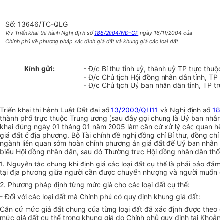
Số: 13646/TC-QLG
V/v Triển khai thi hành Nghị định số
188/2004/NĐ-CP
ngày 16/11/2004 của
Chính phủ về phương pháp xác định giá đất và khung giá các loại đất
Kính gửi:
- Đ/c Bí thư tỉnh uỷ, thành uỷ TP trực thu
- Đ/c Chủ tịch Hội đồng nhân dân tỉnh, TP
- Đ/c Chủ tịch Uỷ ban nhân dân tỉnh, TP t
Triển khai thi hành Luật Đất đai số
13/2003/QH11
và Nghị định số
1
thành phố trực thuộc Trung ương (sau đây gọi chung là Uỷ ban nhân 
khai đúng ngày 01 tháng 01 năm 2005 làm căn cứ xử lý các quan hệ t
giá đất ở địa phương, Bộ Tài chính đề nghị đồng chí Bí thư, đồng ch
ngành liên quan sớm hoàn chỉnh phương án giá đất để Uỷ ban nhân d
biểu Hội đồng nhân dân, sau đó Thường trực Hội đồng nhân dân thốn
1. Nguyên tắc chung khi định giá các loại đất cụ thể là phải bảo đả
tại địa phương giữa người cần được chuyển nhượng và người muốn
2. Phương pháp định từng mức giá cho các loại đất cụ thể:
- Đối với các loại đất mà Chính phủ có quy định khung giá đất:
Căn cứ mức giá đất chung của từng loại đất đã xác định được theo 
mức giá đất cụ thể trong khung giá do Chính phủ quy định tại Khoản