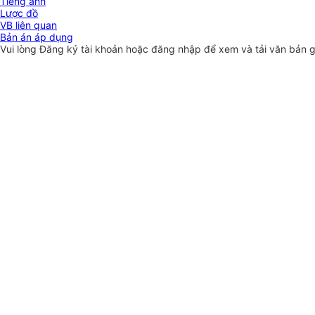
Tiếng anh
Lược đồ
VB liên quan
Bản án áp dụng
Vui lòng
Đăng ký
tài khoản hoặc
đăng nhập
để xem và tải văn bản 