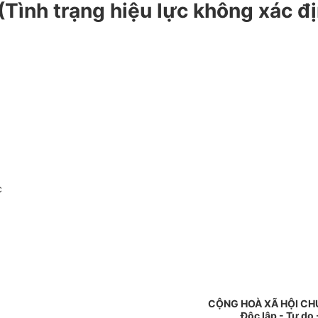
 (Tình trạng hiệu lực không xác đ
c
CỘNG HOÀ XÃ HỘI CH
Độc lập - Tự do