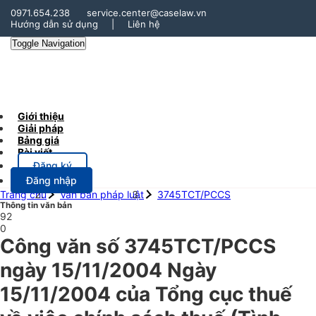
0971.654.238
service.center@caselaw.vn
Hướng dẫn sử dụng
|
Liên hệ
Toggle Navigation
Giới thiệu
Giải pháp
Bảng giá
Bài viết
Đăng ký
Đăng nhập
Trang chủ
Văn bản pháp luật
3745TCT/PCCS
Thông tin văn bản
92
0
Công văn số 3745TCT/PCCS
ngày 15/11/2004 Ngày
15/11/2004 của Tổng cục thuế