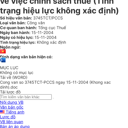
về việc chính sách thuế (Tình
trạng hiệu lực không xác định)
Số hiệu văn bản:
3745TCT/PCCS
Loại văn bản:
Công văn
Cơ quan ban hành:
Tổng cục Thuế
Ngày ban hành:
15-11-2004
Ngày có hiệu lực:
15-11-2004
Không xác định
Tình trạng hiệu lực:
Ngôn ngữ:
Định dạng văn bản hiện có:
MỤC LỤC
Không có mục lục
Tải về (WORD)
Cong van so 3745TCT-PCCS ngay 15-11-2004 (Khong xac
dinh).doc
Tải lược đồ
Nội dung VB
Văn bản gốc
Tiếng anh
Lược đồ
VB liên quan
Bản án áp dụng