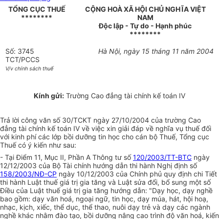
TỔNG CỤC THUẾ
CỘNG HOÀ XÃ HỘI CHỦ NGHĨA VIỆT
********
NAM
Độc lập - Tự do - Hạnh phúc
********
Số: 3745
Hà Nội, ngày 15 tháng 11 năm 2004
TCT/PCCS
V/v chính sách thuế
Kính gửi:
Trường Cao đẳng tài chính kế toán IV
Trả lời công văn số 30/TCKT ngày 27/10/2004 của trường Cao
đẳng tài chính kế toán IV về việc xin giải đáp về nghĩa vụ thuế đối
với kinh phí các lớp bồi dưỡng tin học cho cán bộ Thuế, Tổng cục
Thuế có ý kiến như sau:
- Tại Điểm 11, Mục II, Phần A Thông tư số
120/2003/TT-BTC
ngày
12/12/2003 của Bộ Tài chính hướng dẫn thi hành Nghị định số
158/2003/NĐ-CP
ngày 10/12/2003 của Chính phủ quy định chi Tiết
thi hành Luật thuế giá trị gia tăng và Luật sửa đổi, bổ sung một số
Điều của Luật thuế giá trị gia tăng hướng dẫn: "Dạy học, dạy nghề
bao gồm: dạy văn hoá, ngoại ngữ, tin học, dạy múa, hát, hội hoạ,
nhạc, kịch, xiếc, thể dục, thể thao, nuôi dạy trẻ và dạy các ngành
nghề khác nhằm đào tạo, bồi dưỡng nâng cao trình độ văn hoá, kiến