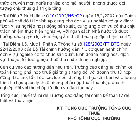
thức chuyên môn nghề nghiệp cho mỗi người" không thuộc đối
tượng chịu thuế giá trị gia tăng.
- Tại Điều 7 Nghị định số
10/2002/NĐ-CP
ngày 16/1/2002 của Chính
phủ về chế độ tài chính áp dụng cho đơn vị sự nghiệp có quy định:
"Đơn vị sự nghiệp hoạt động sản xuất, cung ứng dịch vụ có thu chịu
trách nhiệm thực hiện nghĩa vụ với ngân sách Nhà nước và được
hưởng các quyền lợi về miễn, giảm thuế theo quy định hiện hành".
- Tại Điểm 1.5, Mục I, Phần A Thông tư số
128/2003/TT-BTC
ngày
22/12/2003 của Bộ Tài chính hướng dẫn: "… cơ quan hành chính,
đơn vị sự nghiệp có tổ chức sản xuất, kinh doanh hàng hoá, dịch
vụ" thuộc đối tượng nộp thuế thu nhập doanh nghiệp.
Căn cứ vào các hướng dẫn nêu trên, Trường cao đẳng tài chính kế
toán không phải nộp thuế giá trị gia tăng đối với doanh thu từ hợp
đồng đào tạo, tổ chức các lớp bồi dưỡng tin học căn bản và chương
trình tin học quản lý thuế nhưng phải nộp thuế thu nhập doanh
nghiệp đối với thu nhập từ dịch vụ đào tạo này.
Tổng cục Thuế trả lời để Trường cao đẳng tài chính kế toán IV để
biết và thực hiện.
KT. TỔNG CỤC TRƯỞNG TỔNG CỤC
THUẾ
PHÓ TỔNG CỤC TRƯỞNG