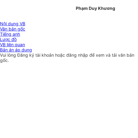
Phạm Duy Khương
Nội dung VB
Văn bản gốc
Tiếng anh
Lược đồ
VB liên quan
Bản án áp dụng
Vui lòng
Đăng ký
tài khoản hoặc
đăng nhập
để xem và tải văn bản
gốc.