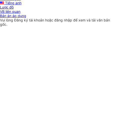
Tiếng anh
Lược đồ
VB liên quan
Bản án áp dụng
Vui lòng
Đăng ký
tài khoản hoặc
đăng nhập
để xem và tải văn bản
gốc.