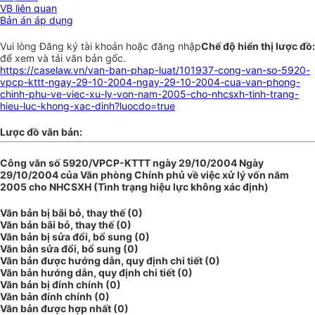
VB liên quan
Bản án áp dụng
Vui lòng
Đăng ký
tài khoản hoặc
đăng nhập
Chế độ hiển thị lược đồ:
để xem và tải văn bản gốc.
https://caselaw.vn/van-ban-phap-luat/101937-cong-van-so-5920-
vpcp-kttt-ngay-29-10-2004-ngay-29-10-2004-cua-van-phong-
chinh-phu-ve-viec-xu-ly-von-nam-2005-cho-nhcsxh-tinh-trang-
hieu-luc-khong-xac-dinh?luocdo=true
Lược đồ văn bản:
Công văn số 5920/VPCP-KTTT ngày 29/10/2004 Ngày
29/10/2004 của Văn phòng Chính phủ về việc xử lý vốn năm
2005 cho NHCSXH (Tình trạng hiệu lực không xác định)
Văn bản bị bãi bỏ, thay thế (0)
Văn bản bãi bỏ, thay thế (0)
Văn bản bị sửa đổi, bổ sung (0)
Văn bản sửa đổi, bổ sung (0)
Văn bản được hướng dẫn, quy định chi tiết (0)
Văn bản hướng dẫn, quy định chi tiết (0)
Văn bản bị đính chính (0)
Văn bản đính chính (0)
Văn bản được hợp nhất (0)