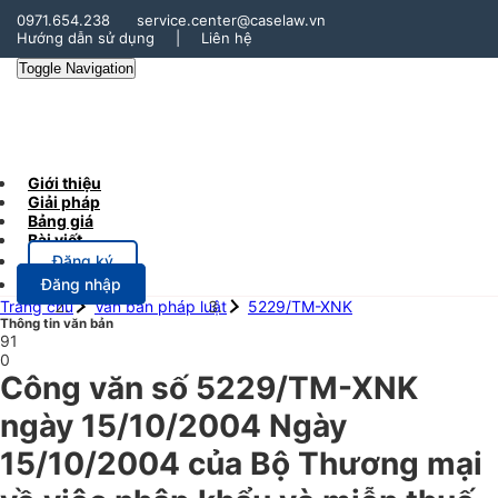
0971.654.238
service.center@caselaw.vn
Hướng dẫn sử dụng
|
Liên hệ
Toggle Navigation
Giới thiệu
Giải pháp
Bảng giá
Bài viết
Đăng ký
Đăng nhập
Trang chủ
Văn bản pháp luật
5229/TM-XNK
Thông tin văn bản
91
0
Công văn số 5229/TM-XNK
ngày 15/10/2004 Ngày
15/10/2004 của Bộ Thương mại