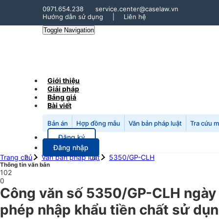
0971.654.238
service.center@caselaw.vn
Hướng dẫn sử dụng
|
Liên hệ
Toggle Navigation
Giới thiệu
Giải pháp
Bảng giá
Bài viết
Bản án
Hợp đồng mẫu
Văn bản pháp luật
Tra cứu 
Đăng ký
Đăng nhập
Trang chủ
Văn bản pháp luật
5350/GP-CLH
Thông tin văn bản
102
0
Công văn số 5350/GP-CLH ngày 
phép nhập khẩu tiền chất sử dụng