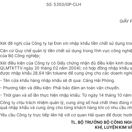
Số: 5350/GP-CLH
GIẤY 
Xét đề nghị của Công ty tại Đơn xin nhập khẩu tiền chất sử dụng 
Căn cứ Quy chế quản lý tiền chất sử dụng trong lĩnh vực công n
của Bộ Công nghiệp;
Xét điều kiện của Công ty có Giấy chứng nhận đủ điều kiện kinh d
QLMTKTTV ngày 20 tháng 02 năm 2004); có hợp đồng nhập khẩu số
được nhập khẩu 28,64 tấn toluene để cung ứng cho các doanh nghiệ
- Tên cửa khẩu hàng nhập khẩu sẽ đi qua: Cảng Hải Phòng.
- Phương tiện và điều kiện: Phải bảo đảm an toàn vận chuyển.
- Thời gian và số lần thực hiện nhập khẩu: Từ ngày 14 tháng 10 nă
Công ty chịu trách nhiệm quản lý, cung ứng số hoá chất theo đúng 
quả nhập khẩu và cung ứng cho từng khách hàng khi có nhu cầu nh
Yêu cầu Công ty trực tiếp liên hệ với cơ quan Hải quan để được hướ
TL. BỘ TRƯỞNG BỘ CÔNG NG
KHÍ, LUYỆN KIM 