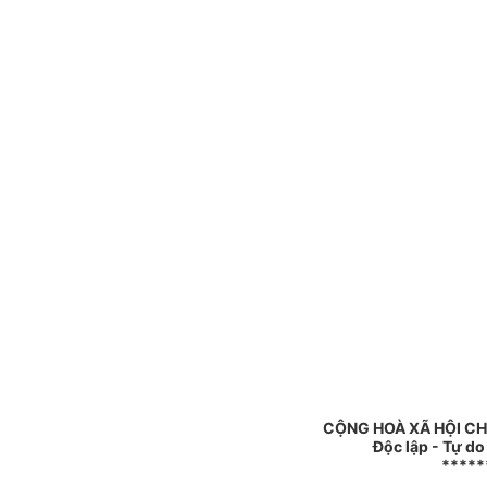
CỘNG HOÀ XÃ HỘI CH
Độc lập - Tự d
*****