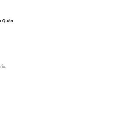
h Quân
gốc.