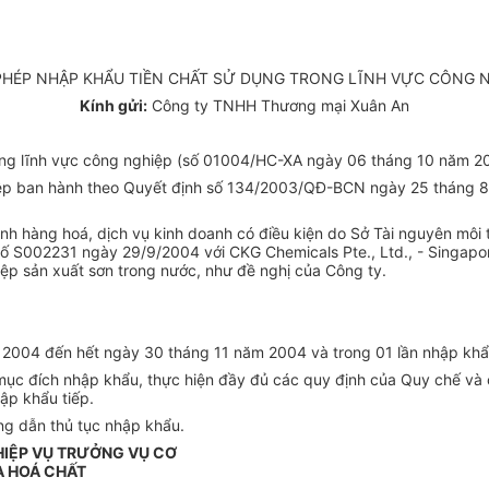
PHÉP NHẬP KHẨU TIỀN CHẤT SỬ DỤNG TRONG LĨNH VỰC CÔNG 
Kính gửi:
Công ty TNHH Thương mại Xuân An
trong lĩnh vực công nghiệp (số 01004/HC-XA ngày 06 tháng 10 năm 2
ghiệp ban hành theo Quyết định số 134/2003/QĐ-BCN ngày 25 thán
oanh hàng hoá, dịch vụ kinh doanh có điều kiện do Sở Tài nguyên m
 S002231 ngày 29/9/2004 với CKG Chemicals Pte., Ltd., - Singap
p sản xuất sơn trong nước, như đề nghị của Công ty.
m 2004 đến hết ngày 30 tháng 11 năm 2004 và trong 01 lần nhập khẩ
mục đích nhập khẩu, thực hiện đầy đủ các quy định của Quy chế và c
ập khẩu tiếp.
ng dẫn thủ tục nhập khẩu.
HIỆP VỤ TRƯỞNG VỤ CƠ
VÀ HOÁ CHẤT