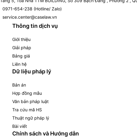
Tầng 5, Toà Nhà TTM BUILDING, Số 309 Bạch Đằng , Phường 2 , Qu
0971-654-238 (Hotline/ Zalo)
service.center@caselaw.vn
Thông tin dịch vụ
Giới thiệu
Giải pháp
Bảng giá
Liên hệ
Dữ liệu pháp lý
Bản án
Hợp đồng mẫu
Văn bản pháp luật
Tra cứu mã HS
Thuật ngữ pháp lý
Bài viết
Chính sách và Hướng dẫn