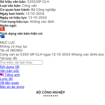
Số hiệu văn bản:
5350/GP-CLH
Loại văn bản:
Công văn
Cơ quan ban hành:
Bộ Công nghiệp
Ngày ban hành:
13-10-2004
Ngày có hiệu lực:
13-10-2004
Không xác định
Tình trạng hiệu lực:
Ngôn ngữ:
Định dạng văn bản hiện có:
MỤC LỤC
Không có mục lục
Tải về (WORD)
Cong van so 5350-GP-CLH ngay 13-10-2004 (Khong xac dinh).doc
Tải lược đồ
Nội dung VB
Văn bản gốc
Tiếng anh
Lược đồ
VB liên quan
Bản án áp dụng
BỘ CÔNG NGHIỆP
********