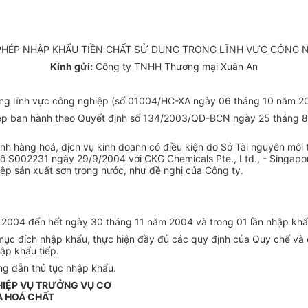
PHÉP NHẬP KHẨU TIỀN CHẤT SỬ DỤNG TRONG LĨNH VỰC CÔNG 
Kính gửi:
Công ty TNHH Thương mại Xuân An
trong lĩnh vực công nghiệp (số 01004/HC-XA ngày 06 tháng 10 năm 2
ghiệp ban hành theo Quyết định số 134/2003/QĐ-BCN ngày 25 thán
oanh hàng hoá, dịch vụ kinh doanh có điều kiện do Sở Tài nguyên m
 S002231 ngày 29/9/2004 với CKG Chemicals Pte., Ltd., - Singap
p sản xuất sơn trong nước, như đề nghị của Công ty.
m 2004 đến hết ngày 30 tháng 11 năm 2004 và trong 01 lần nhập khẩ
mục đích nhập khẩu, thực hiện đầy đủ các quy định của Quy chế và c
ập khẩu tiếp.
ng dẫn thủ tục nhập khẩu.
HIỆP VỤ TRƯỞNG VỤ CƠ
VÀ HOÁ CHẤT