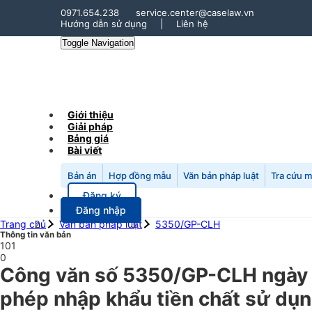
0971.654.238
service.center@caselaw.vn
Hướng dẫn sử dụng
|
Liên hệ
Toggle Navigation
Giới thiệu
Giải pháp
Bảng giá
Bài viết
Bản án
Hợp đồng mẫu
Văn bản pháp luật
Tra cứu 
Đăng ký
Đăng nhập
Trang chủ
Văn bản pháp luật
5350/GP-CLH
Thông tin văn bản
101
0
Công văn số 5350/GP-CLH ngày 
phép nhập khẩu tiền chất sử dụng