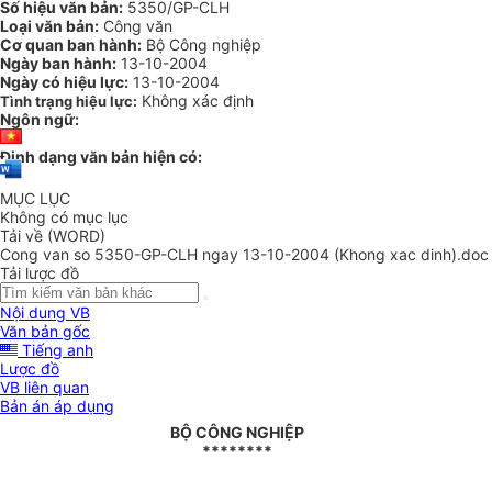
Số hiệu văn bản:
5350/GP-CLH
Loại văn bản:
Công văn
Cơ quan ban hành:
Bộ Công nghiệp
Ngày ban hành:
13-10-2004
Ngày có hiệu lực:
13-10-2004
Không xác định
Tình trạng hiệu lực:
Ngôn ngữ:
Định dạng văn bản hiện có:
MỤC LỤC
Không có mục lục
Tải về (WORD)
Cong van so 5350-GP-CLH ngay 13-10-2004 (Khong xac dinh).doc
Tải lược đồ
Nội dung VB
Văn bản gốc
Tiếng anh
Lược đồ
VB liên quan
Bản án áp dụng
BỘ CÔNG NGHIỆP
********