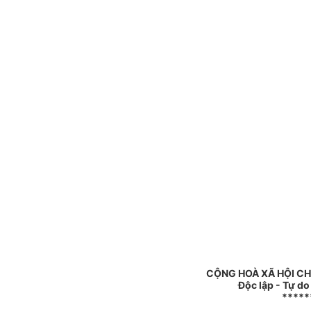
CỘNG HOÀ XÃ HỘI CH
Độc lập - Tự d
*****