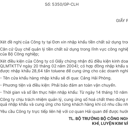
Số: 5350/GP-CLH
GIẤY 
Xét đề nghị của Công ty tại Đơn xin nhập khẩu tiền chất sử dụng 
Căn cứ Quy chế quản lý tiền chất sử dụng trong lĩnh vực công n
của Bộ Công nghiệp;
Xét điều kiện của Công ty có Giấy chứng nhận đủ điều kiện kinh d
QLMTKTTV ngày 20 tháng 02 năm 2004); có hợp đồng nhập khẩu số
được nhập khẩu 28,64 tấn toluene để cung ứng cho các doanh nghiệ
- Tên cửa khẩu hàng nhập khẩu sẽ đi qua: Cảng Hải Phòng.
- Phương tiện và điều kiện: Phải bảo đảm an toàn vận chuyển.
- Thời gian và số lần thực hiện nhập khẩu: Từ ngày 14 tháng 10 nă
Công ty chịu trách nhiệm quản lý, cung ứng số hoá chất theo đúng 
quả nhập khẩu và cung ứng cho từng khách hàng khi có nhu cầu nh
Yêu cầu Công ty trực tiếp liên hệ với cơ quan Hải quan để được hướ
TL. BỘ TRƯỞNG BỘ CÔNG NG
KHÍ, LUYỆN KIM 