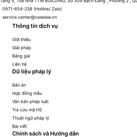
Tầng 5, Toà Nhà TTM BUILDING, Số 309 Bạch Đằng , Phường 2 , Qu
0971-654-238 (Hotline/ Zalo)
service.center@caselaw.vn
Thông tin dịch vụ
Giới thiệu
Giải pháp
Bảng giá
Liên hệ
Dữ liệu pháp lý
Bản án
Hợp đồng mẫu
Văn bản pháp luật
Tra cứu mã HS
Thuật ngữ pháp lý
Bài viết
Chính sách và Hướng dẫn