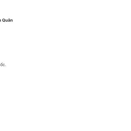
h Quân
gốc.