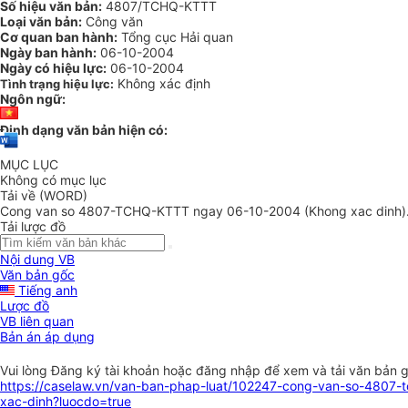
Số hiệu văn bản:
4807/TCHQ-KTTT
Loại văn bản:
Công văn
Cơ quan ban hành:
Tổng cục Hải quan
Ngày ban hành:
06-10-2004
Ngày có hiệu lực:
06-10-2004
Không xác định
Tình trạng hiệu lực:
Ngôn ngữ:
Định dạng văn bản hiện có:
MỤC LỤC
Không có mục lục
Tải về (WORD)
Cong van so 4807-TCHQ-KTTT ngay 06-10-2004 (Khong xac dinh)
Tải lược đồ
Nội dung VB
Văn bản gốc
Tiếng anh
Lược đồ
VB liên quan
Bản án áp dụng
Vui lòng
Đăng ký
tài khoản hoặc
đăng nhập
để xem và tải văn bản 
https://caselaw.vn/van-ban-phap-luat/102247-cong-van-so-4807-
xac-dinh?luocdo=true