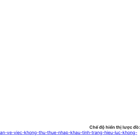
Chế độ hiển thị lược đồ:
n-ve-viec-khong-thu-thue-nhap-khau-tinh-trang-hieu-luc-khong-