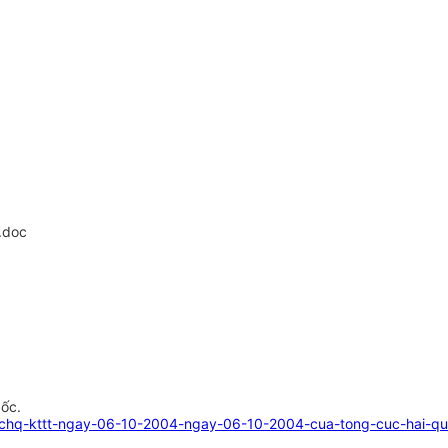
.doc
gốc.
tchq-kttt-ngay-06-10-2004-ngay-06-10-2004-cua-tong-cuc-hai-qua