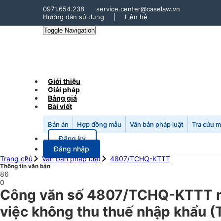
0971.654.238
service.center@caselaw.vn
Hướng dẫn sử dụng
|
Liên hệ
Toggle Navigation
Giới thiệu
Giải pháp
Bảng giá
Bài viết
Bản án
Hợp đồng mẫu
Văn bản pháp luật
Tra cứu 
Đăng ký
Đăng nhập
Trang chủ
Văn bản pháp luật
4807/TCHQ-KTTT
Thông tin văn bản
86
0
Công văn số 4807/TCHQ-KTTT n
việc không thu thuế nhập khẩu (T