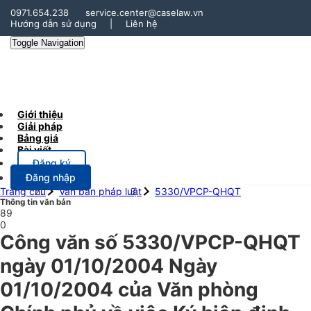
0971.654.238
service.center@caselaw.vn
Hướng dẫn sử dụng
|
Liên hệ
Toggle Navigation
Giới thiệu
Giải pháp
Bảng giá
Bài viết
Đăng ký
Đăng nhập
Trang chủ
Văn bản pháp luật
5330/VPCP-QHQT
Thông tin văn bản
89
0
Công văn số 5330/VPCP-QHQT
ngày 01/10/2004 Ngày
01/10/2004 của Văn phòng