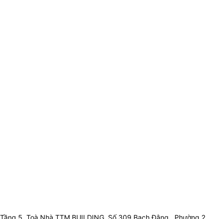
Tầng 5, Toà Nhà TTM BUILDING, Số 309 Bạch Đằng , Phường 2 ,