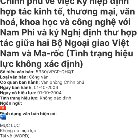
Chính phủ về việc Ký hiệp định
hợp tác kinh tế, thương mại, văn
hoá, khoa học và công nghệ với
Nam Phi và ký Nghị định thư hợp
tác giữa hai Bộ Ngoại giao Việt
Nam và Ma-rốc (Tình trạng hiệu
lực không xác định)
Số hiệu văn bản:
5330/VPCP-QHQT
Loại văn bản:
Công văn
Cơ quan ban hành:
Văn phòng Chính phủ
Ngày ban hành:
01-10-2004
Ngày có hiệu lực:
01-10-2004
Không xác định
Tình trạng hiệu lực:
Ngôn ngữ:
Định dạng văn bản hiện có:
MỤC LỤC
Không có mục lục
Tải về (WORD)