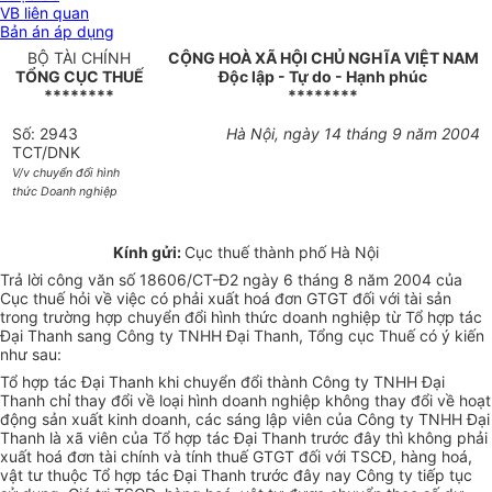
VB liên quan
Bản án áp dụng
BỘ TÀI CHÍNH
CỘNG HOÀ XÃ HỘI CHỦ NGHĨA VIỆT NAM
TỔNG CỤC THUẾ
Độc lập - Tự do - Hạnh phúc
********
********
Số: 2943
Hà Nội, ngày 14 tháng 9 năm 2004
TCT/DNK
V/v chuyển đổi hình
thức Doanh nghiệp
Kính gửi:
Cục thuế thành phố Hà Nội
Trả lời công văn số 18606/CT-Đ2 ngày 6 tháng 8 năm 2004 của
Cục thuế hỏi về việc có phải xuất hoá đơn GTGT đối với tài sản
trong trường hợp chuyển đổi hình thức doanh nghiệp từ Tổ hợp tác
Đại Thanh sang Công ty TNHH Đại Thanh, Tổng cục Thuế có ý kiến
như sau:
Tổ hợp tác Đại Thanh khi chuyển đổi thành Công ty TNHH Đại
Thanh chỉ thay đổi về loại hình doanh nghiệp không thay đổi về hoạt
động sản xuất kinh doanh, các sáng lập viên của Công ty TNHH Đại
Thanh là xã viên của Tổ hợp tác Đại Thanh trước đây thì không phải
xuất hoá đơn tài chính và tính thuế GTGT đối với TSCĐ, hàng hoá,
vật tư thuộc Tổ hợp tác Đại Thanh trước đây nay Công ty tiếp tục