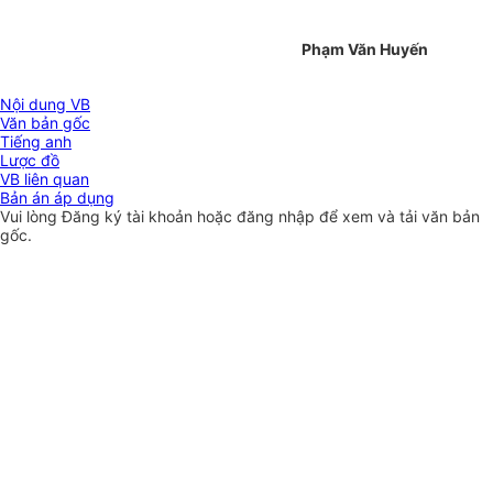
Phạm Văn Huyến
Nội dung VB
Văn bản gốc
Tiếng anh
Lược đồ
VB liên quan
Bản án áp dụng
Vui lòng
Đăng ký
tài khoản hoặc
đăng nhập
để xem và tải văn bản
gốc.