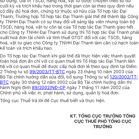
sử dụng. Giá trị TSCĐ, hàng hoá, vật tư được chuyển theo số dư
cuối kỳ và trích khấu hao trong thời gian còn lại theo quy định nếu
có đầy đủ hoá đơn, chứng từ thuộc sở hữu của Tổ hợp tác Đại
Thanh; Trường hợp Tổ hợp tác Đại Thanh giải thể để thành lập Công
ty TNHH Đại Thanh có sự thay đổi về sáng lập viên nhưng toàn bộ
TSCĐ, hàng hoá, vật tư còn lại của Tổ hợp tác Đại Thanh giao hết
cho Công ty TNHH Đại Thanh sử dụng thì Tổ hợp tác Đại Thanh phải
xuất hoá đơn tài chính và tính thuế GTGT đối với các TSCĐ, hàng
hoá, vật tư giao cho Công ty TNHH Đại Thanh làm căn cứ hạch toán
kế toán và trích khấu hao.
Do Tổ hợp tác Đại Thanh khi giải thể đã thực hiện việc thanh quyết
toán hoá đơn ấn chỉ với cơ quan thuế thì Tổ Hợp tác Đại Thanh liên
hệ với cơ quan thuế để được cấp hoá đơn lẻ theo quy định tại Điểm
2 Thông tư số
99/2003/TT-BTC
ngày 23 tháng 10 năm 2003 của
Bộ Tài chính hướng dẫn sửa đổi, bổ sung Thông tư số
120/2002/TT-
BTC
ngày 30 tháng 12 năm 2002 của Bộ Tài chính hướng dẫn thi
hành Nghị định
89/2002/NĐ-CP
ngày 7 tháng 11 năm 2002 của
Chính phủ về việc in, phát hành, sử dụng, quản lý hoá đơn.
Tổng cục Thuế trả lời để Cục thuế biết và thực hiện.
KT. TỔNG CỤC TRƯỞNG TỔNG
CỤC THUẾ PHÓ TỔNG CỤC
TRƯỞNG