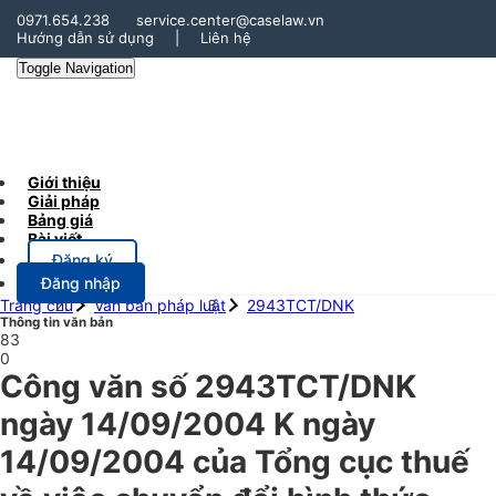
0971.654.238
service.center@caselaw.vn
Hướng dẫn sử dụng
|
Liên hệ
Toggle Navigation
Giới thiệu
Giải pháp
Bảng giá
Bài viết
Đăng ký
Đăng nhập
Trang chủ
Văn bản pháp luật
2943TCT/DNK
Thông tin văn bản
83
0
Công văn số 2943TCT/DNK
ngày 14/09/2004 K ngày
14/09/2004 của Tổng cục thuế