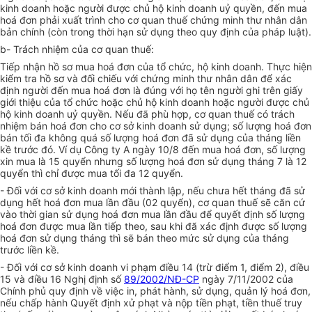
kinh doanh hoặc người được chủ hộ kinh doanh uỷ quyền, đến mua
hoá đơn phải xuất trình cho cơ quan thuế chứng minh thư nhân dân
bản chính (còn trong thời hạn sử dụng theo quy định của pháp luật).
b- Trách nhiệm của cơ quan thuế:
Tiếp nhận hồ sơ mua hoá đơn của tổ chức, hộ kinh doanh. Thực hiện
kiểm tra hồ sơ và đối chiếu với chứng minh thư nhân dân để xác
định người đến mua hoá đơn là đúng với họ tên người ghi trên giấy
giới thiệu của tổ chức hoặc chủ hộ kinh doanh hoặc người được chủ
hộ kinh doanh uỷ quyền. Nếu đã phù hợp, cơ quan thuế có trách
nhiệm bán hoá đơn cho cơ sở kinh doanh sử dụng; số lượng hoá đơn
bán tối đa không quá số lượng hoá đơn đã sử dụng của tháng liền
kề trước đó. Ví dụ Công ty A ngày 10/8 đến mua hoá đơn, số lượng
xin mua là 15 quyển nhưng số lượng hoá đơn sử dụng tháng 7 là 12
quyển thì chỉ được mua tối đa 12 quyển.
- Đối với cơ sở kinh doanh mới thành lập, nếu chưa hết tháng đã sử
dụng hết hoá đơn mua lần đầu (02 quyển), cơ quan thuế sẽ căn cứ
vào thời gian sử dụng hoá đơn mua lần đầu để quyết định số lượng
hoá đơn được mua lần tiếp theo, sau khi đã xác định được số lượng
hoá đơn sử dụng tháng thì sẽ bán theo mức sử dụng của tháng
trước liền kề.
- Đối với cơ sở kinh doanh vi phạm điều 14 (trừ điểm 1, điểm 2), điều
15 và điều 16 Nghị định số
89/2002/NĐ-CP
ngày 7/11/2002 của
Chính phủ quy định về việc in, phát hành, sử dụng, quản lý hoá đơn,
nếu chấp hành Quyết định xử phạt và nộp tiền phạt, tiền thuế truy