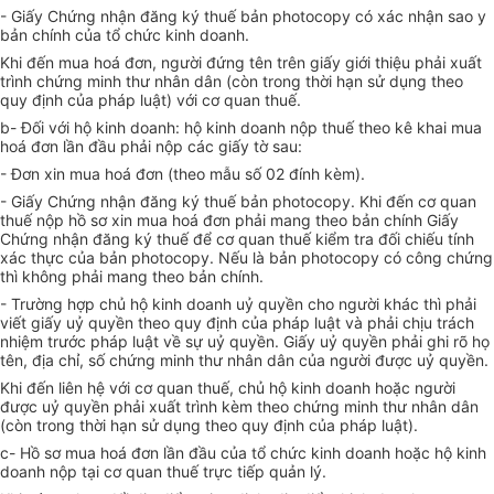
- Giấy Chứng nhận đăng ký thuế bản photocopy có xác nhận sao y
bản chính của tổ chức kinh doanh.
Khi đến mua hoá đơn, người đứng tên trên giấy giới thiệu phải xuất
trình chứng minh thư nhân dân (còn trong thời hạn sử dụng theo
quy định của pháp luật) với cơ quan thuế.
b- Đối với hộ kinh doanh: hộ kinh doanh nộp thuế theo kê khai mua
hoá đơn lần đầu phải nộp các giấy tờ sau:
- Đơn xin mua hoá đơn (theo mẫu số 02 đính kèm).
- Giấy Chứng nhận đăng ký thuế bản photocopy. Khi đến cơ quan
thuế nộp hồ sơ xin mua hoá đơn phải mang theo bản chính Giấy
Chứng nhận đăng ký thuế để cơ quan thuế kiểm tra đối chiếu tính
xác thực của bản photocopy. Nếu là bản photocopy có công chứng
thì không phải mang theo bản chính.
- Trường hợp chủ hộ kinh doanh uỷ quyền cho người khác thì phải
viết giấy uỷ quyền theo quy định của pháp luật và phải chịu trách
nhiệm trước pháp luật về sự uỷ quyền. Giấy uỷ quyền phải ghi rõ họ
tên, địa chỉ, số chứng minh thư nhân dân của người được uỷ quyền.
Khi đến liên hệ với cơ quan thuế, chủ hộ kinh doanh hoặc người
được uỷ quyền phải xuất trình kèm theo chứng minh thư nhân dân
(còn trong thời hạn sử dụng theo quy định của pháp luật).
c- Hồ sơ mua hoá đơn lần đầu của tổ chức kinh doanh hoặc hộ kinh
doanh nộp tại cơ quan thuế trực tiếp quản lý.