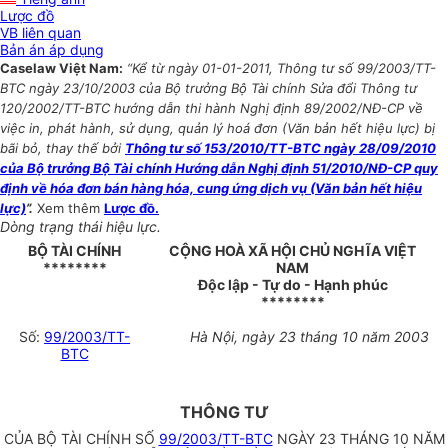
Lược đồ
VB liên quan
Bản án áp dụng
Caselaw Việt Nam:
“Kể từ ngày 01-01-2011, Thông tư số 99/2003/TT-
BTC ngày 23/10/2003 của Bộ trưởng Bộ Tài chính Sửa đổi Thông tư
120/2002/TT-BTC hướng dẫn thi hành Nghị định 89/2002/NĐ-CP về
việc in, phát hành, sử dụng, quản lý hoá đơn (Văn bản hết hiệu lực) bị
bãi bỏ, thay thế bởi
Thông tư số 153/2010/TT-BTC ngày 28/09/2010
của Bộ trưởng Bộ Tài chính Hướng dẫn Nghị định 51/2010/NĐ-CP quy
định về hóa đơn bán hàng hóa, cung ứng dịch vụ (Văn bản hết hiệu
lực)
”.
Xem thêm
Lược đồ.
Dòng trạng thái hiệu lực.
BỘ TÀI CHÍNH
CỘNG HOÀ XÃ HỘI CHỦ NGHĨA VIỆT
********
NAM
Độc lập - Tự do - Hạnh phúc
********
Số:
99/2003/TT-
Hà Nội, ngày 23 tháng 10 năm 2003
BTC
THÔNG TƯ
CỦA BỘ TÀI CHÍNH SỐ
99/2003/TT-BTC
NGÀY 23 THÁNG 10 NĂM