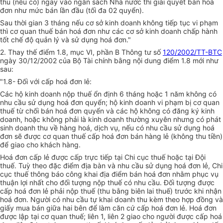
thu (nếu có) ngay vào ngân sách Nhà nước thì giải quyết bán hoá
đơn như mức bán lần đầu (tối đa 02 quyển).
Sau thời gian 3 tháng nếu cơ sở kinh doanh không tiếp tục vi phạm
thì cơ quan thuế bán hoá đơn như các cơ sở kinh doanh chấp hành
tốt chế độ quản lý và sử dụng hoá đơn."
2. Thay thế điểm 1.8, mục VI, phần B Thông tư số
120/2002/TT-BTC
ngày 30/12/2002 của Bộ Tài chính bằng nội dung điểm 1.8 mới như
sau:
"1.8- Đối với cấp hoá đơn lẻ:
Các hộ kinh doanh nộp thuế ổn định 6 tháng hoặc 1 năm không có
nhu cầu sử dụng hoá đơn quyển; hộ kinh doanh vi phạm bị cơ quan
thuế từ chối bán hoá đơn quyển và các hộ không có đăng ký kinh
doanh, hoặc không phải là kinh doanh thường xuyên nhưng có phát
sinh doanh thu về hàng hoá, dịch vụ, nếu có nhu cầu sử dụng hoá
đơn sẽ được cơ quan thuế cấp hoá đơn bán hàng lẻ (không thu tiền)
để giao cho khách hàng.
Hoá đơn cấp lẻ được cấp trực tiếp tại Chi cục thuế hoặc tại Đội
thuế. Tuỳ theo đặc điểm địa bàn và nhu cầu sử dụng hoá đơn lẻ, Chi
cục thuế thông báo công khai địa điểm bán hoá đơn nhằm phục vụ
thuận lợi nhất cho đối tượng nộp thuế có nhu cầu. Đối tượng được
cấp hoá đơn lẻ phải nộp thuế (thu bằng biên lai thuế) trước khi nhận
hoá đơn. Người có nhu cầu tự khai doanh thu kèm theo hợp đồng và
giấy mua bán giữa hai bên để làm căn cứ cấp hoá đơn lẻ. Hoá đơn
được lập tại cơ quan thuế; liên 1, liên 2 giao cho người được cấp hoá