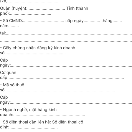
(xã)...........................................
Quận (huyện):................................ Tỉnh (thành
phố):...................................
- Số CMND:................................... cấp ngày.............. tháng........
năm.........
tại:...........................................................................................................
................................................................................................................
- Giấy chứng nhận đăng ký kinh doanh
số:...................................................
Cấp
ngày:......................................................................................................
Cơ quan
cấp:..................................................................................................
- Mã số thuế
số:.............................................................................................
Cấp
ngày:......................................................................................................
- Ngành nghề, mặt hàng kinh
doanh:.............................................................
- Số điện thoại cần liên hệ: Số điện thoại cố
định:.........................................