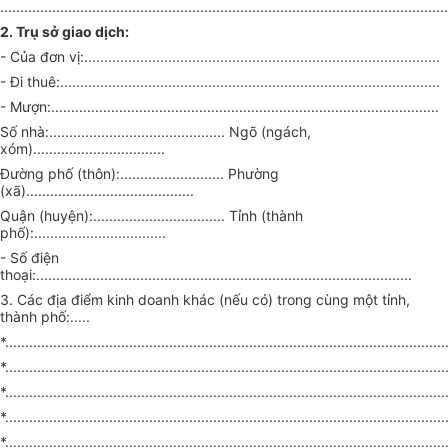
................................................................................................................
2. Trụ sở giao dịch:
- Của đơn vị:.........................................................................................
- Đi thuê:...............................................................................................
- Mượn:.................................................................................................
Số nhà:............................................ Ngõ (ngách,
xóm).................................
Đường phố (thôn):.......................... Phường
(xã)..........................................
Quận (huyện):................................. Tỉnh (thành
phố):.................................
- Số điện
thoại:..............................................................................................
3. Các địa điểm kinh doanh khác (nếu có) trong cùng một tỉnh,
thành phố:.....
*..............................................................................................................
*..............................................................................................................
*..............................................................................................................
*..............................................................................................................
*..............................................................................................................