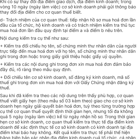
Khi có sự thay đổi địa điểm giao dịch, địa điểm kinh doanh; trong
vòng 10 ngày (ngày làm việc) cơ sở kinh doanh phải gửi thông báo
thay đổi địa điểm cho cơ quan thuế biết.
d- Trách nhiệm của cơ quan thuế: tiếp nhận hồ sơ mua hoá đơn lần
đầu của tổ chức, hộ kinh doanh và có trách nhiệm kiểm tra thủ tục
mua hoá đơn lần đầu quy định tại điểm a và điểm b nêu trên.
Nội dung kiểm tra cụ thể như sau:
+ Kiểm tra đối chiếu họ tên, số chứng minh thư nhân dân của người
trực tiếp đến mua hoá đơn với họ tên, số chứng minh thư nhân dân
ghi trong đơn hoặc trong giấy giới thiệu hoặc giấy uỷ quyền.
+ Kiểm tra các nội dung ghi trong đơn xin mua hoá đơn đảm bảo
đầy đủ, rõ ràng theo mẫu quy định.
+ Đối chiếu tên cơ sở kinh doanh, số đăng ký kinh doanh, mã số
thuế ghi trong đơn xin mua hoá đơn với Giấy Chứng nhận đăng ký
thuế.
Sau khi đã kiểm tra theo các nội dung trên thấy phù hợp, cơ quan
thuế viết giấy hẹn (theo mẫu số 03 kèm theo) giao cho cơ sở kinh
doanh hẹn ngày giải quyết bán hoá đơn, tuỳ theo từng trường hợp
cụ thể cơ quan thuế quyết định thời gian hẹn, nhưng tối đa không
quá 5 ngày (ngày làm việc) kể từ ngày nhận hồ sơ. Trong thời gian
hẹn cơ sở kinh doanh, cơ quan thuế kiểm tra thực tế địa điểm kinh
doanh để xác định thực tế cơ sở kinh doanh có kinh doanh tại địa
điểm khai báo hay không. Kết quả kiểm tra thực tế phải thể hiện
bằng biên bản xác nhận địa điểm kinh doanh cuả tổ chức, cá nhân