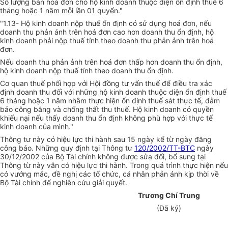
Số lượng bán hoá đơn cho hộ kinh doanh thuộc diện ổn định thuế 6
tháng hoặc 1 năm mỗi lần 01 quyển."
"1.13- Hộ kinh doanh nộp thuế ổn định có sử dụng hoá đơn, nếu
doanh thu phản ánh trên hoá đơn cao hơn doanh thu ổn định, hộ
kinh doanh phải nộp thuế tính theo doanh thu phản ảnh trên hoá
đơn.
Nếu doanh thu phản ảnh trên hoá đơn thấp hơn doanh thu ổn định,
hộ kinh doanh nộp thuế tính theo doanh thu ổn định.
Cơ quan thuế phối hợp với Hội đồng tư vấn thuế để điều tra xác
định doanh thu đối với những hộ kinh doanh thuộc diện ổn định thuế
6 tháng hoặc 1 năm nhằm thực hiện ổn định thuế sát thực tế, đảm
bảo công bằng và chống thất thu thuế. Hộ kinh doanh có quyền
khiếu nại nếu thấy doanh thu ổn định không phù hợp với thực tế
kinh doanh của mình."
Thông tư này có hiệu lực thi hành sau 15 ngày kể từ ngày đăng
công báo. Những quy định tại Thông tư
120/2002/TT-BTC
ngày
30/12/2002 của Bộ Tài chính không được sửa đổi, bổ sung tại
Thông từ này vẫn có hiệu lực thi hành. Trong quá trình thực hiện nếu
có vướng mắc, đề nghị các tổ chức, cá nhân phản ánh kịp thời về
Bộ Tài chính để nghiên cứu giải quyết.
Trương Chí Trung
(Đã ký)