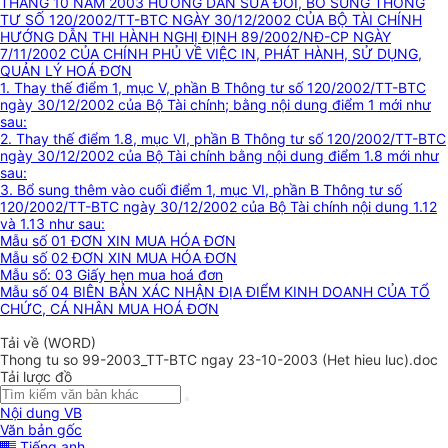
THÁNG 10 NĂM 2003 HƯỚNG DẪN SỬA ĐỔI, BỔ SUNG THÔNG
TƯ SỐ 120/2002/TT-BTC NGÀY 30/12/2002 CỦA BỘ TÀI CHÍNH
HƯỚNG DẪN THI HÀNH NGHỊ ĐỊNH 89/2002/NĐ-CP NGÀY
7/11/2002 CỦA CHÍNH PHỦ VỀ VIỆC IN, PHÁT HÀNH, SỬ DỤNG,
QUẢN LÝ HOÁ ĐƠN
1. Thay thế điểm 1, mục V, phần B Thông tư số 120/2002/TT-BTC
ngày 30/12/2002 của Bộ Tài chính; bằng nội dung điểm 1 mới như
sau:
2. Thay thế điểm 1.8, mục VI, phần B Thông tư số 120/2002/TT-BTC
ngày 30/12/2002 của Bộ Tài chính bằng nội dung điểm 1.8 mới như
sau:
3. Bổ sung thêm vào cuối điểm 1, mục VI, phần B Thông tư số
120/2002/TT-BTC ngày 30/12/2002 của Bộ Tài chính nội dung 1.12
và 1.13 như sau:
Mẫu số 01 ĐƠN XIN MUA HÓA ĐƠN
Mẫu số 02 ĐƠN XIN MUA HÓA ĐƠN
Mẫu số: 03 Giấy hẹn mua hoá đơn
Mẫu số 04 BIÊN BẢN XÁC NHẬN ĐỊA ĐIỂM KINH DOANH CỦA TỔ
CHỨC, CÁ NHÂN MUA HOÁ ĐƠN
Tải về (WORD)
Thong tu so 99-2003_TT-BTC ngay 23-10-2003 (Het hieu luc).doc
Tải lược đồ
Nội dung VB
Văn bản gốc
Tiếng anh