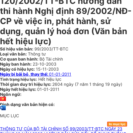
120/2002/TT-BTC hướng dẫn
thi hành Nghị định 89/2002/NĐ-
CP về việc in, phát hành, sử
dụng, quản lý hoá đơn (Văn bản
hết hiệu lực)
Số hiệu văn bản:
99/2003/TT-BTC
Loại văn bản:
Thông tư
Cơ quan ban hành:
Bộ Tài chính
Ngày ban hành:
23-10-2003
Ngày có hiệu lực:
15-11-2003
Ngày bị bãi bỏ, thay thế:
01-01-2011
Hết hiệu lực
Tình trạng hiệu lực:
Thời gian duy trì hiệu lực:
2604 ngày
(
7 năm
1 tháng
19 ngày
)
Ngày hết hiệu lực:
01-01-2011
Ngôn ngữ:
Định dạng văn bản hiện có:
MỤC LỤC
In mục lục
THÔNG TƯ CỦA BỘ TÀI CHÍNH SỐ 99/2003/TT-BTC NGÀY 23