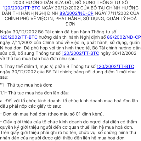
2003 HƯỚNG DẪN SỬA ĐỔI, BỔ SUNG THÔNG TƯ SỐ
120/2002/TT-BTC
NGÀY 30/12/2002 CỦA BỘ TÀI CHÍNH HƯỚNG
DẪN THI HÀNH NGHỊ ĐỊNH
89/2002/NĐ-CP
NGÀY 7/11/2002 CỦA
CHÍNH PHỦ VỀ VIỆC IN, PHÁT HÀNH, SỬ DỤNG, QUẢN LÝ HOÁ
ĐƠN
Ngày 30/12/2002 Bộ Tài chính đã ban hành Thông tư số
120/2002/TT-BTC
hướng dẫn thi hành Nghị định số
89/2002/NĐ-CP
ngày 7/11/2002 của Chính phủ về việc in, phát hành, sử dụng, quản
lý hoá đơn. Để phù hợp với tình hình thực tế, Bộ Tài chính hướng dẫn
sửa đổi, bổ sung Thông tư số
120/2002/TT-BTC
ngày 30/12/2002
về thủ tục mua bán hoá đơn như sau:
1. Thay thế điểm 1, mục V, phần B Thông tư số
120/2002/TT-BTC
ngày 30/12/2002 của Bộ Tài chính; bằng nội dung điểm 1 mới như
sau:
"1- Thủ tục mua hoá đơn:
1.1- Thủ tục mua hóa đơn lần đầu:
a- Đối với tổ chức kinh doanh: tổ chức kinh doanh mua hoá đơn lần
đầu phải nộp các giấy tờ sau:
- Đơn xin mua hoá đơn (theo mẫu số 01 đính kèm).
- Giấy giới thiệu của tổ chức kinh doanh do người đại diện có thẩm
quyền ký giới thiệu người đến cơ quan thuế liên hệ mua hoá đơn.
Trên giấy giới thiệu phải ghi rõ họ tên, chức vụ, số chứng minh thư
nhân dân của người được giới thiệu đến liên hệ mua hoá đơn.