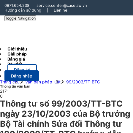
0971.654.238
service.center@caselaw.vn
Hướng dẫn sử dụng
|
Liên hệ
Toggle Navigation
Giới thiệu
Giải pháp
Bảng giá
Bài viết
Đăng ký
Đăng nhập
Trang chủ
Văn bản pháp luật
99/2003/TT-BTC
Thông tin văn bản
2171
0
Thông tư số 99/2003/TT-BTC
ngày 23/10/2003 của Bộ trưởng
Bộ Tài chính Sửa đổi Thông tư