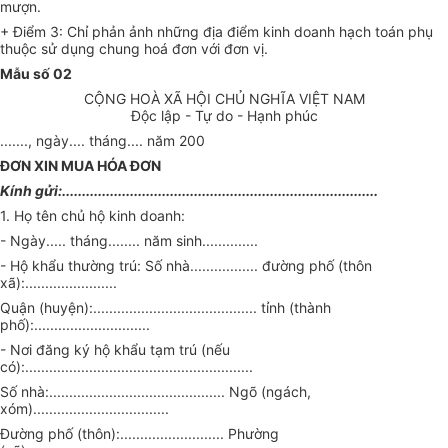
mượn.
+ Điểm 3: Chỉ phản ảnh những địa điểm kinh doanh hạch toán phụ
thuộc sử dụng chung hoá đơn với đơn vị.
Mẫu số 02
CỘNG HOÀ XÃ HỘI CHỦ NGHĨA VIỆT NAM
Độc lập - Tự do - Hạnh phúc
......., ngày.... tháng.... năm 200
ĐƠN XIN MUA HÓA ĐƠN
Kính gửi:...............................................................................
1. Họ tên chủ hộ kinh doanh:
- Ngày..... tháng........ năm sinh..............
- Hộ khẩu thường trú: Số nhà................. đường phố (thôn
xã):.......................
Quận (huyện):......................................... tỉnh (thành
phố):.............................
- Nơi đăng ký hộ khẩu tạm trú (nếu
có):.........................................................
Số nhà:............................................ Ngõ (ngách,
xóm)..................................
Đường phố (thôn):.......................... Phường