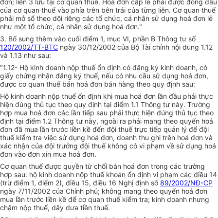
đơn; liên 3 lưu tại cơ quan thuế. Hoá đơn cấp lẻ phải được đóng dấu
của cơ quan thuế vào phía trên bên trái của từng liên. Cơ quan thuế
phải mở sổ theo dõi riêng các tổ chức, cá nhân sử dụng hoá đơn lẻ
như một tổ chức, cá nhân sử dụng hoá đơn."
3. Bổ sung thêm vào cuối điểm 1, mục VI, phần B Thông tư số
120/2002/TT-BTC
ngày 30/12/2002 của Bộ Tài chính nội dung 1.12
và 1.13 như sau:
"1.12- Hộ kinh doanh nộp thuế ổn định có đăng ký kinh doanh, có
giấy chứng nhận đăng ký thuế, nếu có nhu cầu sử dụng hoá đơn,
được cơ quan thuế bán hoá đơn bán hàng theo quy định sau:
Hộ kinh doanh nộp thuế ổn định khi mua hoá đơn lần đầu phải thực
hiện đúng thủ tục theo quy định tại điểm 1.1 Thông tư này. Trường
hợp mua hoá đơn các lần tiếp sau phải thực hiện đúng thủ tục theo
định tại điểm 1.2 Thông tư này, ngoài ra phải mang theo quyển hoá
đơn đã mua lần trước liền kề đến đội thuế trực tiếp quản lý để đội
thuế kiểm tra việc sử dụng hoá đơn, doanh thu ghi trên hoá đơn và
xác nhận của đội trưởng đội thuế không có vi phạm về sử dụng hoá
đơn vào đơn xin mua hoá đơn.
Cơ quan thuế được quyền từ chối bán hoá đơn trong các trường
hợp sau: hộ kinh doanh nộp thuế khoán ổn định vi phạm các điều 14
(trừ điểm 1, điểm 2), điều 15, điều 16 Nghị định số
89/2002/NĐ-CP
ngày 7/11/2002 của Chính phủ; không mang theo quyển hoá đơn
mua lần trước liền kề để cơ quan thuế kiểm tra; kinh doanh nhưng
chậm nộp thuế, dây dưa tiền thuế.