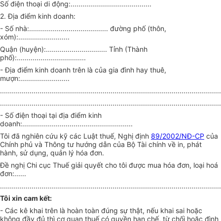
Số điện thoại di động:.........................................
2. Địa điểm kinh doanh:
- Số nhà:........................................ đường phố (thôn,
xóm):..........................
Quận (huyện):............................... Tỉnh (Thành
phố):...................................
- Địa điểm kinh doanh trên là của gia đình hay thuê,
mượn:.........................
................................................................................................................
................................................................................................................
- Số điện thoại tại địa điểm kinh
doanh:........................................................
Tôi đã nghiên cứu kỹ các Luật thuế, Nghị định
89/2002/NĐ-CP
của
Chính phủ và Thông tư hướng dẫn của Bộ Tài chính về in, phát
hành, sử dụng, quản lý hóa đơn.
Đề nghị Chi cục Thuế giải quyết cho tôi được mua hóa đơn, loại hoá
đơn:......
................................................................................................................
Tôi xin cam kết:
- Các kê khai trên là hoàn toàn đúng sự thật, nếu khai sai hoặc
không đầy đủ thì cơ quan thuế có quyền hạn chế, từ chối hoặc đình