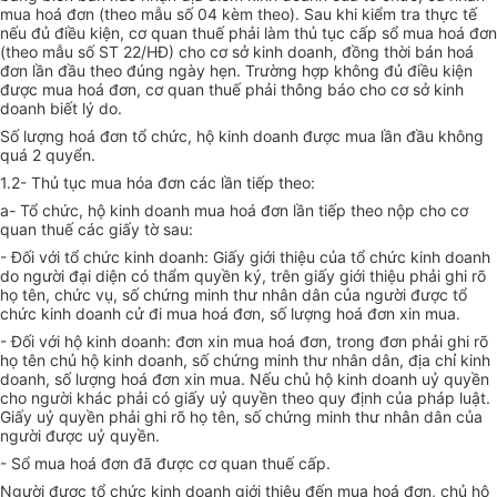
mua hoá đơn (theo mẫu số 04 kèm theo). Sau khi kiểm tra thực tế
nếu đủ điều kiện, cơ quan thuế phải làm thủ tục cấp sổ mua hoá đơn
(theo mẫu số ST 22/HĐ) cho cơ sở kinh doanh, đồng thời bán hoá
đơn lần đầu theo đúng ngày hẹn. Trường hợp không đủ điều kiện
được mua hoá đơn, cơ quan thuế phải thông báo cho cơ sở kinh
doanh biết lý do.
Số lượng hoá đơn tổ chức, hộ kinh doanh được mua lần đầu không
quá 2 quyển.
1.2- Thủ tục mua hóa đơn các lần tiếp theo:
a- Tổ chức, hộ kinh doanh mua hoá đơn lần tiếp theo nộp cho cơ
quan thuế các giấy tờ sau:
- Đối với tổ chức kinh doanh: Giấy giới thiệu của tổ chức kinh doanh
do người đại diện có thẩm quyền ký, trên giấy giới thiệu phải ghi rõ
họ tên, chức vụ, số chứng minh thư nhân dân của người được tổ
chức kinh doanh cử đi mua hoá đơn, số lượng hoá đơn xin mua.
- Đối với hộ kinh doanh: đơn xin mua hoá đơn, trong đơn phải ghi rõ
họ tên chủ hộ kinh doanh, số chứng minh thư nhân dân, địa chỉ kinh
doanh, số lượng hoá đơn xin mua. Nếu chủ hộ kinh doanh uỷ quyền
cho người khác phải có giấy uỷ quyền theo quy định của pháp luật.
Giấy uỷ quyền phải ghi rõ họ tên, số chứng minh thư nhân dân của
người được uỷ quyền.
- Sổ mua hoá đơn đã được cơ quan thuế cấp.
Người được tổ chức kinh doanh giới thiệu đến mua hoá đơn, chủ hộ