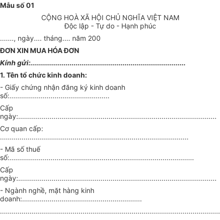
Mẫu số 01
CỘNG HOÀ XÃ HỘI CHỦ NGHĨA VIỆT NAM
Độc lập - Tự do - Hạnh phúc
......., ngày.... tháng.... năm 200
ĐƠN XIN MUA HÓA ĐƠN
Kính gửi:...............................................................................
1. Tên tổ chức kinh doanh:
- Giấy chứng nhận đăng ký kinh doanh
số:...................................................
Cấp
ngày:.....................................................................................................
Cơ quan cấp:
................................................................................................
- Mã số thuế
số:..............................................................................................
Cấp
ngày:.....................................................................................................
- Ngành nghề, mặt hàng kinh
doanh:.............................................................
................................................................................................................