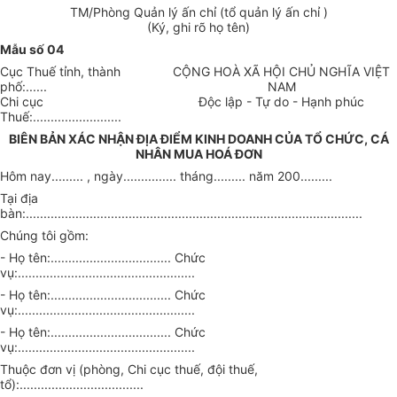
TM/Phòng Quản lý ấn chỉ (tổ quản lý ấn chỉ )
(Ký, ghi rõ họ tên)
Mẫu số 04
Cục Thuế tỉnh, thành
CỘNG HOÀ XÃ HỘI CHỦ NGHĨA VIỆT
phố:......
NAM
Chi cục
Độc lập - Tự do - Hạnh phúc
Thuế:.........................
BIÊN BẢN XÁC NHẬN ĐỊA ĐIỂM KINH DOANH CỦA TỔ CHỨC, CÁ
NHÂN MUA HOÁ ĐƠN
Hôm nay......... , ngày............... tháng......... năm 200.........
Tại địa
bàn:...............................................................................................
Chúng tôi gồm:
- Họ tên:.................................. Chức
vụ:..................................................
- Họ tên:.................................. Chức
vụ:..................................................
- Họ tên:.................................. Chức
vụ:..................................................
Thuộc đơn vị (phòng, Chi cục thuế, đội thuế,
tổ):...................................