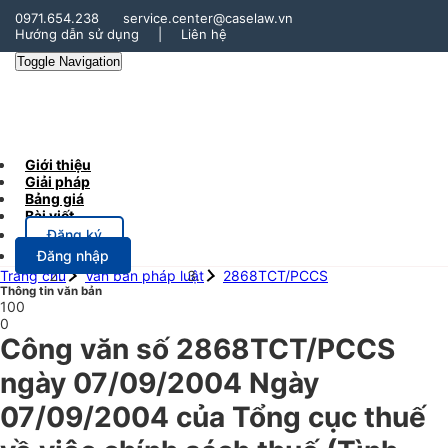
0971.654.238
service.center@caselaw.vn
Hướng dẫn sử dụng
|
Liên hệ
Toggle Navigation
Giới thiệu
Giải pháp
Bảng giá
Bài viết
Đăng ký
Đăng nhập
Trang chủ
Văn bản pháp luật
2868TCT/PCCS
Thông tin văn bản
100
0
Công văn số 2868TCT/PCCS
ngày 07/09/2004 Ngày
07/09/2004 của Tổng cục thuế