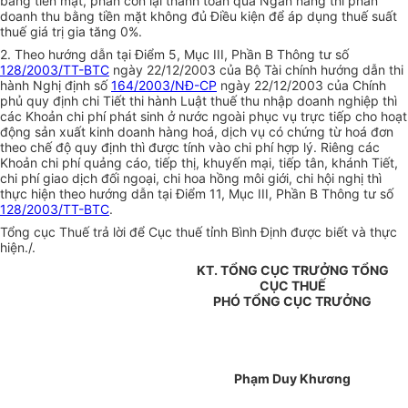
bằng tiền mặt, phần còn lại thanh toán qua Ngân hàng thì phần
doanh thu bằng tiền mặt không đủ Điều kiện để áp dụng thuế suất
thuế giá trị gia tăng 0%.
2. Theo hướng dẫn tại Điểm 5, Mục III, Phần B Thông tư số
128/2003/TT-BTC
ngày 22/12/2003 của Bộ Tài chính hướng dẫn thi
hành Nghị định số
164/2003/NĐ-CP
ngày 22/12/2003 của Chính
phủ quy định chi Tiết thi hành Luật thuế thu nhập doanh nghiệp thì
các Khoản chi phí phát sinh ở nước ngoài phục vụ trực tiếp cho hoạt
động sản xuất kinh doanh hàng hoá, dịch vụ có chứng từ hoá đơn
theo chế độ quy định thì được tính vào chi phí hợp lý. Riêng các
Khoản chi phí quảng cáo, tiếp thị, khuyến mại, tiếp tân, khánh Tiết,
chi phí giao dịch đối ngoại, chi hoa hồng môi giới, chi hội nghị thì
thực hiện theo hướng dẫn tại Điểm 11, Mục III, Phần B Thông tư số
128/2003/TT-BTC
.
Tổng cục Thuế trả lời để Cục thuế tỉnh Bình Định được biết và thực
hiện./.
KT. TỔNG CỤC TRƯỞNG TỔNG
CỤC THUẾ
PHÓ TỔNG CỤC TRƯỞNG
Phạm Duy Khương