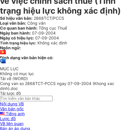
về việc chính sách thuế (Tình
trạng hiệu lực không xác định)
Số hiệu văn bản:
2868TCT/PCCS
Loại văn bản:
Công văn
Cơ quan ban hành:
Tổng cục Thuế
Ngày ban hành:
07-09-2004
Ngày có hiệu lực:
07-09-2004
Không xác định
Tình trạng hiệu lực:
Ngôn ngữ:
Định dạng văn bản hiện có:
MỤC LỤC
Không có mục lục
Tải về (WORD)
Cong van so 2868TCT-PCCS ngay 07-09-2004 (Khong xac
dinh).doc
Tải lược đồ
Nội dung VB
Văn bản gốc
Tiếng anh
Lược đồ
VB liên quan
Bản án áp dụng