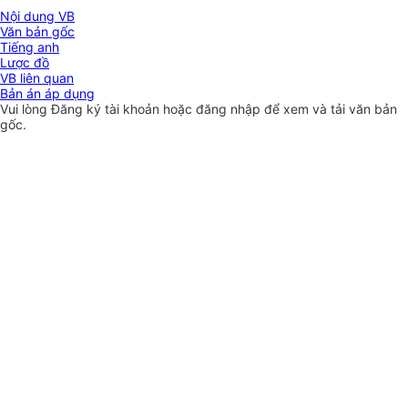
Nội dung VB
Văn bản gốc
Tiếng anh
Lược đồ
VB liên quan
Bản án áp dụng
Vui lòng
Đăng ký
tài khoản hoặc
đăng nhập
để xem và tải văn bản
gốc.