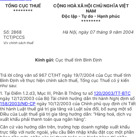
TỔNG CỤC THUẾ
CỘNG HOÀ XÃ HỘI CHỦ NGHĨA VIỆT
********
NAM
Độc lập - Tự do - Hạnh phúc
********
Số: 2868
Hà Nội, ngày 07 tháng 9 năm 2004
TCT/PCCS
V/v chính sách thuế
Kính gửi:
Cục thuế tỉnh Bình Định
Trả lời công văn số 967 CT/HT ngày 19/7/2004 của Cục thuế tỉnh
Bình Định về thực hiện chính sách thuế, Tổng cục Thuế có ý kiến
như sau:
1. Tại Điểm 1.2.d3, Mục III, Phần B Thông tư số
120/2003/TT-BTC
ngày 12/12/2003 của Bộ Tài chính hướng dẫn thi hành Nghị định số
158/2003/NĐ-CP
ngày 10/12/2003 của Chính phủ quy định chi Tiết
thi hành Luật thuế giá trị gia tăng và Luật sửa đổi, bổ sung một số
Điều của Luật thuế giá trị gia tăng hướng dẫn: “Hàng hoá, dịch vụ
xuất khẩu phải thanh toán qua ngân hàng”.
Căn cứ vào hướng dẫn trên, trường hợp doanh nghiệp xuất khẩu
trực tiếp với nước ngoài, yêu cầu Bên nhập khẩu đặt cọc một phần