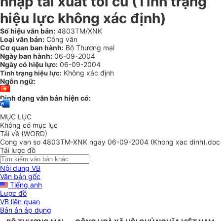
nhập tái xuất tỏi củ (Tình trạng
hiệu lực không xác định)
Số hiệu văn bản:
4803TM/XNK
Loại văn bản:
Công văn
Cơ quan ban hành:
Bộ Thương mại
Ngày ban hành:
06-09-2004
Ngày có hiệu lực:
06-09-2004
Không xác định
Tình trạng hiệu lực:
Ngôn ngữ:
Định dạng văn bản hiện có:
MỤC LỤC
Không có mục lục
Tải về (WORD)
Cong van so 4803TM-XNK ngay 06-09-2004 (Khong xac dinh).doc
Tải lược đồ
Nội dung VB
Văn bản gốc
Tiếng anh
Lược đồ
VB liên quan
Bản án áp dụng