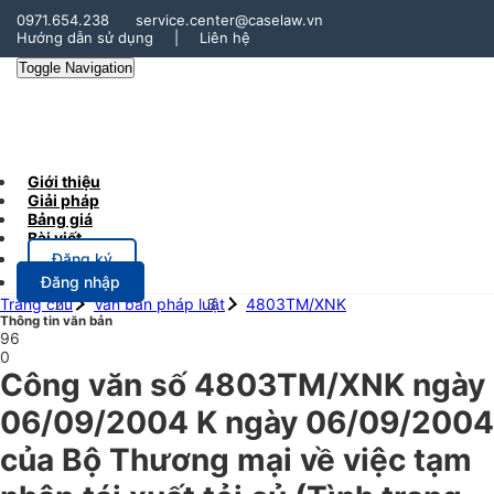
0971.654.238
service.center@caselaw.vn
Hướng dẫn sử dụng
|
Liên hệ
Toggle Navigation
Giới thiệu
Giải pháp
Bảng giá
Bài viết
Đăng ký
Đăng nhập
Trang chủ
Văn bản pháp luật
4803TM/XNK
Thông tin văn bản
96
0
Công văn số 4803TM/XNK ngày
06/09/2004 K ngày 06/09/2004
của Bộ Thương mại về việc tạm