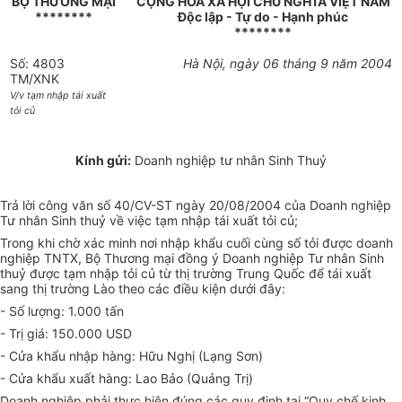
BỘ THƯƠNG MẠI
CỘNG HOÀ XÃ HỘI CHỦ NGHĨA VIỆT NAM
********
Độc lập - Tự do - Hạnh phúc
********
Số: 4803
Hà Nội, ngày 06 tháng 9 năm 2004
TM/XNK
V/v tạm nhập tái xuất
tỏi củ
Kính gửi:
Doanh nghiệp tư nhân Sinh Thuỷ
Trả lời công văn số 40/CV-ST ngày 20/08/2004 của Doanh nghiệp
Tư nhân Sinh thuỷ về việc tạm nhập tái xuất tỏi củ;
Trong khi chờ xác minh nơi nhập khẩu cuối cùng số tỏi được doanh
nghiệp TNTX, Bộ Thương mại đồng ý Doanh nghiệp Tư nhân Sinh
thuỷ được tạm nhập tỏi củ từ thị trường Trung Quốc để tái xuất
sang thị trường Lào theo các điều kiện dưới đây:
- Số lượng: 1.000 tấn
- Trị giá: 150.000 USD
- Cửa khẩu nhập hàng: Hữu Nghị (Lạng Sơn)
- Cửa khẩu xuất hàng: Lao Bảo (Quảng Trị)
Doanh nghiệp phải thực hiện đúng các quy định tại “Quy chế kinh