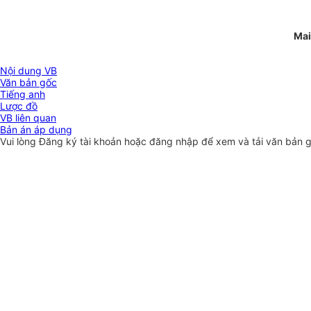
Mai
Nội dung VB
Văn bản gốc
Tiếng anh
Lược đồ
VB liên quan
Bản án áp dụng
Vui lòng
Đăng ký
tài khoản hoặc
đăng nhập
để xem và tải văn bản 