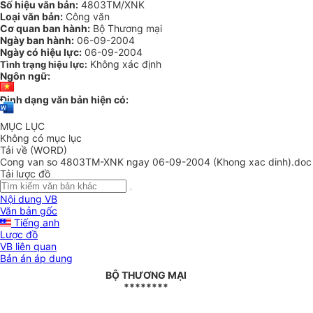
Số hiệu văn bản:
4803TM/XNK
Loại văn bản:
Công văn
Cơ quan ban hành:
Bộ Thương mại
Ngày ban hành:
06-09-2004
Ngày có hiệu lực:
06-09-2004
Không xác định
Tình trạng hiệu lực:
Ngôn ngữ:
Định dạng văn bản hiện có:
MỤC LỤC
Không có mục lục
Tải về (WORD)
Cong van so 4803TM-XNK ngay 06-09-2004 (Khong xac dinh).doc
Tải lược đồ
Nội dung VB
Văn bản gốc
Tiếng anh
Lược đồ
VB liên quan
Bản án áp dụng
BỘ THƯƠNG MẠI
********