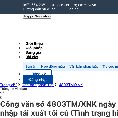
0971.654.238
service.center@caselaw.vn
Hướng dẫn sử dụng
|
Liên hệ
Toggle Navigation
Giới thiệu
Giải pháp
Bảng giá
Bài viết
Bản án
Hợp đồng mẫu
Văn bản pháp luật
Tra cứu 
Đăng ký
Đăng nhập
Trang chủ
Văn bản pháp luật
4803TM/XNK
Thông tin văn bản
95
0
Công văn số 4803TM/XNK ngày 
nhập tái xuất tỏi củ (Tình trạng 