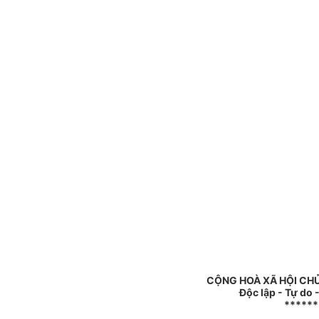
CỘNG HOÀ XÃ HỘI CHỦ
Độc lập - Tự do
******