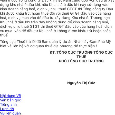
viên thuộc Tổng công ty Dầu khí Việt Nam cùng góp vốn đầu tư xây
dựng khu nhà ở dầu khí, nếu Khu nhà ở dầu khí này sử dụng vào
kinh doanh hàng hoá, dịch vụ chịu thuế GTGT thì Tổng công ty Dầu
khí được khấu trừ, hoàn thuế đối với thuế GTGT đầu vào của hàng
hoá, dịch vụ mua vào để đầu tư xây dựng Khu nhà ở. Trường hợp
Khu nhà ở dầu khí trên đây không dùng để kinh doanh hàng hoá,
dịch vụ chịu thuế GTGT thì thuế GTGT đầu vào của hàng hoá, dịch
vụ mua vào để đầu tư Khu nhà ở không được khấu trừ hoặc hoàn
thuế.
Tổng cục Thuế trả lời để Ban quản lý dự án Nhà máy Đạm Phú Mỹ
biết và liên hệ với cơ quan thuế địa phương để thực hiện./.
KT. TỔNG CỤC TRƯỞNG TỔNG CỤC
THUẾ
PHÓ TỔNG CỤC TRƯỞNG
Nguyễn Thị Cúc
Nội dung VB
Văn bản gốc
Tiếng anh
Lược đồ
VB liên quan