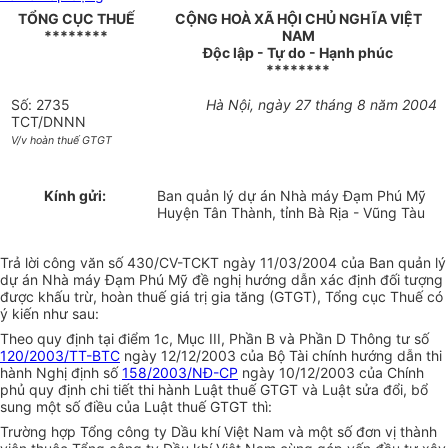
TỔNG CỤC THUẾ
CỘNG HOÀ XÃ HỘI CHỦ NGHĨA VIỆT
********
NAM
Độc lập - Tự do - Hạnh phúc
********
Số: 2735
Hà Nội, ngày 27 tháng 8 năm 2004
TCT/DNNN
V/v hoàn thuế GTGT
Kính gửi:
Ban quản lý dự án Nhà máy Đạm Phú Mỹ
Huyện Tân Thành, tỉnh Bà Rịa - Vũng Tàu
Trả lời công văn số 430/CV-TCKT ngày 11/03/2004 của Ban quản lý
dự án Nhà máy Đạm Phú Mỹ đề nghị hướng dẫn xác định đối tượng
được khấu trừ, hoàn thuế giá trị gia tăng (GTGT), Tổng cục Thuế có
ý kiến như sau:
Theo quy định tại điểm 1c, Mục III, Phần B và Phần D Thông tư số
120/2003/TT-BTC
ngày 12/12/2003 của Bộ Tài chính hướng dẫn thi
hành Nghị định số
158/2003/NĐ-CP
ngày 10/12/2003 của Chính
phủ quy định chi tiết thi hành Luật thuế GTGT và Luật sửa đổi, bổ
sung một số điều của Luật thuế GTGT thì:
Trường hợp Tổng công ty Dầu khí Việt Nam và một số đơn vị thành