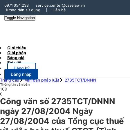
0971.654.238
service.center@caselaw.vn
Hướng dẫn sử dụng
|
Liên hệ
Toggle Navigation
Giới thiệu
Giải pháp
Bảng giá
Bài viết
Đăng ký
Đăng nhập
Trang chủ
Văn bản pháp luật
2735TCT/DNNN
Thông tin văn bản
109
0
Công văn số 2735TCT/DNNN
ngày 27/08/2004 Ngày
27/08/2004 của Tổng cục thuế