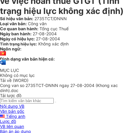
về việc hoàn thuế GTGT (Tình
trạng hiệu lực không xác định)
Số hiệu văn bản:
2735TCT/DNNN
Loại văn bản:
Công văn
Cơ quan ban hành:
Tổng cục Thuế
Ngày ban hành:
27-08-2004
Ngày có hiệu lực:
27-08-2004
Không xác định
Tình trạng hiệu lực:
Ngôn ngữ:
Định dạng văn bản hiện có:
MỤC LỤC
Không có mục lục
Tải về (WORD)
Cong van so 2735TCT-DNNN ngay 27-08-2004 (Khong xac
dinh).doc
Tải lược đồ
Nội dung VB
Văn bản gốc
Tiếng anh
Lược đồ
VB liên quan
Bản án áp dụng