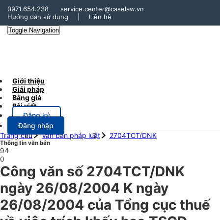
0971.654.238
service.center@caselaw.vn
Hướng dẫn sử dụng
|
Liên hệ
Toggle Navigation
Giới thiệu
Giải pháp
Bảng giá
Bài viết
Đăng ký
Đăng nhập
Trang chủ
Văn bản pháp luật
2704TCT/DNK
Thông tin văn bản
94
0
Công văn số 2704TCT/DNK
ngày 26/08/2004 K ngày
26/08/2004 của Tổng cục thuế