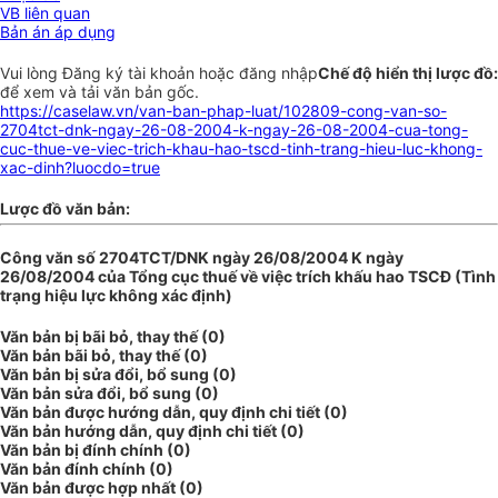
VB liên quan
Bản án áp dụng
Vui lòng
Đăng ký
tài khoản hoặc
đăng nhập
Chế độ hiển thị lược đồ:
để xem và tải văn bản gốc.
https://caselaw.vn/van-ban-phap-luat/102809-cong-van-so-
2704tct-dnk-ngay-26-08-2004-k-ngay-26-08-2004-cua-tong-
cuc-thue-ve-viec-trich-khau-hao-tscd-tinh-trang-hieu-luc-khong-
xac-dinh?luocdo=true
Lược đồ văn bản:
Công văn số 2704TCT/DNK ngày 26/08/2004 K ngày
26/08/2004 của Tổng cục thuế về việc trích khấu hao TSCĐ (Tình
trạng hiệu lực không xác định)
Văn bản bị bãi bỏ, thay thế (0)
Văn bản bãi bỏ, thay thế (0)
Văn bản bị sửa đổi, bổ sung (0)
Văn bản sửa đổi, bổ sung (0)
Văn bản được hướng dẫn, quy định chi tiết (0)
Văn bản hướng dẫn, quy định chi tiết (0)
Văn bản bị đính chính (0)
Văn bản đính chính (0)
Văn bản được hợp nhất (0)