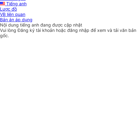
Tiếng anh
Lược đồ
VB liên quan
Bản án áp dụng
Nội dung tiếng anh đang được cập nhật
Vui lòng
Đăng ký
tài khoản hoặc
đăng nhập
để xem và tải văn bản
gốc.