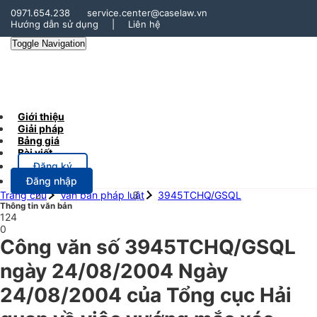
0971.654.238
service.center@caselaw.vn
Hướng dẫn sử dụng
|
Liên hệ
Toggle Navigation
Giới thiệu
Giải pháp
Bảng giá
Bài viết
Đăng ký
Đăng nhập
Trang chủ
Văn bản pháp luật
3945TCHQ/GSQL
Thông tin văn bản
124
0
Công văn số 3945TCHQ/GSQL
ngày 24/08/2004 Ngày
24/08/2004 của Tổng cục Hải