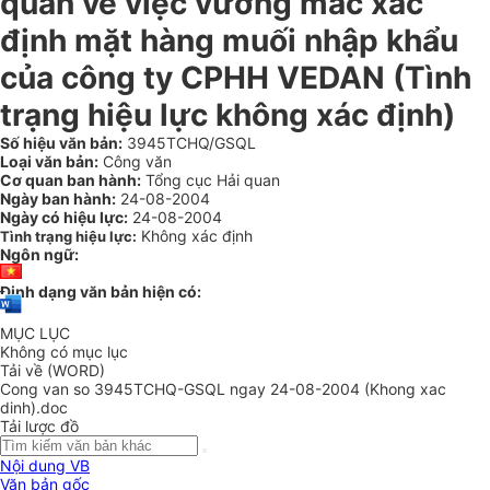
quan về việc vướng mắc xác
định mặt hàng muối nhập khẩu
của công ty CPHH VEDAN (Tình
trạng hiệu lực không xác định)
Số hiệu văn bản:
3945TCHQ/GSQL
Loại văn bản:
Công văn
Cơ quan ban hành:
Tổng cục Hải quan
Ngày ban hành:
24-08-2004
Ngày có hiệu lực:
24-08-2004
Không xác định
Tình trạng hiệu lực:
Ngôn ngữ:
Định dạng văn bản hiện có:
MỤC LỤC
Không có mục lục
Tải về (WORD)
Cong van so 3945TCHQ-GSQL ngay 24-08-2004 (Khong xac
dinh).doc
Tải lược đồ
Nội dung VB
Văn bản gốc