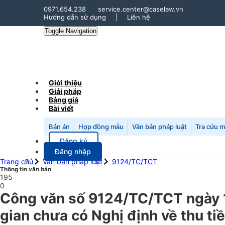
0971.654.238
service.center@caselaw.vn
Hướng dẫn sử dụng
|
Liên hệ
Toggle Navigation
Giới thiệu
Giải pháp
Bảng giá
Bài viết
Bản án
Hợp đồng mẫu
Văn bản pháp luật
Tra cứu 
Đăng ký
Đăng nhập
Trang chủ
Văn bản pháp luật
9124/TC/TCT
Thông tin văn bản
195
0
Công văn số 9124/TC/TCT ngày 17
gian chưa có Nghị định về thu ti