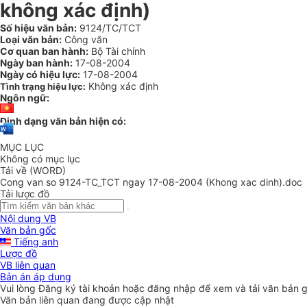
không xác định)
Số hiệu văn bản:
9124/TC/TCT
Loại văn bản:
Công văn
Cơ quan ban hành:
Bộ Tài chính
Ngày ban hành:
17-08-2004
Ngày có hiệu lực:
17-08-2004
Không xác định
Tình trạng hiệu lực:
Ngôn ngữ:
Định dạng văn bản hiện có:
MỤC LỤC
Không có mục lục
Tải về (WORD)
Cong van so 9124-TC_TCT ngay 17-08-2004 (Khong xac dinh).doc
Tải lược đồ
Nội dung VB
Văn bản gốc
Tiếng anh
Lược đồ
VB liên quan
Bản án áp dụng
Vui lòng
Đăng ký
tài khoản hoặc
đăng nhập
để xem và tải văn bản 
Văn bản liên quan đang được cập nhật