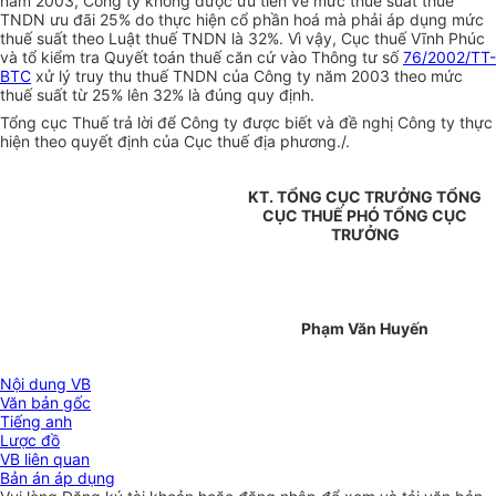
năm 2003, Công ty không được ưu tiên về mức thuế suất thuế
TNDN ưu đãi 25% do thực hiện cổ phần hoá mà phải áp dụng mức
thuế suất theo Luật thuế TNDN là 32%. Vì vậy, Cục thuế Vĩnh Phúc
và tổ kiểm tra Quyết toán thuế căn cứ vào Thông tư số
76/2002/TT-
BTC
xử lý truy thu thuế TNDN của Công ty năm 2003 theo mức
thuế suất từ 25% lên 32% là đúng quy định.
Tổng cục Thuế trả lời để Công ty được biết và đề nghị Công ty thực
hiện theo quyết định của Cục thuế địa phương./.
KT. TỔNG CỤC TRƯỞNG TỔNG
CỤC THUẾ PHÓ TỔNG CỤC
TRƯỞNG
Phạm Văn Huyến
Nội dung VB
Văn bản gốc
Tiếng anh
Lược đồ
VB liên quan
Bản án áp dụng