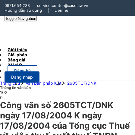
0971.654.238
service.center@caselaw.vn
Hướng dẫn sử dụng
|
Liên hệ
Toggle Navigation
Giới thiệu
Giải pháp
Bảng giá
Bài viết
Đăng ký
Đăng nhập
Trang chủ
Văn bản pháp luật
2605TCT/DNK
Thông tin văn bản
102
0
Công văn số 2605TCT/DNK
ngày 17/08/2004 K ngày
17/08/2004 của Tổng cục Thuế