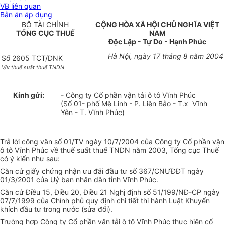
VB liên quan
Bản án áp dụng
BỘ TÀI CHÍNH
CỘNG HÒA XÃ HỘI CHỦ NGHĨA VIỆT
TỔNG CỤC THUẾ
NAM
Độc Lập - Tự Do - Hạnh Phúc
Hà Nội, ngày 17 tháng 8 năm 2004
Số 2605 TCT/DNK
V/v thuế suất thuế TNDN
Kính gửi:
- Công ty Cổ phần vận tải ô tô Vĩnh Phúc
(Số 01- phố Mê Linh - P. Liên Bảo - T.x Vĩnh
Yên - T. Vĩnh Phúc)
Trả lời công văn số 01/TV ngày 10/7/2004 của Công ty Cổ phần vận
ô tô Vĩnh Phúc về thuế suất thuế TNDN năm 2003, Tổng cục Thuế
có ý kiến như sau:
Căn cứ giấy chứng nhận ưu đãi đầu tư số 367/CNƯĐĐT ngày
01/3/2001 của Uỷ ban nhân dân tỉnh Vĩnh Phúc.
Căn cứ Điều 15, Điều 20, Điều 21 Nghị định số 51/199/NĐ-CP ngày
07/7/1999 của Chính phủ quy định chi tiết thi hành Luật Khuyến
khích đầu tư trong nước (sửa đổi).
Trường hợp Công ty Cổ phần vận tải ô tô Vĩnh Phúc thực hiện cổ