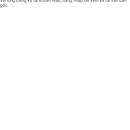
Vui lòng
Đăng ký
tài khoản hoặc
đăng nhập
để xem và tải văn bản
gốc.