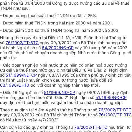
phần hoá từ 01/4/2000 thì Công ty được hưởng các ưu đãi về thuế
TNDN như sau:
- Được hưởng thuế suất thuế TNDN ưu đãi là 25%.
- Được miễn thuế TNDN trong hai năm 2000 và năm 2001.
- Được giảm 50% số thuế TNDN trong hai năm 2002 và 2003.
Nhưng theo quy định tại Điểm 1.1, Mục VIII, Phần thứ hai Thông tư
số
76/2002/TT-BTC
ngày 09/9/2002 của Bộ Tài chính hướng dẫn
thi hành Nghị định số
64/2002/NĐ-CP
này 19 tháng 06 năm 2002
của Chính phủ về chuyển doanh nghiệp Nhà nước thành Công ty cổ
phần thì:
- Các doanh nghiệp Nhà nước thực hiện cổ phần hoá được hưởng
ưu đãi về thuế theo mức quy định tại Điều 18 và Điều 21 Nghị định
số
51/1999/NĐ-CP
ngày 08/7/1999 của Chính phủ quy định chi tiết
thi hành Luật khuyến khích đầu tư trong nước (sửa đổi) số
03/1998/QH10
đối với doanh nghiệp thành lập mới”.
- Điều 18 Nghị định số
51/1999/NĐ-CP
ngày 08/07/1999 quy định
về miễn, giảm tiền thuê đất, Điều 21 Nghị định số
51/1999/NĐ-CP
quy định về thời hạn miễn và giảm thuế thu nhập doanh nghiệp.
Theo quy định tại điểm 4 phần thứ ba Thông tư số
76/2002/TT-BTC
ngày 09/09/2002 của Bộ Tài chính thì Thông tư số
76/2002/TT-BTC
có hiệu lực từ ngày 4/7/2002”.
Căn cứ vào các quy định tại Thông tư
76/2002/TT-BTC
nêu trên, từ