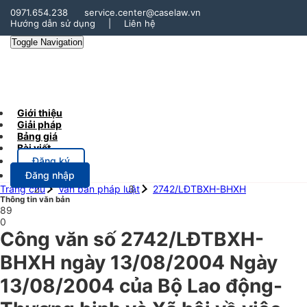
0971.654.238
service.center@caselaw.vn
Hướng dẫn sử dụng
|
Liên hệ
Toggle Navigation
Giới thiệu
Giải pháp
Bảng giá
Bài viết
Đăng ký
Đăng nhập
Trang chủ
Văn bản pháp luật
2742/LĐTBXH-BHXH
Thông tin văn bản
89
0
Công văn số 2742/LĐTBXH-
BHXH ngày 13/08/2004 Ngày
13/08/2004 của Bộ Lao động-