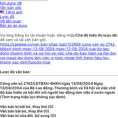
Nội dung VB
Văn bản gốc
Tiếng anh
Lược đồ
VB liên quan
Bản án áp dụng
Vui lòng
Đăng ký
tài khoản hoặc
đăng nhập
Chế độ hiển thị lược đồ:
để xem và tải văn bản gốc.
https://caselaw.vn/van-ban-phap-luat/102969-cong-van-so-2742-
ldtbxh-bhxh-ngay-13-08-2004-ngay-13-08-2004-cua-bo-lao-
dong-thuong-binh-va-xa-hoi-ve-viec-che-do-bao-hiem-xa-hoi-doi-
voi-nguoi-lao-dong-lam-viec-o-nuoc-ngoai-tinh-trang-hieu-luc-
khong-xac-dinh?luocdo=true
Lược đồ văn bản:
Công văn số 2742/LĐTBXH-BHXH ngày 13/08/2004 Ngày
13/08/2004 của Bộ Lao động-Thương binh và Xã hội về việc chế
độ bảo hiểm xã hội đối với người lao động làm việc ở nước ngoài
(Tình trạng hiệu lực không xác định)
Văn bản bị bãi bỏ, thay thế (0)
Văn bản bãi bỏ, thay thế (0)
Văn bản bị sửa đổi, bổ sung (0)