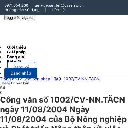
0971.654.238
service.center@caselaw.vn
Hướng dẫn sử dụng
|
Liên hệ
Toggle Navigation
Giới thiệu
Giải pháp
Bảng giá
Bài viết
Đăng ký
Đăng nhập
Trang chủ
Văn bản pháp luật
1002/CV-NN.TĂCN
Thông tin văn bản
94
0
Công văn số 1002/CV-NN.TĂCN
ngày 11/08/2004 Ngày
11/08/2004 của Bộ Nông nghiệp