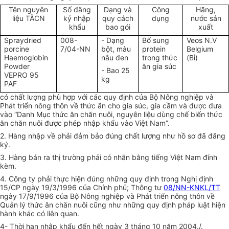
Tên nguyên
Số đăng
Dạng và
Công
Hãng,
liệu TĂCN
ký nhập
quy cách
dụng
nước sản
khẩu
bao gói
xuất
Spraydried
008-
- Dạng
Bổ sung
Veos N.V
porcine
7/04-NN
bột, màu
protein
Belgium
Haemoglobin
nâu đen
trong thức
(Bỉ)
Powder
ăn gia súc
- Bao 25
VEPRO 95
kg
PAF
có chất lượng phù hợp với các quy định của Bộ Nông nghiệp và
Phát triển nông thôn về thức ăn cho gia súc, gia cầm và được đưa
vào “Danh Mục thức ăn chăn nuôi, nguyên liệu dùng chế biến thức
ăn chăn nuôi được phép nhập khẩu vào Việt Nam”.
2. Hàng nhập về phải đảm bảo đúng chất lượng như hồ sơ đã đăng
ký.
3. Hàng bán ra thị trường phải có nhãn bằng tiếng Việt Nam đính
kèm.
4. Công ty phải thực hiện đúng những quy định trong Nghị định
15/CP ngày 19/3/1996 của Chính phủ; Thông tư
08/NN-KNKL/TT
ngày 17/9/1996 của Bộ Nông nghiệp và Phát triển nông thôn về
Quản lý thức ăn chăn nuôi cũng như những quy định pháp luật hiện
hành khác có liên quan.
4- Thời hạn nhập khẩu đến hết ngày 3 tháng 10 năm 2004./.