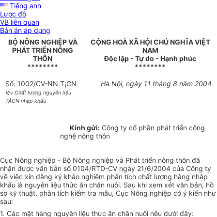
Tiếng anh
Lược đồ
VB liên quan
Bản án áp dụng
BỘ NÔNG NGHIỆP VÀ
CỘNG HOÀ XÃ HỘI CHỦ NGHĨA VIỆT
PHÁT TRIỂN NÔNG
NAM
THÔN
Độc lập - Tự do - Hạnh phúc
********
********
Số: 1002/CV-NN.T¡CN
Hà Nội, ngày 11 tháng 8 năm 2004
V/v Chất lượng nguyên liệu
TĂCN nhập khẩu
Kính gửi:
Công ty cổ phần phát triển công
nghệ nông thôn
Cục Nông nghiệp - Bộ Nông nghiệp và Phát triển nông thôn đã
nhận được văn bản số 0104/RTD-CV ngày 21/6/2004 của Công ty
về việc xin đăng ký khảo nghiệm phân tích chất lượng hàng nhập
khẩu là nguyên liệu thức ăn chăn nuôi. Sau khi xem xét văn bản, hồ
sơ kỹ thuật, phân tích kiểm tra mẫu, Cục Nông nghiệp có ý kiến như
sau:
1. Các mặt hàng nguyên liệu thức ăn chăn nuôi nêu dưới đây: