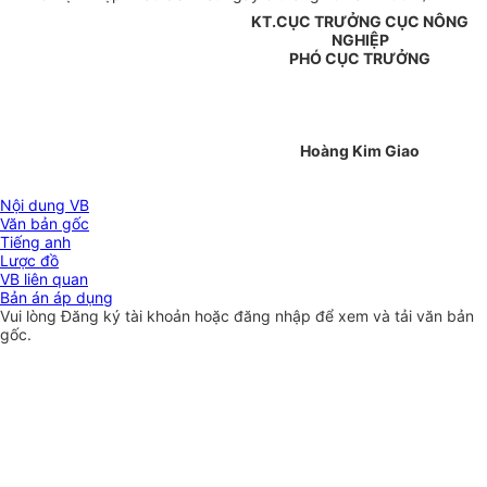
KT.CỤC TRƯỞNG CỤC NÔNG
NGHIỆP
PHÓ CỤC TRƯỞNG
Hoàng Kim Giao
Nội dung VB
Văn bản gốc
Tiếng anh
Lược đồ
VB liên quan
Bản án áp dụng
Vui lòng
Đăng ký
tài khoản hoặc
đăng nhập
để xem và tải văn bản
gốc.