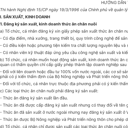
HƯỚNG DẪN T
Thi hành Nghị định 15/CP ngày 19/3/1996 của Chính phủ về quản lý 
I. SẢN XUẤT, KINH DOANH
1. Đăng ký sản xuất, kinh doanh thức ăn chăn nuôi
a) Tổ chức, cá nhân đăng ký xin giấy phép sản xuất thức ăn chăn nu
- Có địa điểm, nhà xưởng, trang thiết bị, quy trình công nghệ để sả
- Có điều kiện hoặc phương tiện kiểm tra chất lượng nguyên liệu và
- Có nhân viên kỹ thuật đáp ứng yêu cầu công nghệ sản xuất và kiể
b) Tổ chức, cá nhân muốn hoạt động sản xuất, kinh doanh thức ăn c
quan có thẩm quyền chỉ cấp giấy phép thành lập doanh nghiệp sau k
- Đối với liên doanh hoặc đầu tư 100% vốn nước ngoài, các cơ sở sả
phải có ý kiến thẩm định của Bộ Nông nghiệp và Phát triển nông thô
- Đối với tổ chức, cá nhân trực thuộc địa phương phải có ý kiến th
c) Các loại thức ăn chăn nuôi phải đăng ký sản xuất:
- Thức ăn đăng ký sản xuất lần đầu.
- Thức ăn đã được cấp đăng ký sản xuất nhưng có thay đổi về tên g
- Thức ăn đã sản xuất ở nước ngoài nhưng nay đăng ký sản xuất ở 
- Thức ăn được Bộ Nông nghiệp và Phát triển nông thôn cho phép d
d) Tổ chức, cá nhân chỉ được sản xuất các loại thức ăn chăn nuôi 