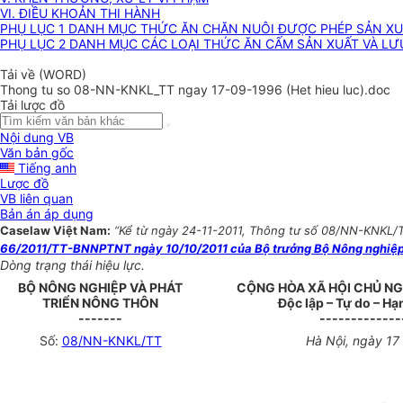
VI. ĐIỀU KHOẢN THI HÀNH
PHỤ LỤC 1 DANH MỤC THỨC ĂN CHĂN NUÔI ĐƯỢC PHÉP SẢN XUẤ
PHỤ LỤC 2 DANH MỤC CÁC LOẠI THỨC ĂN CẤM SẢN XUẤT VÀ LƯ
Tải về (WORD)
Thong tu so 08-NN-KNKL_TT ngay 17-09-1996 (Het hieu luc).doc
Tải lược đồ
Nội dung VB
Văn bản gốc
Tiếng anh
Lược đồ
VB liên quan
Bản án áp dụng
Caselaw Việt Nam:
“Kể từ ngày 24-11-2011, Thông tư số 08/NN-KNKL/TT
66/2011/TT-BNNPTNT ngày 10/10/2011 của Bộ trưởng Bộ Nông nghiệp v
Dòng trạng thái hiệu lực.
BỘ NÔNG NGHIỆP VÀ PHÁT
CỘNG HÒA XÃ HỘI CHỦ NG
TRIỂN NÔNG THÔN
Độc lập – Tự do – H
-------
-------------
Số:
08/NN-KNKL/TT
Hà Nội, ngày 17