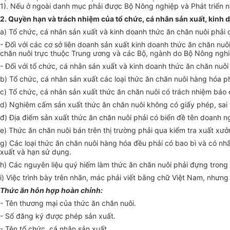
1). Nếu ở ngoài danh mục phải được Bộ Nông nghiệp và Phát triển 
2. Quyền hạn và trách nhiệm của tổ chức, cá nhân sản xuất, kinh 
a) Tổ chức, cá nhân sản xuất và kinh doanh thức ăn chăn nuôi phả
- Đối với các cơ sở liên doanh sản xuất kinh doanh thức ăn chăn nu
chăn nuôi trực thuộc Trung ương và các Bộ, ngành do Bộ Nông ngh
- Đối với tổ chức, cá nhân sản xuất và kinh doanh thức ăn chăn nu
b) Tổ chức, cá nhân sản xuất các loại thức ăn chăn nuôi hàng hóa 
c) Tổ chức, cá nhân sản xuất thức ăn chăn nuôi có trách nhiệm báo 
d) Nghiêm cấm sản xuất thức ăn chăn nuôi không có giấy phép, sai 
đ) Địa điểm sản xuất thức ăn chăn nuôi phải có biển đề tên doanh ng
e) Thức ăn chăn nuôi bán trên thị trường phải qua kiểm tra xuất xưởn
g) Các loại thức ăn chăn nuôi hàng hóa đều phải có bao bì và có nh
xuất và hạn sử dụng.
h) Các nguyên liệu quý hiếm làm thức ăn chăn nuôi phải đựng trong 
i) Việc trình bày trên nhãn, mác phải viết bằng chữ Việt Nam, nhưn
Thức ăn hỗn hợp hoàn chỉnh:
- Tên thương mại của thức ăn chăn nuôi.
- Số đăng ký được phép sản xuất.
- Tên tổ chức, cá nhân sản xuất.