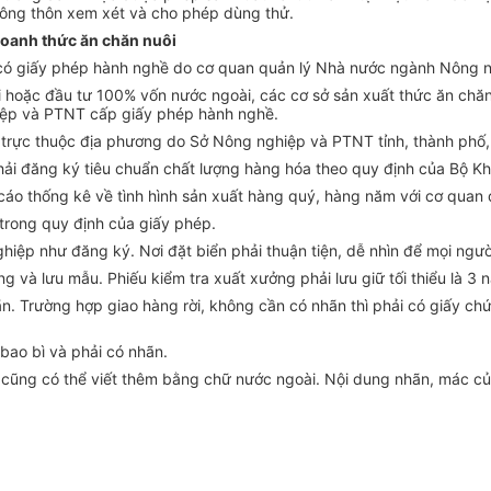
nông thôn xem xét và cho phép dùng thử.
doanh thức ăn chăn nuôi
i có giấy phép hành nghề do cơ quan quản lý Nhà nước ngành Nông n
ôi hoặc đầu tư 100% vốn nước ngoài, các cơ sở sản xuất thức ăn chăn
iệp và PTNT cấp giấy phép hành nghề.
ôi trực thuộc địa phương do Sở Nông nghiệp và PTNT tỉnh, thành ph
phải đăng ký tiêu chuẩn chất lượng hàng hóa theo quy định của Bộ 
cáo thống kê về tình hình sản xuất hàng quý, hàng năm với cơ quan q
trong quy định của giấy phép.
hiệp như đăng ký. Nơi đặt biển phải thuận tiện, dễ nhìn để mọi người
g và lưu mẫu. Phiếu kiểm tra xuất xưởng phải lưu giữ tối thiểu là 3 
ãn. Trường hợp giao hàng rời, không cần có nhãn thì phải có giấy c
bao bì và phải có nhãn.
g cũng có thể viết thêm bằng chữ nước ngoài. Nội dung nhãn, mác của