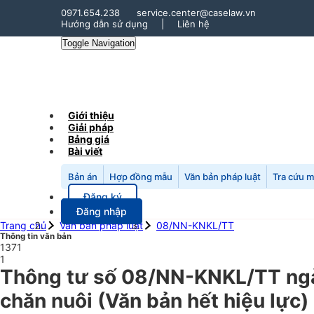
0971.654.238
service.center@caselaw.vn
Hướng dẫn sử dụng
|
Liên hệ
Toggle Navigation
Giới thiệu
Giải pháp
Bảng giá
Bài viết
Bản án
Hợp đồng mẫu
Văn bản pháp luật
Tra cứu 
Đăng ký
Đăng nhập
Trang chủ
Văn bản pháp luật
08/NN-KNKL/TT
Thông tin văn bản
1371
1
Thông tư số 08/NN-KNKL/TT ngày
chăn nuôi (Văn bản hết hiệu lực)