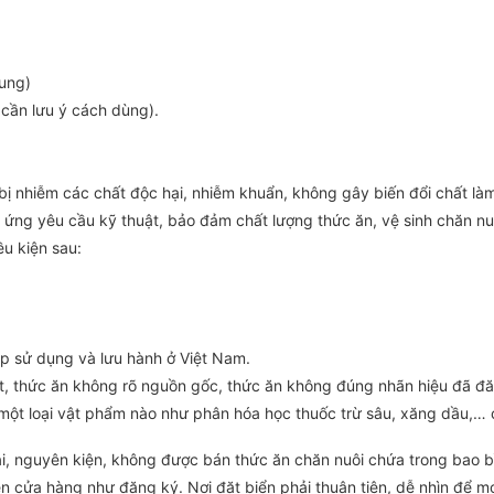
sung)
 cần lưu ý cách dùng).
bị nhiễm các chất độc hại, nhiễm khuẩn, không gây biến đổi chất là
 ứng yêu cầu kỹ thuật, bảo đảm chất lượng thức ăn, vệ sinh chăn nuô
ều kiện sau:
p sử dụng và lưu hành ở Việt Nam.
, thức ăn không rõ nguồn gốc, thức ăn không đúng nhãn hiệu đã đă
một loại vật phẩm nào như phân hóa học thuốc trừ sâu, xăng dầu,…
ai, nguyên kiện, không được bán thức ăn chăn nuôi chứa trong bao b
n cửa hàng như đăng ký. Nơi đặt biển phải thuận tiện, dễ nhìn để mọ