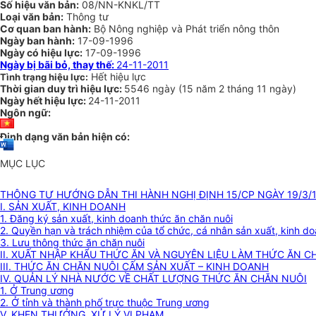
Số hiệu văn bản:
08/NN-KNKL/TT
Loại văn bản:
Thông tư
Cơ quan ban hành:
Bộ Nông nghiệp và Phát triển nông thôn
Ngày ban hành:
17-09-1996
Ngày có hiệu lực:
17-09-1996
Ngày bị bãi bỏ, thay thế:
24-11-2011
Hết hiệu lực
Tình trạng hiệu lực:
Thời gian duy trì hiệu lực:
5546 ngày
(
15 năm
2 tháng
11 ngày
)
Ngày hết hiệu lực:
24-11-2011
Ngôn ngữ:
Định dạng văn bản hiện có:
MỤC LỤC
THÔNG TƯ HƯỚNG DẪN THI HÀNH NGHỊ ĐỊNH 15/CP NGÀY 19/3/
I. SẢN XUẤT, KINH DOANH
1. Đăng ký sản xuất, kinh doanh thức ăn chăn nuôi
2. Quyền hạn và trách nhiệm của tổ chức, cá nhân sản xuất, kinh d
3. Lưu thông thức ăn chăn nuôi
II. XUẤT NHẬP KHẨU THỨC ĂN VÀ NGUYÊN LIỆU LÀM THỨC ĂN C
III. THỨC ĂN CHĂN NUÔI CẤM SẢN XUẤT – KINH DOANH
IV. QUẢN LÝ NHÀ NƯỚC VỀ CHẤT LƯỢNG THỨC ĂN CHĂN NUÔI
1. Ở Trung ương
2. Ở tỉnh và thành phố trực thuộc Trung ương
V. KHEN THƯỞNG, XỬ LÝ VI PHẠM