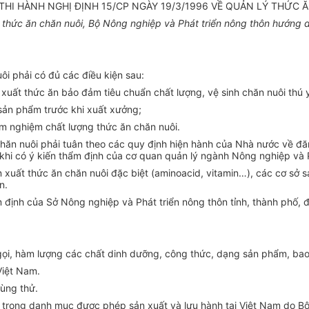
HI HÀNH NGHỊ ĐỊNH 15/CP NGÀY 19/3/1996 VỀ QUẢN LÝ THỨC 
thức ăn chăn nuôi, Bộ Nông nghiệp và Phát triển nông thôn hướng d
ôi phải có đủ các điều kiện sau:
n xuất thức ăn bảo đảm tiêu chuẩn chất lượng, vệ sinh chăn nuôi thú 
 sản phẩm trước khi xuất xưởng;
m nghiệm chất lượng thức ăn chăn nuôi.
hăn nuôi phải tuân theo các quy định hiện hành của Nhà nước về đăn
hi có ý kiến thẩm định của cơ quan quản lý ngành Nông nghiệp và P
n xuất thức ăn chăn nuôi đặc biệt (aminoacid, vitamin…), các cơ sở 
n.
ẩm định của Sở Nông nghiệp và Phát triển nông thôn tỉnh, thành phố,
ọi, hàm lượng các chất dinh dưỡng, công thức, dạng sản phẩm, bao 
Việt Nam.
ùng thử.
có trong danh mục được phép sản xuất và lưu hành tại Việt Nam do B