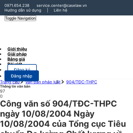
0971.654.238
service.center@caselaw.vn
Hướng dẫn sử dụng
|
Liên hệ
Toggle Navigation
Giới thiệu
Giải pháp
Bảng giá
Bài viết
Đăng ký
Đăng nhập
Trang chủ
Văn bản pháp luật
904/TĐC-THPC
Thông tin văn bản
97
0
Công văn số 904/TĐC-THPC
ngày 10/08/2004 Ngày
10/08/2004 của Tổng cục Tiêu