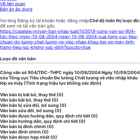
VB liên quan
Bản án áp dụng
Vui lòng
Đăng ký
tài khoản hoặc
đăng nhập
Chế độ hiển thị lược đồ:
để xem và tải văn bản gốc.
https://caselaw.vn/van-ban-phap-luat/103019-cong-van-so-904-
tdc-thpc-ngay-10-08-2004-ngay-10-08-2004-cua-tong-cuc-tieu-
chuan-do-luong-chat-luong-ve-viec-nhap-khau-lop-xe-may-tinh-
trang-hieu-luc-khong-xac-dinh?luocdo=true
Lược đồ văn bản:
Công văn số 904/TĐC-THPC ngày 10/08/2004 Ngày 10/08/2004
của Tổng cục Tiêu chuẩn Đo lường Chất lượng về việc nhập khẩu
lốp xe máy (Tình trạng hiệu lực không xác định)
Văn bản bị bãi bỏ, thay thế (0)
Văn bản bãi bỏ, thay thế (0)
Văn bản bị sửa đổi, bổ sung (0)
Văn bản sửa đổi, bổ sung (0)
Văn bản được hướng dẫn, quy định chi tiết (0)
Văn bản hướng dẫn, quy định chi tiết (0)
Văn bản bị đính chính (0)
Văn bản đính chính (0)
Văn bản được hợp nhất (0)