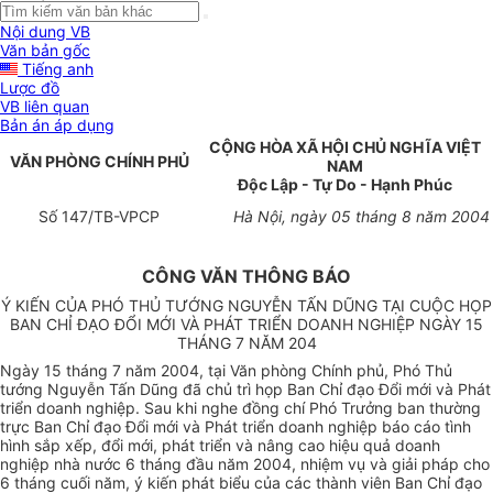
Nội dung VB
Văn bản gốc
Tiếng anh
Lược đồ
VB liên quan
Bản án áp dụng
CỘNG HÒA XÃ HỘI CHỦ NGHĨA VIỆT
VĂN PHÒNG CHÍNH PHỦ
NAM
Độc Lập - Tự Do - Hạnh Phúc
Số 147/TB-VPCP
Hà Nội, ngày 05 tháng 8 năm 2004
CÔNG VĂN THÔNG BÁO
Ý KIẾN CỦA PHÓ THỦ TƯỚNG NGUYỄN TẤN DŨNG TẠI CUỘC HỌP
BAN CHỈ ĐẠO ĐỔI MỚI VÀ PHÁT TRIỂN DOANH NGHIỆP NGÀY 15
THÁNG 7 NĂM 204
Ngày 15 tháng 7 năm 2004, tại Văn phòng Chính phủ, Phó Thủ
tướng Nguyễn Tấn Dũng đã chủ trì họp Ban Chỉ đạo Đổi mới và Phát
triển doanh nghiệp. Sau khi nghe đồng chí Phó Trưởng ban thường
trực Ban Chỉ đạo Đổi mới và Phát triển doanh nghiệp báo cáo tình
hình sắp xếp, đổi mới, phát triển và nâng cao hiệu quả doanh
nghiệp nhà nước 6 tháng đầu năm 2004, nhiệm vụ và giải pháp cho
6 tháng cuối năm, ý kiến phát biểu của các thành viên Ban Chỉ đạo