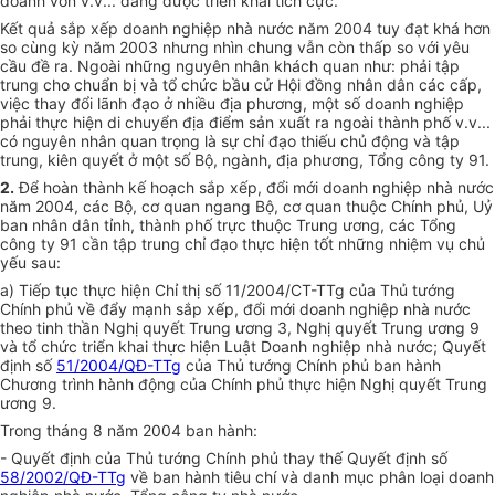
doanh vốn v.v... đang được triển khai tích cực.
Kết quả sắp xếp doanh nghiệp nhà nước năm 2004 tuy đạt khá hơn
so cùng kỳ năm 2003 nhưng nhìn chung vẫn còn thấp so với yêu
cầu đề ra. Ngoài những nguyên nhân khách quan như: phải tập
trung cho chuẩn bị và tổ chức bầu cử Hội đồng nhân dân các cấp,
việc thay đổi lãnh đạo ở nhiều địa phương, một số doanh nghiệp
phải thực hiện di chuyển địa điểm sản xuất ra ngoài thành phố v.v...
có nguyên nhân quan trọng là sự chỉ đạo thiếu chủ động và tập
trung, kiên quyết ở một số Bộ, ngành, địa phương, Tổng công ty 91.
2.
Để hoàn thành kế hoạch sắp xếp, đổi mới doanh nghiệp nhà nước
năm 2004, các Bộ, cơ quan ngang Bộ, cơ quan thuộc Chính phủ, Uỷ
ban nhân dân tỉnh, thành phố trực thuộc Trung ương, các Tổng
công ty 91 cần tập trung chỉ đạo thực hiện tốt những nhiệm vụ chủ
yếu sau:
a) Tiếp tục thực hiện Chỉ thị số 11/2004/CT-TTg của Thủ tướng
Chính phủ về đẩy mạnh sắp xếp, đổi mới doanh nghiệp nhà nước
theo tinh thần Nghị quyết Trung ương 3, Nghị quyết Trung ương 9
và tổ chức triển khai thực hiện Luật Doanh nghiệp nhà nước; Quyết
định số
51/2004/QĐ-TTg
của Thủ tướng Chính phủ ban hành
Chương trình hành động của Chính phủ thực hiện Nghị quyết Trung
ương 9.
Trong tháng 8 năm 2004 ban hành:
- Quyết định của Thủ tướng Chính phủ thay thế Quyết định số
58/2002/QĐ-TTg
về ban hành tiêu chí và danh mục phân loại doanh