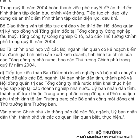
Trong quý III năm 2004 hoàn thành việc phê duyệt đề án thí điểm
hình thành tập đoàn bưu chính viễn thông. Tiếp tục chỉ đạo xây
dựng đề án thí điểm hình thành tập đoàn điện lực, dầu khí.
Bộ Giao thông vận tải tiếp tục chỉ đạo việc thí điểm Hội đồng quản
trị ký hợp đồng với Tổng giám đốc tại Tổng công ty Công nghiệp
tầu thuỷ, Tổng công ty Công nghiệp Ô tô, báo cáo Thủ tướng Chính
phủ trong quý III năm 2004.
Bộ Tài chính phối hợp với các Bộ, ngành liên quan có kế hoạch kiểm
tra, đánh giá tình hình sản xuất kinh doanh, tình hình tài chính của
các Tổng công ty nhà nước, báo cáo Thủ tướng Chính phủ trong
quý IV năm 2004.
d) Tiếp tục kiện toàn Ban Đổi mới doanh nghiệp và bộ phận chuyên
trách để giúp các Bộ, ngành, Uỷ ban nhân dân tỉnh, thành phố và
Hội đồng quản trị các Tổng công ty nhà nước triển khai thực hiện
việc sắp xếp lại các doanh nghiệp nhà nước. Uỷ ban nhân dân tỉnh,
thành phố trực thuộc Trung ương phân công đồng chí Phó chủ tịch
phụ trách kinh tế làm Trưởng ban; các Bộ phân công một đồng chí
Thứ trưởng làm Trưởng ban.
Văn phòng Chính phủ xin thông báo để các Bộ, ngành, Uỷ ban nhân
dân tỉnh, thành phố và các cơ quan liên quan biết, thực hiện./.
KT. BỘ TRƯỞNG
CHỦ NHIỆM VP CHÍNH PHỦ