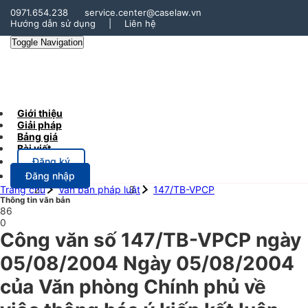
0971.654.238
service.center@caselaw.vn
Hướng dẫn sử dụng
|
Liên hệ
Toggle Navigation
Giới thiệu
Giải pháp
Bảng giá
Bài viết
Đăng ký
Đăng nhập
Trang chủ
Văn bản pháp luật
147/TB-VPCP
Thông tin văn bản
86
0
Công văn số 147/TB-VPCP ngày
05/08/2004 Ngày 05/08/2004
của Văn phòng Chính phủ về