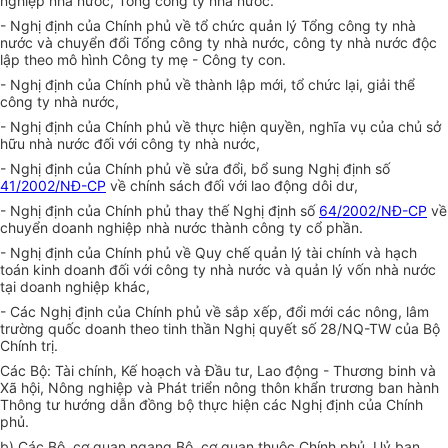
nghiệp nhà nước, Tổng công ty nhà nước.
- Nghị định của Chính phủ về tổ chức quản lý Tổng công ty nhà
nước và chuyển đổi Tổng công ty nhà nước, công ty nhà nước độc
lập theo mô hình Công ty mẹ - Công ty con.
- Nghị định của Chính phủ về thành lập mới, tổ chức lại, giải thể
công ty nhà nước,
- Nghị định của Chính phủ về thực hiện quyền, nghĩa vụ của chủ sở
hữu nhà nước đối với công ty nhà nước,
- Nghị định của Chính phủ về sửa đổi, bổ sung Nghị định số
41/2002/NĐ-CP
về chính sách đối với lao động dôi dư,
- Nghị định của Chính phủ thay thế Nghị định số
64/2002/NĐ-CP
về
chuyển doanh nghiệp nhà nước thành công ty cổ phần.
- Nghị định của Chính phủ về Quy chế quản lý tài chính và hạch
toán kinh doanh đối với công ty nhà nước và quản lý vốn nhà nước
tại doanh nghiệp khác,
- Các Nghị định của Chính phủ về sắp xếp, đổi mới các nông, lâm
trường quốc doanh theo tinh thần Nghị quyết số 28/NQ-TW của Bộ
Chính trị.
Các Bộ: Tài chính, Kế hoạch và Đầu tư, Lao động - Thương binh và
Xã hội, Nông nghiệp và Phát triển nông thôn khẩn trương ban hành
Thông tư hướng dẫn đồng bộ thực hiện các Nghị định của Chính
phủ.
b) Các Bộ, cơ quan ngang Bộ, cơ quan thuộc Chính phủ, Uỷ ban