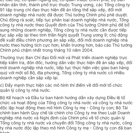
nhân dân tỉnh, thành phố trực thuộc Trung ương, các Tổng công ty
91 tập trung chỉ đạo thực hiện đề án tổng thể sắp xếp, đổi mới
doanh nghiệp nhà nước đã được Thủ tướng Chính phủ phê duyệt.
Chủ động rà soát, tiếp tục phân loại doanh nghiệp nhà nước, Tổng
công ty nhà nước theo Quyết định của Thủ tướng Chính phủ để bổ
sung những doanh nghiệp, Tổng công ty nhà nước cần được tiếp
tục sắp xếp lại theo tinh thần Nghị quyết Trung ương 9; chủ động
đề xuất điều chỉnh phương án sắp xếp, đổi mới doanh nghiệp nhà
nước theo hướng tích cực hơn, khẩn trương hơn, báo cáo Thủ tướng
Chính phủ chậm nhất trong tháng 10 năm 2004.
Thường trực Ban Chỉ đạo Đổi mới và Phát triển doanh nghiệp trực
tiếp kiểm tra, đôn đốc, hướng dẫn việc thực hiện đề án sắp xếp, đổi
mới doanh nghiệp nhà nước, tiếp tục thực hiện việc giao ban hàng
quý với một số Bộ, địa phương, Tổng công ty nhà nước có nhiều
doanh nghiệp cần sắp xếp lại.
c) Đẩy mạnh thực hiện các mô hình thí điểm về đổi mới tổ chức
quản lý công ty nhà nước.
Bộ Kế hoạch và Đầu tư ban hành hướng dẫn xây dựng Điều lệ tổ
chức và hoạt động của Tổng công ty nhà nước và công ty nhà nước
độc lập hoạt động theo mô hình Công ty mẹ - Công ty con; Bộ Tài
chính ban hành Quy chế tài chính cho Công ty me theo Luật Doanh
nghiệp nhà nước và Nghị định của Chính phủ về tổ chức quản lý
Tổng công ty nhà nước và chuyển đổi Tổng công ty nhà nước, công
ty nhà nước độc lập theo mô hình Công ty mẹ - Công ty con đã ban
hành.