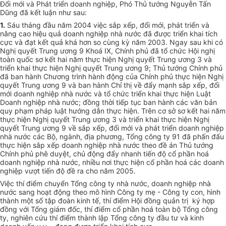
Đổi mới và Phát triển doanh nghiệp, Phó Thủ tướng Nguyễn Tấn
Dũng đã kết luận như sau:
1.
Sáu tháng đầu năm 2004 việc sắp xếp, đổi mới, phát triển và
nâng cao hiệu quả doanh nghiệp nhà nước đã được triển khai tích
cực và đạt kết quả khá hơn so cùng kỳ năm 2003. Ngay sau khi có
Nghị quyết Trung ương 9 Khoá IX, Chính phủ đã tổ chức Hội nghị
toàn quốc sơ kết hai năm thực hiện Nghị quyết Trung ương 3 và
triển khai thực hiện Nghị quyết Trung ương 9; Thủ tướng Chính phủ
đã ban hành Chương trình hành động của Chính phủ thực hiện Nghị
quyết Trung ương 9 và ban hành Chỉ thị về đẩy mạnh sắp xếp, đổi
mới doanh nghiệp nhà nước và tổ chức triển khai thực hiện Luật
Doanh nghiệp nhà nước; đồng thời tiếp tục ban hành các văn bản
quy phạm pháp luật hướng dẫn thực hiện. Trên cơ sở sơ kết hai năm
thực hiện Nghị quyết Trung ương 3 và triển khai thực hiện Nghị
quyết Trung ương 9 về sắp xếp, đổi mới và phát triển doanh nghiệp
nhà nước các Bộ, ngành, địa phương, Tổng công ty 91 đã phấn đấu
thực hiện sắp xếp doanh nghiệp nhà nước theo đề án Thủ tướng
Chính phủ phê duyệt, chủ động đẩy nhanh tiến độ cổ phần hoá
doanh nghiệp nhà nước, nhiều nơi thực hiện cổ phần hoá các doanh
nghiệp vượt tiến độ đề ra cho năm 2005.
Việc thí điểm chuyển Tổng công ty nhà nước, doanh nghiệp nhà
nước sang hoạt động theo mô hình Công ty mẹ - Công ty con, hình
thành một số tập đoàn kinh tế, thí điểm Hội đồng quản trị ký hợp
đồng với Tổng giám đốc, thí điểm cổ phần hoá toàn bộ Tổng công
ty, nghiên cứu thí điểm thành lập Tổng công ty đầu tư và kinh