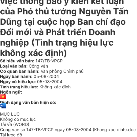
việc thông báo ý kiến kết luận
của Phó thủ tướng Nguyễn Tấn
Dũng tại cuộc họp Ban chỉ đạo
Đổi mới và Phát triển Doanh
nghiệp (Tình trạng hiệu lực
không xác định)
Số hiệu văn bản:
147/TB-VPCP
Loại văn bản:
Công văn
Cơ quan ban hành:
Văn phòng Chính phủ
Ngày ban hành:
05-08-2004
Ngày có hiệu lực:
05-08-2004
Không xác định
Tình trạng hiệu lực:
Ngôn ngữ:
Định dạng văn bản hiện có:
MỤC LỤC
Không có mục lục
Tải về (WORD)
Cong van so 147-TB-VPCP ngay 05-08-2004 (Khong xac dinh).doc
Tải lược đồ