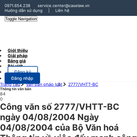
0971.654.238
service.center@caselaw.vn
Hướng dẫn sử dụng
|
Liên hệ
Toggle Navigation
Giới thiệu
Giải pháp
Bảng giá
Bài viết
Đăng ký
Đăng nhập
Trang chủ
Văn bản pháp luật
2777/VHTT-BC
Thông tin văn bản
84
0
Công văn số 2777/VHTT-BC
ngày 04/08/2004 Ngày
04/08/2004 của Bộ Văn hoá