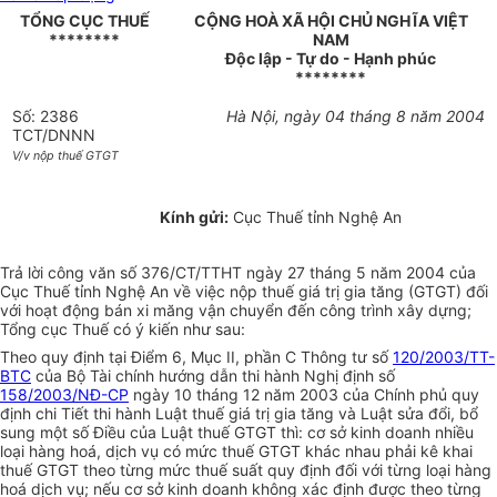
TỔNG CỤC THUẾ
CỘNG HOÀ XÃ HỘI CHỦ NGHĨA VIỆT
********
NAM
Độc lập - Tự do - Hạnh phúc
********
Số: 2386
Hà Nội, ngày 04 tháng 8 năm 2004
TCT/DNNN
V/v nộp thuế GTGT
Kính gửi:
Cục Thuế tỉnh Nghệ An
Trả lời công văn số 376/CT/TTHT ngày 27 tháng 5 năm 2004 của
Cục Thuế tỉnh Nghệ An về việc nộp thuế giá trị gia tăng (GTGT) đối
với hoạt động bán xi măng vận chuyển đến công trình xây dựng;
Tổng cục Thuế có ý kiến như sau:
Theo quy định tại Điểm 6, Mục II, phần C Thông tư số
120/2003/TT-
BTC
của Bộ Tài chính hướng dẫn thi hành Nghị định số
158/2003/NĐ-CP
ngày 10 tháng 12 năm 2003 của Chính phủ quy
định chi Tiết thi hành Luật thuế giá trị gia tăng và Luật sửa đổi, bổ
sung một số Điều của Luật thuế GTGT thì: cơ sở kinh doanh nhiều
loại hàng hoá, dịch vụ có mức thuế GTGT khác nhau phải kê khai
thuế GTGT theo từng mức thuế suất quy định đối với từng loại hàng
hoá dịch vụ; nếu cơ sở kinh doanh không xác định được theo từng