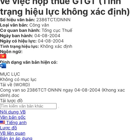
về việc nộp thuế GTGT (Tình
trạng hiệu lực không xác định)
Số hiệu văn bản:
2386TCT/DNNN
Loại văn bản:
Công văn
Cơ quan ban hành:
Tổng cục Thuế
Ngày ban hành:
04-08-2004
Ngày có hiệu lực:
04-08-2004
Không xác định
Tình trạng hiệu lực:
Ngôn ngữ:
Định dạng văn bản hiện có:
MỤC LỤC
Không có mục lục
Tải về (WORD)
Cong van so 2386TCT-DNNN ngay 04-08-2004 (Khong xac
dinh).doc
Tải lược đồ
Nội dung VB
Văn bản gốc
Tiếng anh
Lược đồ
VB liên quan
Bản án áp dụng