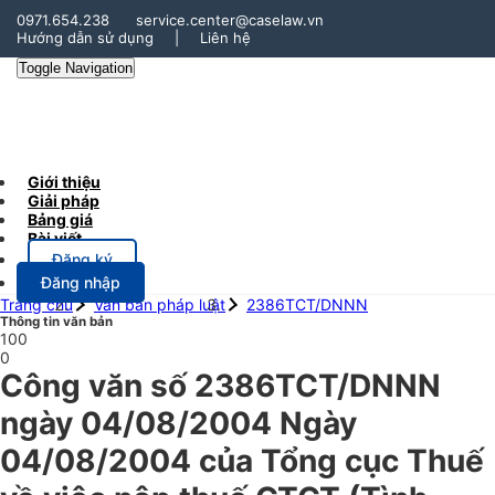
0971.654.238
service.center@caselaw.vn
Hướng dẫn sử dụng
|
Liên hệ
Toggle Navigation
Giới thiệu
Giải pháp
Bảng giá
Bài viết
Đăng ký
Đăng nhập
Trang chủ
Văn bản pháp luật
2386TCT/DNNN
Thông tin văn bản
100
0
Công văn số 2386TCT/DNNN
ngày 04/08/2004 Ngày
04/08/2004 của Tổng cục Thuế