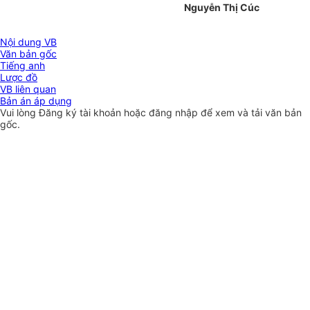
Nguyễn Thị Cúc
Nội dung VB
Văn bản gốc
Tiếng anh
Lược đồ
VB liên quan
Bản án áp dụng
Vui lòng
Đăng ký
tài khoản hoặc
đăng nhập
để xem và tải văn bản
gốc.