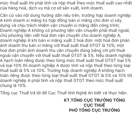
mức thuế suất thì phải tính và nộp thuế theo mức thuế suất cao nhất
của hàng hoá, dịch vụ mà cơ sở sản xuất, kinh doanh.
Căn cứ vào nội dung hướng dẫn nêu trên, trường hợp doanh nghiệp
A kinh doanh xi măng ký hợp đồng bán xi măng cho đơn vị xây
dựng và chịu trách nhiệm vận chuyển xi măng đến công trình;
Doanh nghiệp A không có phương tiện vận chuyển phải thuê ngoài,
chủ phương tiện viết hoá đơn vận chuyển cho doanh nghiệp A,
doanh nghiệp A khi bán xi măng xuất 2 hoá đơn: một hoá đơn phản
ánh doanh thu bán xi măng với thuế suất thuế GTGT là 10%; một
hoá đơn phản ánh doanh thu vận chuyển đúng bằng chi phí thuê
ngoài vận chuyển với thuế suất thuế GTGT là 5%. Nếu doanh nghiệp
A hạch toán riêng được theo từng mức thuế suất thuế GTGT loại 5%
và loại 10% thì doanh nghiệp A được tính và nộp thuế theo từng loại
thuế suất là 5% và 10%. Trường hợp doanh nghiệp A không hạch
toán riêng được theo từng loại thuế suất thuế GTGT là 5% và 10% thì
doanh nghiệp A phải tính và nộp thuế GTGT theo mức thuế suất
chung là 10%.
Tổng cục Thuế trả lời để Cục Thuế tỉnh Nghệ An biết và thực hiện.
KT.TỔNG CỤC TRƯỞNG TỔNG
CỤC THUẾ
PHÓ TỔNG CỤC TRƯỞNG