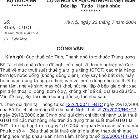
BỘ TÀI CHÍNH
CỘNG HOÀ XÃ HỘI CHỦ NGHĨA VIỆT NAM
********
Độc lập - Tự do - Hạnh phúc
********
Số:
Hà Nội, ngày 23 tháng 7 năm 2004
8159/TC/TCT
Về việc thuế suất thuế
giá trị gia tăng
CÔNG VĂN
Kính gửi:
Cục thuế các Tỉnh, Thành phố trực thuộc Trung ương
Bộ Tài chính nhận được đề nghị của một số doanh nghiệp và Cục
Thuế về mức thuế suất thuế giá trị gia tăng (GTGT) các mặt hàng:
bình lọc nước uống (không dùng điện); máy sấy khô bát đĩa; máy
bơm nước dùng trong gia đình; van vòi nước dùng cho các thiết bị
nhà tắm, nhà vệ sinh; máy hút khói, hút mùi lắp ở bếp gia đình; xạc
pin điện thoại di động; bơm ô xy, không khí bể cá; đĩa lau đầu từ...
Vấn đề này, Bộ Tài chính hướng dẫn cụ thể như sau
:
1. Theo qui định tại Thông tư số
122/2000/TT-BTC
ngày 29/12/2000
của Bộ Tài chính hướng dẫn thi hành Nghị định số
79/2000/NĐ-CP
ngày 29/12/2000 của Chính phủ qui định chi tiết thi hành Luật thuế
GTGT thì các mặt hàng nêu trên áp dụng thuế suất thuế GTGT là
10%. Trường hợp trước ngày 1/1/2004 cơ quan Hải quan căn cứ vào
Phụ lục số 4 - Biểu thuế suất thuế giá trị gia tăng theo danh mục
hàng hoá nhập khẩu (Ban hành kèm Thông tư số
122/2000/TT-BTC