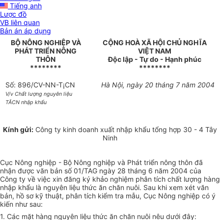
Tiếng anh
Lược đồ
VB liên quan
Bản án áp dụng
BỘ NÔNG NGHIỆP VÀ
CỘNG HOÀ XÃ HỘI CHỦ NGHĨA
PHÁT TRIỂN NÔNG
VIỆT NAM
THÔN
Độc lập - Tự do - Hạnh phúc
********
********
Số: 896/CV-NN-T¡CN
Hà Nội, ngày 20 tháng 7 năm 2004
V/v Chất lượng nguyên liệu
TĂCN nhập khẩu
Kính gửi:
Công ty kinh doanh xuất nhập khẩu tổng hợp 30 - 4 Tây
Ninh
Cục Nông nghiệp - Bộ Nông nghiệp và Phát triển nông thôn đã
nhận được văn bản số 01/TAG ngày 28 tháng 6 năm 2004 của
Công ty về việc xin đăng ký khảo nghiệm phân tích chất lượng hàng
nhập khẩu là nguyên liệu thức ăn chăn nuôi. Sau khi xem xét văn
bản, hồ sơ kỹ thuật, phân tích kiểm tra mẫu, Cục Nông nghiệp có ý
kiến như sau:
1. Các mặt hàng nguyên liệu thức ăn chăn nuôi nêu dưới đây: