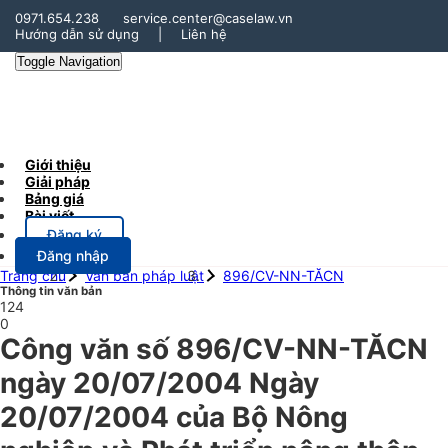
0971.654.238
service.center@caselaw.vn
Hướng dẫn sử dụng
|
Liên hệ
Toggle Navigation
Giới thiệu
Giải pháp
Bảng giá
Bài viết
Đăng ký
Đăng nhập
Trang chủ
Văn bản pháp luật
896/CV-NN-TĂCN
Thông tin văn bản
124
0
Công văn số 896/CV-NN-TĂCN
ngày 20/07/2004 Ngày
20/07/2004 của Bộ Nông