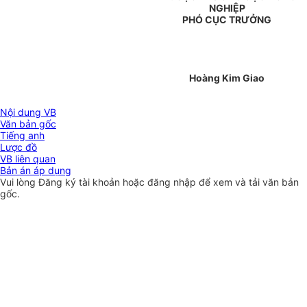
NGHIỆP
PHÓ CỤC TRƯỞNG
Hoàng Kim Giao
Nội dung VB
Văn bản gốc
Tiếng anh
Lược đồ
VB liên quan
Bản án áp dụng
Vui lòng
Đăng ký
tài khoản hoặc
đăng nhập
để xem và tải văn bản
gốc.