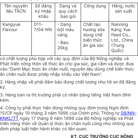
Tên nguyên
Số đăng
Dạng và
Công dụng
Hãng, nước
liệu TĂCN
ký nhập
quy cách
sản xuất
khẩu
bao gói
Kangyue
011-
- Dạng
Chất tạo
Nanning
Flavour
7/04-NN
bột màu
hương sữa
Kang Yue
vàng.
dùng chế
Feed Co.,
biến thức
Ltd., China
- Bao:
ăn gia súc
(Trung
20kg
Quốc)
có chất lượng phù hợp với các quy định của Bộ Nông nghiệp và
Phát triển nông thôn về thức ăn cho gia súc, gia cầm và được đưa
vào “Danh Mục thức ăn chăn nuôi, nguyên liệu dùng chế biến thức
ăn chăn nuôi được phép nhập khẩu vào Việt Nam”.
2. Hàng nhập về phải đảm bảo đúng chất lượng như hồ sơ đã đăng
ký.
3. Hàng bán ra thị trường phải có nhãn bằng tiếng Việt Nam đính
kèm.
4. Công ty phải thực hiện đúng những quy định trong Nghị định
15/CP ngày 19 tháng 3 năm 1996 của Chính phủ; Thông tư
08/NN-
KNKL/TT
ngày 17 tháng 9 năm 1996 của Bộ Nông nghiệp và Phát
triển nông thôn về Quản lý thức ăn chăn nuôi cũng như những quy
định pháp luật hiện hành khác có liên quan.
KT. CỤC TRƯỞNG CỤC NÔNG