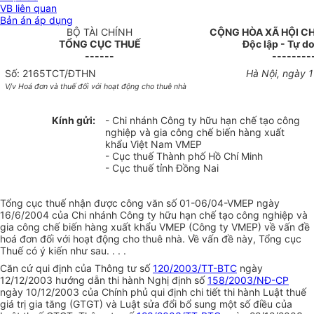
VB liên quan
Bản án áp dụng
BỘ TÀI CHÍNH
CỘNG HÒA XÃ HỘI C
TỔNG CỤC THUẾ
Độc lập - Tự d
------
--------
Số: 2165TCT/ĐTHN
Hà Nội, ngày 
V/v Hoá đơn và thuế đối với hoạt động cho thuê nhà
Kính gửi:
- Chi nhánh Công ty hữu hạn chế tạo công
nghiệp và gia công chế biến hàng xuất
khẩu Việt Nam VMEP
- Cục thuế Thành phố Hồ Chí Minh
- Cục thuế tỉnh Đồng Nai
Tổng cục thuế nhận được công văn số 01-06/04-VMEP ngày
16/6/2004 của Chi nhánh Công ty hữu hạn chế tạo công nghiệp và
gia công chế biến hàng xuất khẩu VMEP (Công ty VMEP) về vấn đề
hoá đơn đối với hoạt động cho thuê nhà. Về vấn đề này, Tổng cục
Thuế có ý kiến như sau. . . .
Căn cứ qui định của Thông tư số
120/2003/TT-BTC
ngày
12/12/2003 hướng dẫn thi hành Nghị định số
158/2003/NĐ-CP
ngày 10/12/2003 của Chính phủ qui định chi tiết thi hành Luật thuế
giá trị gia tăng (GTGT) và Luật sửa đổi bổ sung một số điều của