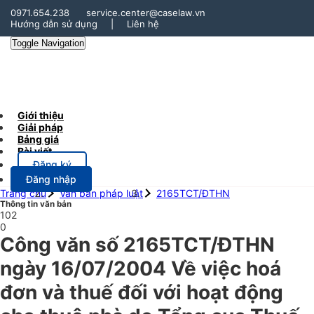
0971.654.238
service.center@caselaw.vn
Hướng dẫn sử dụng
|
Liên hệ
Toggle Navigation
Giới thiệu
Giải pháp
Bảng giá
Bài viết
Đăng ký
Đăng nhập
Trang chủ
Văn bản pháp luật
2165TCT/ĐTHN
Thông tin văn bản
102
0
Công văn số 2165TCT/ĐTHN
ngày 16/07/2004 Về việc hoá
đơn và thuế đối với hoạt động