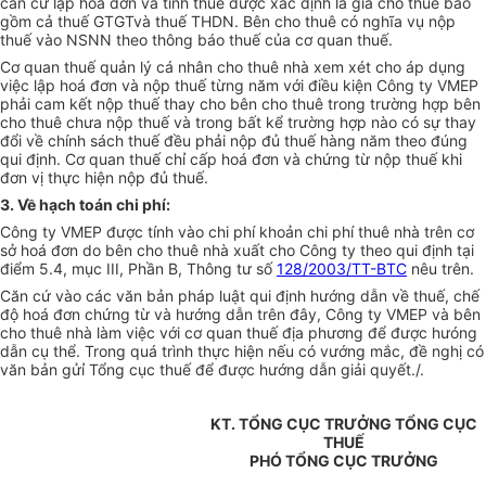
căn cứ lập hoá đơn và tính thuế được xác định là giá cho thuê bao
gồm cả thuế GTGTvà thuế THDN. Bên cho thuê có nghĩa vụ nộp
thuế vào NSNN theo thông báo thuế của cơ quan thuế.
Cơ quan thuế quản lý cá nhân cho thuê nhà xem xét cho áp dụng
việc lập hoá đơn và nộp thuế từng năm với điều kiện Công ty VMEP
phải cam kết nộp thuế thay cho bên cho thuê trong trường hợp bên
cho thuê chưa nộp thuế và trong bất kể trường hợp nào có sự thay
đổi về chính sách thuế đều phải nộp đủ thuế hàng năm theo đúng
qui định. Cơ quan thuế chỉ cấp hoá đơn và chứng từ nộp thuế khi
đơn vị thực hiện nộp đủ thuế.
3. Về hạch toán chi phí:
Công ty VMEP được tính vào chi phí khoản chi phí thuê nhà trên cơ
sở hoá đơn do bên cho thuê nhà xuất cho Công ty theo qui định tại
điểm 5.4, mục III, Phần B, Thông tư số
128/2003/TT-BTC
nêu trên.
Căn cứ vào các văn bản pháp luật qui định hướng dẫn về thuế, chế
độ hoá đơn chứng từ và hướng dẫn trên đây, Công ty VMEP và bên
cho thuê nhà làm việc với cơ quan thuế địa phương để được hưóng
dẫn cụ thể. Trong quá trình thực hiện nếu có vướng mắc, đề nghị có
văn bản gửỉ Tổng cục thuế để được hướng dẫn giải quyết./.
KT. TỔNG CỤC TRƯỞNG TỔNG CỤC
THUẾ
PHÓ TỔNG CỤC TRƯỞNG