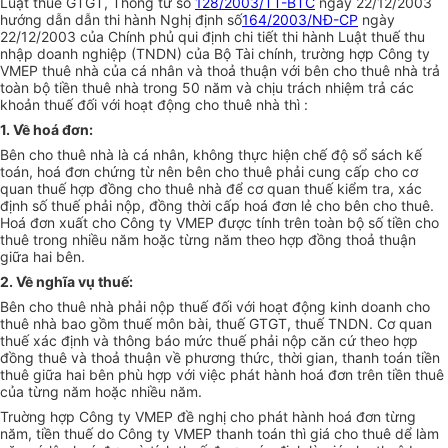
Luật thuế GTGT, Thông tư số
128/2003/TT-BTC
ngày 22/12/2003
hướng dẫn dẫn thi hành Nghị định số
164/2003/NĐ-CP
ngày
22/12/2003 của Chính phủ qui định chi tiết thi hành Luật thuế thu
nhập doanh nghiệp (TNDN) của Bộ Tài chính, trường hợp Công ty
VMEP thuê nhà của cá nhân và thoả thuận với bên cho thuê nhà trả
toàn bộ tiền thuê nhà trong 50 năm và chịu trách nhiệm trả các
khoản thuế đối với hoạt động cho thuê nhà thì :
1. Về hoá đơn:
Bên cho thuê nhà là cá nhân, không thực hiện chế độ sổ sách kế
toán, hoá đơn chứng từ nên bên cho thuê phải cung cấp cho cơ
quan thuế hợp đồng cho thuê nhà để cơ quan thuế kiểm tra, xác
định số thuế phải nộp, đồng thời cấp hoá đơn lẻ cho bên cho thuê.
Hoá đơn xuất cho Công ty VMEP được tính trên toàn bộ số tiền cho
thuê trong nhiều năm hoặc từng năm theo hợp đồng thoả thuận
giữa hai bên.
2. Về nghĩa vụ thuế:
Bên cho thuê nhà phải nộp thuế đối với hoạt động kinh doanh cho
thuê nhà bao gồm thuế môn bài, thuế GTGT, thuế TNDN. Cơ quan
thuế xác định và thông báo mức thuế phải nộp căn cứ theo hợp
đồng thuê và thoả thuận về phương thức, thời gian, thanh toán tiền
thuê giữa hai bên phù hợp với việc phát hành hoá đơn trên tiền thuê
của từng năm hoặc nhiều năm.
Truờng hợp Công ty VMEP đề nghị cho phát hành hoá đơn từng
năm, tiền thuế do Công ty VMEP thanh toán thì giá cho thuê dể làm