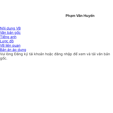
Phạm Văn Huyến
Nội dung VB
Văn bản gốc
Tiếng anh
Lược đồ
VB liên quan
Bản án áp dụng
Vui lòng
Đăng ký
tài khoản hoặc
đăng nhập
để xem và tải văn bản
gốc.