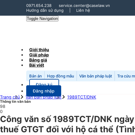
0971.654.238
service.center@caselaw.vn
Hướng dẫn sử dụng
|
Liên hệ
Toggle Navigation
Giới thiệu
Giải pháp
Bảng giá
Bài viết
Bản án
Hợp đồng mẫu
Văn bản pháp luật
Tra cứu 
Đăng ký
Đăng nhập
Trang chủ
Văn bản pháp luật
1989TCT/DNK
Thông tin văn bản
98
0
Công văn số 1989TCT/DNK ngày 
thuế GTGT đối với hộ cá thể (Tìn