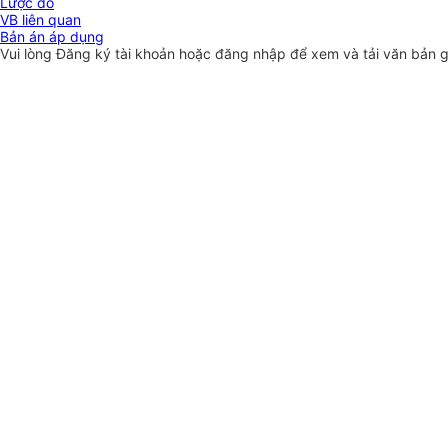
Lược đồ
VB liên quan
Bản án áp dụng
Vui lòng
Đăng ký
tài khoản hoặc
đăng nhập
để xem và tải văn bản 