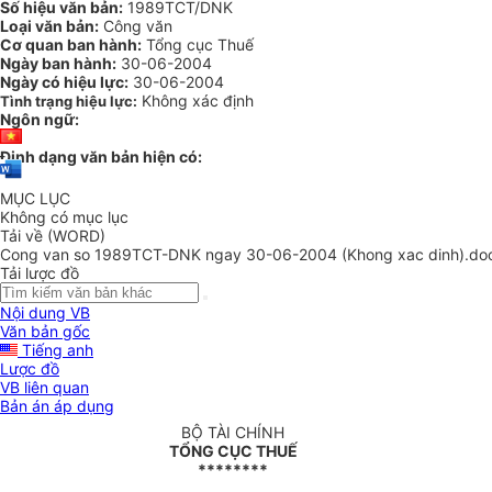
Số hiệu văn bản:
1989TCT/DNK
Loại văn bản:
Công văn
Cơ quan ban hành:
Tổng cục Thuế
Ngày ban hành:
30-06-2004
Ngày có hiệu lực:
30-06-2004
Không xác định
Tình trạng hiệu lực:
Ngôn ngữ:
Định dạng văn bản hiện có:
MỤC LỤC
Không có mục lục
Tải về (WORD)
Cong van so 1989TCT-DNK ngay 30-06-2004 (Khong xac dinh).do
Tải lược đồ
Nội dung VB
Văn bản gốc
Tiếng anh
Lược đồ
VB liên quan
Bản án áp dụng
BỘ TÀI CHÍNH
TỔNG CỤC THUẾ
********