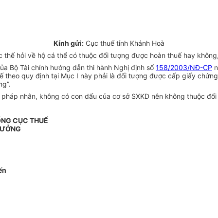
Kính gửi:
Cục thuế tỉnh Khánh Hoà
thế hỏi về hộ cá thể có thuộc đối tượng được hoàn thuế hay không,
a Bộ Tài chính hướng dẫn thi hành Nghị định số
158/2003/NĐ-CP
n
ế theo quy định tại Mục I này phải là đối tượng được cấp giấy chứn
ng”.
 là pháp nhân, không có con dấu của cơ sở SXKD nên không thuộc đố
ỔNG CỤC THUẾ
RƯỞNG
ến