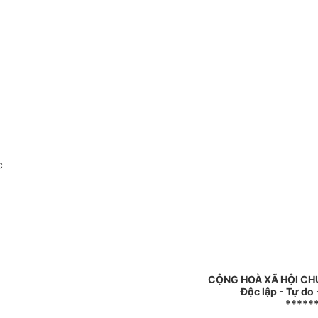
c
CỘNG HOÀ XÃ HỘI CH
Độc lập - Tự do
*****