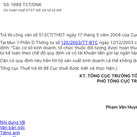
Số: 1989 TCT/DNK
V/v Hoàn thuế GTGT đối với hộ cá thể
Trả lời công văn số 513CT/THDT ngày 17 tháng 5 năm 2004 của Cục 
Tại Mục 1 Phần D Thông tư số
120/2003/TT-BTC
ngày 12/12/2003 củ
định: “Các cơ sở kinh doanh, tổ chức thuộc đối tượng được hoàn thu
từ kế toán theo chế độ quy định và có tài Khoản tiền gửi tại ngân hà
Căn cứ quy định nêu trên thì hộ sản xuất kinh doanh cá thể không
Tổng cục Thuế trả lời để Cục thuế được biết và thực hiện./.
KT. TỔNG CỤC TRƯỞNG T
PHÓ TỔNG CỤC T
Phạm Văn Huy
Nội dung VB
Văn bản gốc
Tiếng anh