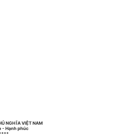
HỦ NGHĨA VIỆT NAM
o - Hạnh phúc
****