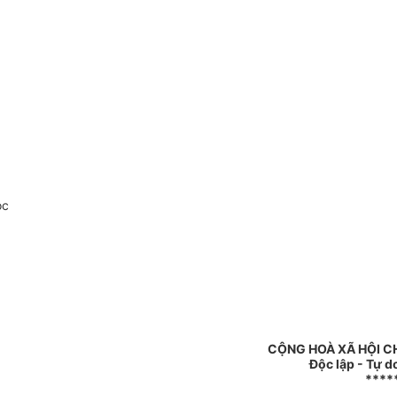
oc
CỘNG HOÀ XÃ HỘI C
Độc lập - Tự d
****