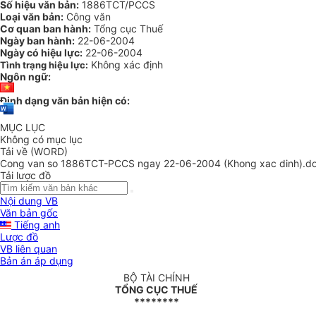
Số hiệu văn bản:
1886TCT/PCCS
Loại văn bản:
Công văn
Cơ quan ban hành:
Tổng cục Thuế
Ngày ban hành:
22-06-2004
Ngày có hiệu lực:
22-06-2004
Không xác định
Tình trạng hiệu lực:
Ngôn ngữ:
Định dạng văn bản hiện có:
MỤC LỤC
Không có mục lục
Tải về (WORD)
Cong van so 1886TCT-PCCS ngay 22-06-2004 (Khong xac dinh).d
Tải lược đồ
Nội dung VB
Văn bản gốc
Tiếng anh
Lược đồ
VB liên quan
Bản án áp dụng
BỘ TÀI CHÍNH
TỔNG CỤC THUẾ
********