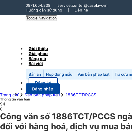
0971.654.238
service.center@caselaw.vn
Hướng dẫn sử dụng
|
Liên hệ
Toggle Navigation
Giới thiệu
Giải pháp
Bảng giá
Bài viết
Bản án
Hợp đồng mẫu
Văn bản pháp luật
Tra cứu 
Đăng ký
Đăng nhập
Trang chủ
Văn bản pháp luật
1886TCT/PCCS
Thông tin văn bản
94
0
Công văn số 1886TCT/PCCS ngày
đối với hàng hoá, dịch vụ mua bá