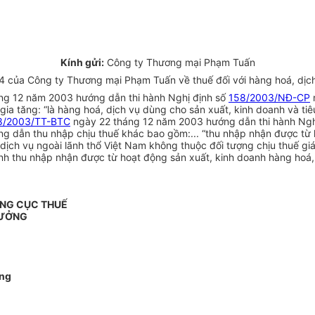
Kính gửi:
Công ty Thương mại Phạm Tuấn
 của Công ty Thương mại Phạm Tuấn về thuế đối với hàng hoá, dịch
ng 12 năm 2003 hướng dẫn thi hành Nghị định số
158/2003/NĐ-CP
n
rị gia tăng: “là hàng hoá, dịch vụ dùng cho sản xuất, kinh doanh và
8/2003/TT-BTC
ngày 22 tháng 12 năm 2003 hướng dẫn thi hành Ngh
ng dẫn thu nhập chịu thuế khác bao gồm:... “thu nhập nhận được từ 
dịch vụ ngoài lãnh thổ Việt Nam không thuộc đối tượng chịu thuế gi
ịnh thu nhập nhận được từ hoạt động sản xuất, kinh doanh hàng hoá
NG CỤC THUẾ
RƯỞNG
ng