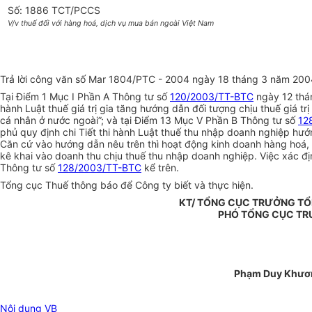
Số: 1886 TCT/PCCS
V/v thuế đối với hàng hoá, dịch vụ mua bán ngoài Việt Nam
Trả lời công văn số Mar 1804/PTC - 2004 ngày 18 tháng 3 năm 2004
Tại Điểm 1 Mục I Phần A Thông tư số
120/2003/TT-BTC
ngày 12 thá
hành Luật thuế giá trị gia tăng hướng dẫn đối tượng chịu thuế giá t
cá nhân ở nước ngoài”; và tại Điểm 13 Mục V Phần B Thông tư số
12
phủ quy định chi Tiết thi hành Luật thuế thu nhập doanh nghiệp hướ
Căn cứ vào hướng dẫn nêu trên thì hoạt động kinh doanh hàng hoá, 
kê khai vào doanh thu chịu thuế thu nhập doanh nghiệp. Việc xác đ
Thông tư số
128/2003/TT-BTC
kể trên.
Tổng cục Thuế thông báo để Công ty biết và thực hiện.
KT/ TỔNG CỤC TRƯỞNG TỔ
PHÓ TỔNG CỤC T
Phạm Duy Khươ
Nội dung VB