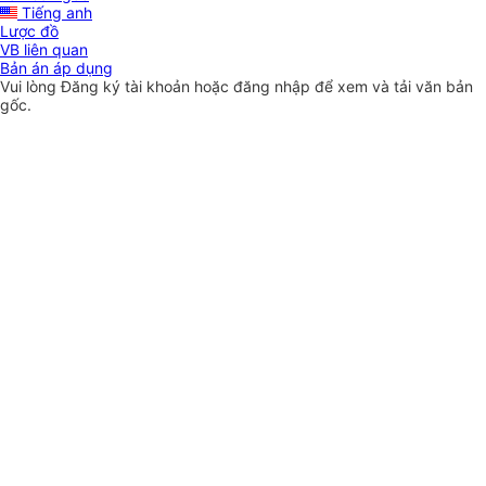
Tiếng anh
Lược đồ
VB liên quan
Bản án áp dụng
Vui lòng
Đăng ký
tài khoản hoặc
đăng nhập
để xem và tải văn bản
gốc.