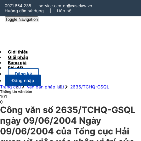
0971.654.238
service.center@caselaw.vn
Hướng dẫn sử dụng
|
Liên hệ
Toggle Navigation
Giới thiệu
Giải pháp
Bảng giá
Bài viết
Đăng ký
Đăng nhập
Trang chủ
Văn bản pháp luật
2635/TCHQ-GSQL
Thông tin văn bản
101
0
Công văn số 2635/TCHQ-GSQL
ngày 09/06/2004 Ngày
09/06/2004 của Tổng cục Hải