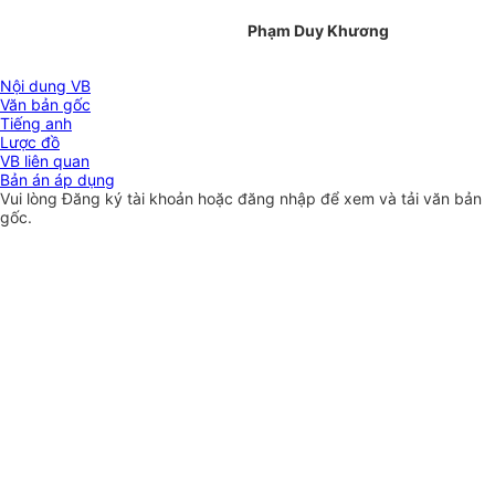
Phạm Duy Khương
Nội dung VB
Văn bản gốc
Tiếng anh
Lược đồ
VB liên quan
Bản án áp dụng
Vui lòng
Đăng ký
tài khoản hoặc
đăng nhập
để xem và tải văn bản
gốc.