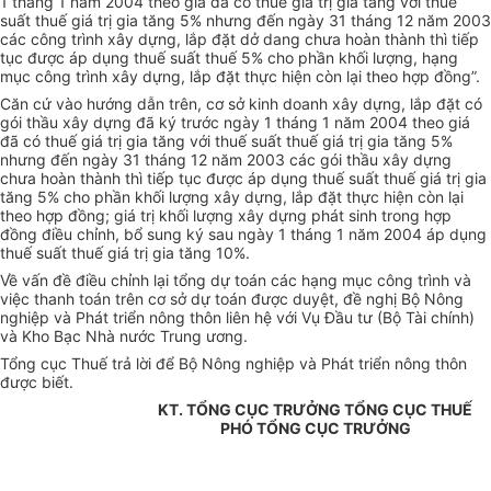
1 tháng 1 năm 2004 theo giá đã có thuế giá trị gia tăng với thuế
suất thuế giá trị gia tăng 5% nhưng đến ngày 31 tháng 12 năm 2003
các công trình xây dựng, lắp đặt dở dang chưa hoàn thành thì tiếp
tục được áp dụng thuế suất thuế 5% cho phần khối lượng, hạng
mục công trình xây dựng, lắp đặt thực hiện còn lại theo hợp đồng”.
Căn cứ vào hướng dẫn trên, cơ sở kinh doanh xây dựng, lắp đặt có
gói thầu xây dựng đã ký trước ngày 1 tháng 1 năm 2004 theo giá
đã có thuế giá trị gia tăng với thuế suất thuế giá trị gia tăng 5%
nhưng đến ngày 31 tháng 12 năm 2003 các gói thầu xây dựng
chưa hoàn thành thì tiếp tục được áp dụng thuế suất thuế giá trị gia
tăng 5% cho phần khối lượng xây dựng, lắp đặt thực hiện còn lại
theo hợp đồng; giá trị khối lượng xây dựng phát sinh trong hợp
đồng điều chỉnh, bổ sung ký sau ngày 1 tháng 1 năm 2004 áp dụng
thuế suất thuế giá trị gia tăng 10%.
Về vấn đề điều chỉnh lại tổng dự toán các hạng mục công trình và
việc thanh toán trên cơ sở dự toán được duyệt, đề nghị Bộ Nông
nghiệp và Phát triển nông thôn liên hệ với Vụ Đầu tư (Bộ Tài chính)
và Kho Bạc Nhà nước Trung ương.
Tổng cục Thuế trả lời để Bộ Nông nghiệp và Phát triển nông thôn
được biết.
KT. TỔNG CỤC TRƯỞNG TỔNG CỤC THUẾ
PHÓ TỔNG CỤC TRƯỞNG