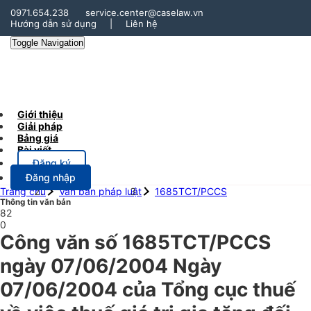
0971.654.238
service.center@caselaw.vn
Hướng dẫn sử dụng
|
Liên hệ
Toggle Navigation
Giới thiệu
Giải pháp
Bảng giá
Bài viết
Đăng ký
Đăng nhập
Trang chủ
Văn bản pháp luật
1685TCT/PCCS
Thông tin văn bản
82
0
Công văn số 1685TCT/PCCS
ngày 07/06/2004 Ngày
07/06/2004 của Tổng cục thuế