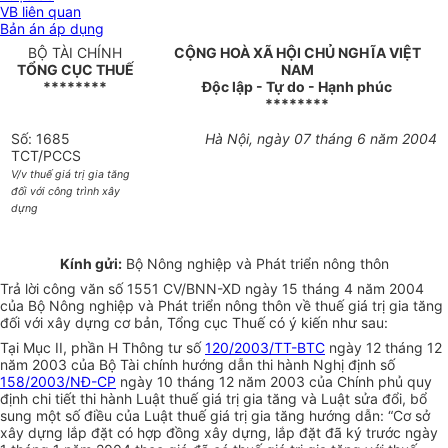
VB liên quan
Bản án áp dụng
BỘ TÀI CHÍNH
CỘNG HOÀ XÃ HỘI CHỦ NGHĨA VIỆT
TỔNG CỤC THUẾ
NAM
********
Độc lập - Tự do - Hạnh phúc
********
Số: 1685
Hà Nội, ngày 07 tháng 6 năm 2004
TCT/PCCS
V/v thuế giá trị gia tăng
đối với công trình xây
dựng
Kính gửi:
Bộ Nông nghiệp và Phát triển nông thôn
Trả lời công văn số 1551 CV/BNN-XD ngày 15 tháng 4 năm 2004
của Bộ Nông nghiệp và Phát triển nông thôn về thuế giá trị gia tăng
đối với xây dựng cơ bản, Tổng cục Thuế có ý kiến như sau:
Tại Mục II, phần H Thông tư số
120/2003/TT-BTC
ngày 12 tháng 12
năm 2003 của Bộ Tài chính hướng dẫn thi hành Nghị định số
158/2003/NĐ-CP
ngày 10 tháng 12 năm 2003 của Chính phủ quy
định chi tiết thi hành Luật thuế giá trị gia tăng và Luật sửa đổi, bổ
sung một số điều của Luật thuế giá trị gia tăng hướng dẫn: “Cơ sở
xây dựng lắp đặt có hợp đồng xây dựng, lắp đặt đã ký trước ngày