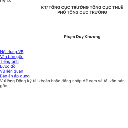
hiện./.
KT/ TỔNG CỤC TRƯỞNG TỔNG CỤC THUẾ
PHÓ TỔNG CỤC TRƯỞNG
Phạm Duy Khương
Nội dung VB
Văn bản gốc
Tiếng anh
Lược đồ
VB liên quan
Bản án áp dụng
Vui lòng
Đăng ký
tài khoản hoặc
đăng nhập
để xem và tải văn bản
gốc.