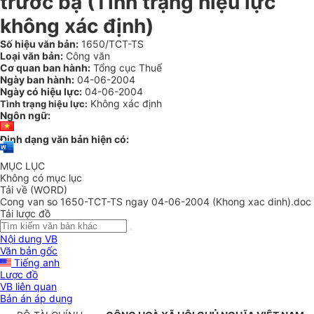
trước bạ (Tình trạng hiệu lực
không xác định)
Số hiệu văn bản:
1650/TCT-TS
Loại văn bản:
Công văn
Cơ quan ban hành:
Tổng cục Thuế
Ngày ban hành:
04-06-2004
Ngày có hiệu lực:
04-06-2004
Không xác định
Tình trạng hiệu lực:
Ngôn ngữ:
Định dạng văn bản hiện có:
MỤC LỤC
Không có mục lục
Tải về (WORD)
Cong van so 1650-TCT-TS ngay 04-06-2004 (Khong xac dinh).doc
Tải lược đồ
Nội dung VB
Văn bản gốc
Tiếng anh
Lược đồ
VB liên quan
Bản án áp dụng