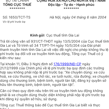
BỘ TÀI CHÍNH
CỘNG HOÀ XÃ HỘI CHỦ NGHĨA VIỆT NAM
TỔNG CỤC THUẾ
Độc lập - Tự do - Hạnh phúc
********
********
Số: 1650/TCT-TS
Hà Nội, ngày 04 tháng 6 năm 2004
V/v lệ phí trước bạ
Kính gửi
: Cục thuế tỉnh Gia Lai
Trả lời công văn số 931/CT-THDT ngày 13/5/2004 của Cục thuế tỉnh
Gia Lai và Tờ trình số 34 TT/PT-TH ngày 10/5/204 của Đài phát
thanh truyền hình tỉnh Gia Lai về việc đề nghị cho phép không thu lệ
phí trước bạ đối với xe truyền hình lưu động, Tổng cục Thuế có ý
kiến như sau:
Tại khoản 11, Điều 3 Nghị định số
176/1999/NĐ-CP
ngày
21/12/1999 của Chính phủ về lệ phí trước bạ quy định các trường
hợp sau không phải nộp lệ phí trước bạ: “Xe chuyên dùng: xe cứu
hoả, xe cứu thương, xe chở rác, xe tưới nước, rửa đường; xe chuyên
dùng cho thương binh, bệnh binh, người tàn tật, đăng ký quyền sở
hữu tên thương binh, bệnh binh, người tàn tật”.
Căn cứ theo quy định nêu trên thì xe truyền hình lưu động không
phải là xe chuyên dùng thuộc diện không phải nộp lệ phí trước bạ
khi đăng ký quyền sở hữu, sử dụng.
Tổng cục Thuế thông báo để Cục thuế tỉnh Gia Lai biết và thực