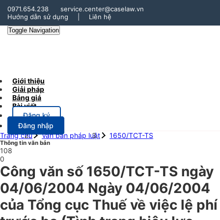
0971.654.238
service.center@caselaw.vn
Hướng dẫn sử dụng
|
Liên hệ
Toggle Navigation
Giới thiệu
Giải pháp
Bảng giá
Bài viết
Đăng ký
Đăng nhập
Trang chủ
Văn bản pháp luật
1650/TCT-TS
Thông tin văn bản
108
0
Công văn số 1650/TCT-TS ngày
04/06/2004 Ngày 04/06/2004
của Tổng cục Thuế về việc lệ phí