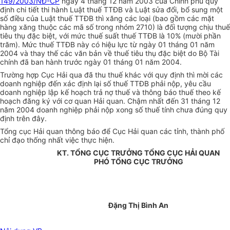
149/2003/NĐ-CP
ngày 4 tháng 12 năm 2003 của Chính phủ quy
định chi tiết thi hành Luật thuế TTĐB và Luật sửa đổi, bổ sung một
số điều của Luật thuế TTĐB thì xăng các loại (bao gồm các mặt
hàng xăng thuộc các mã số trong nhóm 2710) là đối tượng chịu thuế
tiêu thụ đặc biệt, với mức thuế suất thuế TTĐB là 10% (mười phần
trăm). Mức thuế TTĐB này có hiệu lực từ ngày 01 tháng 01 năm
2004 và thay thế các văn bản về thuế tiêu thụ đặc biệt do Bộ Tài
chính đã ban hành trước ngày 01 tháng 01 năm 2004.
Trường hợp Cục Hải qua đã thu thuế khác với quy định thì mời các
doanh nghiệp đến xác định lại số thuế TTĐB phải nộp, yêu cầu
doanh nghiệp lập kế hoạch trả nợ thuế và thông báo thuế theo kế
hoạch đăng ký với cơ quan Hải quan. Chậm nhất đến 31 tháng 12
năm 2004 doanh nghiệp phải nộp xong số thuế tính chưa đúng quy
định trên đây.
Tổng cục Hải quan thông báo để Cục Hải quan các tỉnh, thành phố
chỉ đạo thống nhất việc thực hiện.
KT. TỔNG CỤC TRƯỞNG TỔNG CỤC HẢI QUAN
PHÓ TỔNG CỤC TRƯỞNG
Đặng Thị Bình An