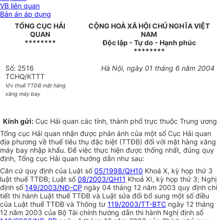
VB liên quan
Bản án áp dụng
TỔNG CỤC HẢI
CỘNG HOÀ XÃ HỘI CHỦ NGHĨA VIỆT
QUAN
NAM
********
Độc lập - Tự do - Hạnh phúc
********
Số: 2516
Hà Nội, ngày 01 tháng 6 năm 2004
TCHQ/KTTT
V/v thuế TTĐB mặt hàng
xăng máy bay
Kính gửi:
Cục Hải quan các tỉnh, thành phố trực thuộc Trung ương
Tổng cục Hải quan nhận được phản ánh của một số Cục Hải quan
địa phương về thuế tiêu thụ đặc biệt (TTĐB) đối với mặt hàng xăng
máy bay nhập khẩu. Để việc thực hiện được thống nhất, đúng quy
định, Tổng cục Hải quan hướng dẫn như sau:
Căn cứ quy định của Luật số
05/1998/QH10
Khoá X, kỳ họp thứ 3
luật thuế TTĐB; Luật số
08/2003/QH11
Khoá XI, kỳ họp thứ 3; Nghị
định số
149/2003/NĐ-CP
ngày 04 tháng 12 năm 2003 quy định chi
tiết thi hành Luật thuế TTĐB và Luật sửa đổi bổ sung một số điều
của Luật thuế TTĐB và Thông tư
119/2003/TT-BTC
ngày 12 tháng
12 năm 2003 của Bộ Tài chính hướng dẫn thi hành Nghị định số