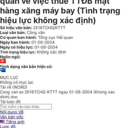
quan về việc thuế TTĐB mặt
hàng xăng máy bay (Tình trạng
hiệu lực không xác định)
Số hiệu văn bản:
2516TCHQ/KTTT
Loại văn bản:
Công văn
Cơ quan ban hành:
Tổng cục Hải quan
Ngày ban hành:
01-06-2004
Ngày có hiệu lực:
01-06-2004
Không xác định
Tình trạng hiệu lực:
Ngôn ngữ:
Định dạng văn bản hiện có:
MỤC LỤC
Không có mục lục
Tải về (WORD)
Cong van so 2516TCHQ-KTTT ngay 01-06-2004 (Khong xac
dinh).doc
Tải lược đồ
Nội dung VB
Văn bản gốc
Tiếng anh
Lược đồ