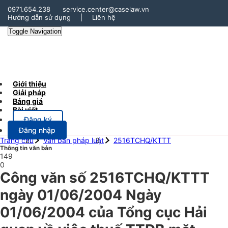
0971.654.238
service.center@caselaw.vn
Hướng dẫn sử dụng
|
Liên hệ
Toggle Navigation
Giới thiệu
Giải pháp
Bảng giá
Bài viết
Đăng ký
Đăng nhập
Trang chủ
Văn bản pháp luật
2516TCHQ/KTTT
Thông tin văn bản
149
0
Công văn số 2516TCHQ/KTTT
ngày 01/06/2004 Ngày
01/06/2004 của Tổng cục Hải