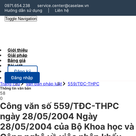
0971.654.238
service.center@caselaw.vn
Hướng dẫn sử dụng
|
Liên hệ
Toggle Navigation
Giới thiệu
Giải pháp
Bảng giá
Bài viết
Đăng ký
Đăng nhập
Trang chủ
Văn bản pháp luật
559/TĐC-THPC
Thông tin văn bản
58
0
Công văn số 559/TĐC-THPC
ngày 28/05/2004 Ngày
28/05/2004 của Bộ Khoa học và