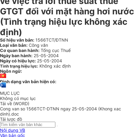
về việc trả lời thuế suất thuế
GTGT đối với mặt hàng hơi nước
(Tình trạng hiệu lực không xác
định)
Số hiệu văn bản:
1566TCT/ĐTNN
Loại văn bản:
Công văn
Cơ quan ban hành:
Tổng cục Thuế
Ngày ban hành:
25-05-2004
Ngày có hiệu lực:
25-05-2004
Không xác định
Tình trạng hiệu lực:
Ngôn ngữ:
Định dạng văn bản hiện có:
MỤC LỤC
Không có mục lục
Tải về (WORD)
Cong van so 1566TCT-DTNN ngay 25-05-2004 (Khong xac
dinh).doc
Tải lược đồ
Nội dung VB
Văn bản gốc