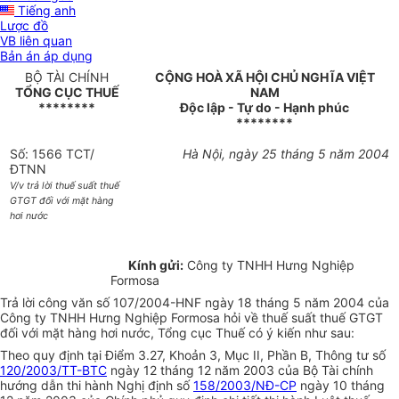
Tiếng anh
Lược đồ
VB liên quan
Bản án áp dụng
BỘ TÀI CHÍNH
CỘNG HOÀ XÃ HỘI CHỦ NGHĨA VIỆT
TỔNG CỤC THUẾ
NAM
********
Độc lập - Tự do - Hạnh phúc
********
Số: 1566 TCT/
Hà Nội, ngày 25 tháng 5 năm 2004
ĐTNN
V/v trả lời thuế suất thuế
GTGT đối với mặt hàng
hơi nước
Kính gửi:
Công ty TNHH Hưng Nghiệp
Formosa
Trả lời công văn số 107/2004-HNF ngày 18 tháng 5 năm 2004 của
Công ty TNHH Hưng Nghiệp Formosa hỏi về thuế suất thuế GTGT
đối với mặt hàng hơi nước, Tổng cục Thuế có ý kiến như sau:
Theo quy định tại Điểm 3.27, Khoản 3, Mục II, Phần B, Thông tư số
120/2003/TT-BTC
ngày 12 tháng 12 năm 2003 của Bộ Tài chính
hướng dẫn thi hành Nghị định số
158/2003/NĐ-CP
ngày 10 tháng