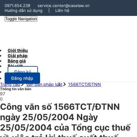
0971.654.238
service.center@caselaw.vn
Hướng dẫn sử dụng
|
Liên hệ
Toggle Navigation
Giới thiệu
Giải pháp
Bảng giá
Bài viết
Đăng ký
Đăng nhập
Trang chủ
Văn bản pháp luật
1566TCT/ĐTNN
Thông tin văn bản
97
0
Công văn số 1566TCT/ĐTNN
ngày 25/05/2004 Ngày
25/05/2004 của Tổng cục thuế