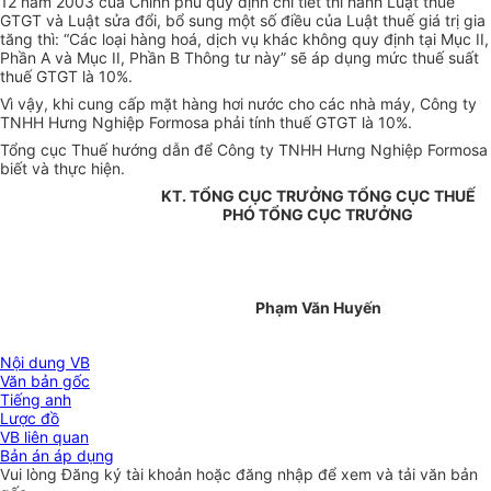
12 năm 2003 của Chính phủ quy định chi tiết thi hành Luật thuế
GTGT và Luật sửa đổi, bổ sung một số điều của Luật thuế giá trị gia
tăng thì: “Các loại hàng hoá, dịch vụ khác không quy định tại Mục II,
Phần A và Mục II, Phần B Thông tư này” sẽ áp dụng mức thuế suất
thuế GTGT là 10%.
Vì vậy, khi cung cấp mặt hàng hơi nước cho các nhà máy, Công ty
TNHH Hưng Nghiệp Formosa phải tính thuế GTGT là 10%.
Tổng cục Thuế hướng dẫn để Công ty TNHH Hưng Nghiệp Formosa
biết và thực hiện.
KT. TỔNG CỤC TRƯỞNG TỔNG CỤC THUẾ
PHÓ TỔNG CỤC TRƯỞNG
Phạm Văn Huyến
Nội dung VB
Văn bản gốc
Tiếng anh
Lược đồ
VB liên quan
Bản án áp dụng
Vui lòng
Đăng ký
tài khoản hoặc
đăng nhập
để xem và tải văn bản