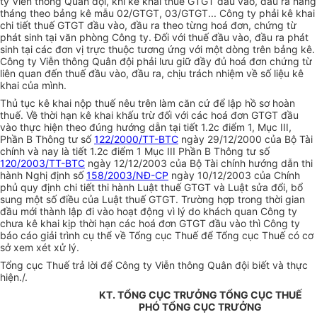
ty Viễn thông Quân đội, khi kê khai thuế GTGT đầu vào, đầu ra hàng
tháng theo bảng kê mẫu 02/GTGT, 03/GTGT... Công ty phải kê khai
chi tiết thuế GTGT đầu vào, đầu ra theo từng hoá đơn, chứng từ
phát sinh tại văn phòng Công ty. Đối với thuế đầu vào, đầu ra phát
sinh tại các đơn vị trực thuộc tương ứng với một dòng trên bảng kê.
Công ty Viễn thông Quân đội phải lưu giữ đầy đủ hoá đơn chứng từ
liên quan đến thuế đầu vào, đầu ra, chịu trách nhiệm về số liệu kê
khai của mình.
Thủ tục kê khai nộp thuế nêu trên làm căn cứ để lập hồ sơ hoàn
thuế. Về thời hạn kê khai khấu trừ đối với các hoá đơn GTGT đầu
vào thực hiện theo đúng hướng dẫn tại tiết 1.2c điểm 1, Mục III,
Phần B Thông tư số
122/2000/TT-BTC
ngày 29/12/2000 của Bộ Tài
chính và nay là tiết 1.2c điểm 1 Mục III Phần B Thông tư số
120/2003/TT-BTC
ngày 12/12/2003 của Bộ Tài chính hướng dẫn thi
hành Nghị định số
158/2003/NĐ-CP
ngày 10/12/2003 của Chính
phủ quy định chi tiết thi hành Luật thuế GTGT và Luật sửa đổi, bổ
sung một số điều của Luật thuế GTGT. Trường hợp trong thời gian
đầu mới thành lập đi vào hoạt động vì lý do khách quan Công ty
chưa kê khai kịp thời hạn các hoá đơn GTGT đầu vào thì Công ty
báo cáo giải trình cụ thể về Tổng cục Thuế để Tổng cục Thuế có cơ
sở xem xét xử lý.
Tổng cục Thuế trả lời để Công ty Viễn thông Quân đội biết và thực
hiện./.
KT. TỔNG CỤC TRƯỞNG TỔNG CỤC THUẾ
PHÓ TỔNG CỤC TRƯỞNG