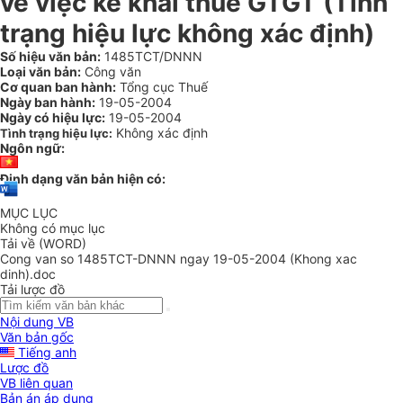
về việc kê khai thuế GTGT (Tình
trạng hiệu lực không xác định)
Số hiệu văn bản:
1485TCT/DNNN
Loại văn bản:
Công văn
Cơ quan ban hành:
Tổng cục Thuế
Ngày ban hành:
19-05-2004
Ngày có hiệu lực:
19-05-2004
Không xác định
Tình trạng hiệu lực:
Ngôn ngữ:
Định dạng văn bản hiện có:
MỤC LỤC
Không có mục lục
Tải về (WORD)
Cong van so 1485TCT-DNNN ngay 19-05-2004 (Khong xac
dinh).doc
Tải lược đồ
Nội dung VB
Văn bản gốc
Tiếng anh
Lược đồ
VB liên quan
Bản án áp dụng