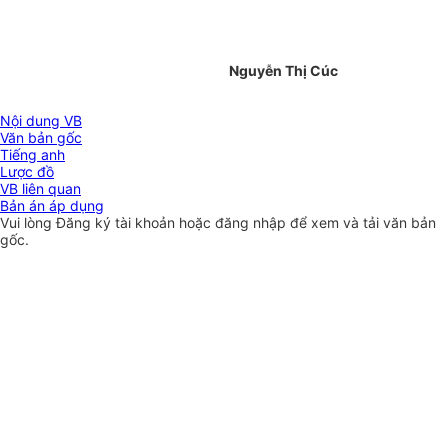
Nguyễn Thị Cúc
Nội dung VB
Văn bản gốc
Tiếng anh
Lược đồ
VB liên quan
Bản án áp dụng
Vui lòng
Đăng ký
tài khoản hoặc
đăng nhập
để xem và tải văn bản
gốc.