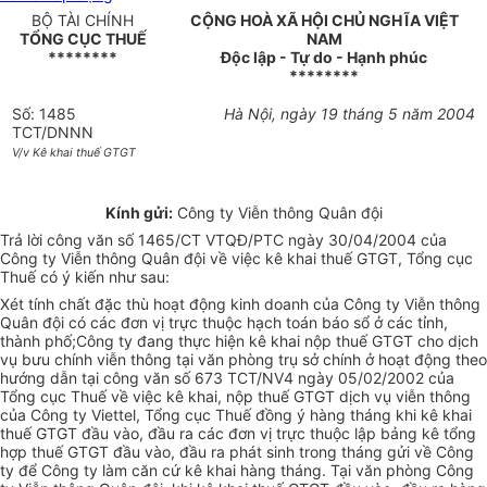
BỘ TÀI CHÍNH
CỘNG HOÀ XÃ HỘI CHỦ NGHĨA VIỆT
TỔNG CỤC THUẾ
NAM
********
Độc lập - Tự do - Hạnh phúc
********
Số: 1485
Hà Nội, ngày 19 tháng 5 năm 2004
TCT/DNNN
V/v Kê khai thuế GTGT
Kính gửi:
Công ty Viễn thông Quân đội
Trả lời công văn số 1465/CT VTQĐ/PTC ngày 30/04/2004 của
Công ty Viễn thông Quân đội về việc kê khai thuế GTGT, Tổng cục
Thuế có ý kiến như sau:
Xét tính chất đặc thù hoạt động kinh doanh của Công ty Viễn thông
Quân đội có các đơn vị trực thuộc hạch toán báo sổ ở các tỉnh,
thành phố;Công ty đang thực hiện kê khai nộp thuế GTGT cho dịch
vụ bưu chính viễn thông tại văn phòng trụ sở chính ở hoạt động theo
hướng dẫn tại công văn số 673 TCT/NV4 ngày 05/02/2002 của
Tổng cục Thuế về việc kê khai, nộp thuế GTGT dịch vụ viễn thông
của Công ty Viettel, Tổng cục Thuế đồng ý hàng tháng khi kê khai
thuế GTGT đầu vào, đầu ra các đơn vị trực thuộc lập bảng kê tổng
hợp thuế GTGT đầu vào, đầu ra phát sinh trong tháng gửi về Công
ty để Công ty làm căn cứ kê khai hàng tháng. Tại văn phòng Công