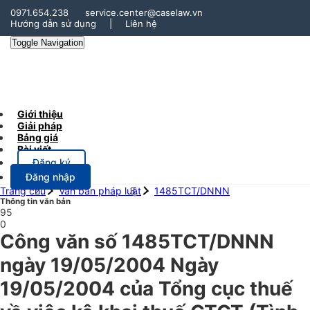
0971.654.238
service.center@caselaw.vn
Hướng dẫn sử dụng
|
Liên hệ
Toggle Navigation
Giới thiệu
Giải pháp
Bảng giá
Bài viết
Đăng ký
Đăng nhập
Trang chủ
Văn bản pháp luật
1485TCT/DNNN
Thông tin văn bản
95
0
Công văn số 1485TCT/DNNN
ngày 19/05/2004 Ngày
19/05/2004 của Tổng cục thuế