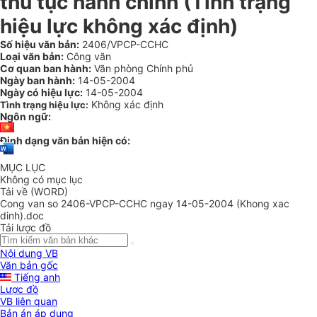
thủ tục hành chính (Tình trạng
hiệu lực không xác định)
Số hiệu văn bản:
2406/VPCP-CCHC
Loại văn bản:
Công văn
Cơ quan ban hành:
Văn phòng Chính phủ
Ngày ban hành:
14-05-2004
Ngày có hiệu lực:
14-05-2004
Không xác định
Tình trạng hiệu lực:
Ngôn ngữ:
Định dạng văn bản hiện có:
MỤC LỤC
Không có mục lục
Tải về (WORD)
Cong van so 2406-VPCP-CCHC ngay 14-05-2004 (Khong xac
dinh).doc
Tải lược đồ
Nội dung VB
Văn bản gốc
Tiếng anh
Lược đồ
VB liên quan
Bản án áp dụng