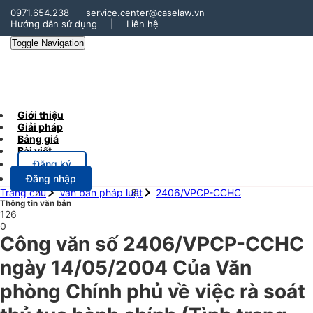
0971.654.238
service.center@caselaw.vn
Hướng dẫn sử dụng
|
Liên hệ
Toggle Navigation
Giới thiệu
Giải pháp
Bảng giá
Bài viết
Đăng ký
Đăng nhập
Trang chủ
Văn bản pháp luật
2406/VPCP-CCHC
Thông tin văn bản
126
0
Công văn số 2406/VPCP-CCHC
ngày 14/05/2004 Của Văn
phòng Chính phủ về việc rà soát